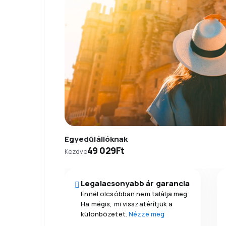
Egyedülállóknak
49 029Ft
Kezdve
Legalacsonyabb ár garancia
Ennél olcsóbban nem találja meg.
Ha mégis, mi visszatérítjük a
különbözetet.
Nézze meg