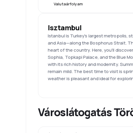
Valutaárfolyam
Isztambul
Istanbul is Turkey's largest metropolis,
and Asia—along the Bosphorus Strait. The 
heart of the country. Here, you'll discover
Sophia, Topkapi Palace, and the Blue Mos
with its rich history and modernity. Summ
remain mild. The best time to visit is sp
weather is pleasant and ideal for explori
Városlátogatás Tö