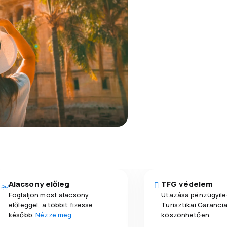
Alacsony előleg
TFG védelem
Foglaljon most alacsony
Utazása pénzügyile
előleggel, a többit fizesse
Turisztikai Garanci
később.
Nézze meg
köszönhetően.