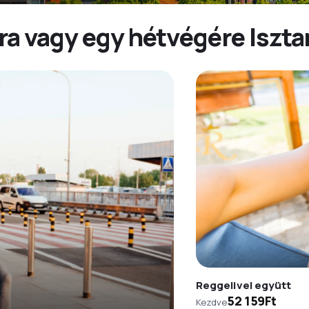
ra vagy egy hétvégére Iszt
Reggelivel együtt
52 159Ft
Kezdve