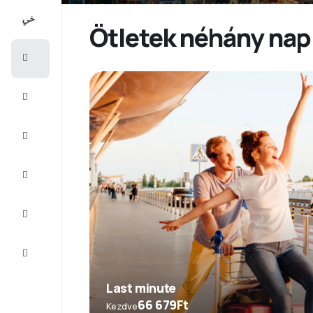
All-
inclusive
Ötletek néhány nap
Városlátogatások
Szállás
Ajánlatok
Fejezze
be az
utat
Inspiráció
és tippek
Ügyfélszolgálat
Last minute
66 679Ft
Kezdve