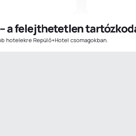
 – a felejthetetlen tartózko
b hotelekre Repülő+Hotel csomagokban.