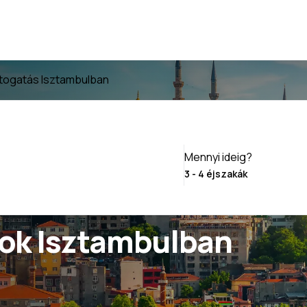
togatás Isztambulban
Mennyi ideig?
ok Isztambulban