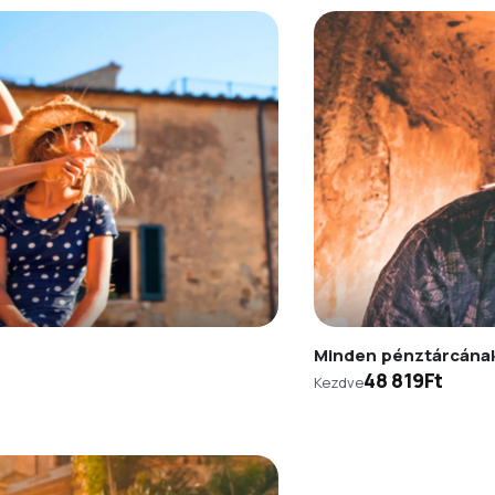
Minden pénztárcána
48 819Ft
Kezdve