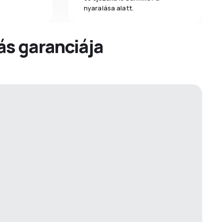
nyaralása alatt.
dás garanciája