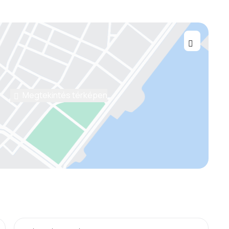
Megtekintés térképen