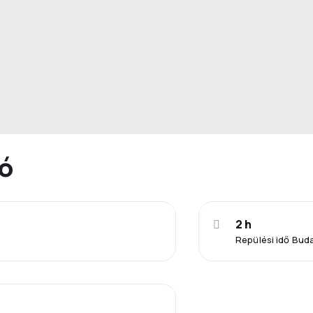
ió
2 h
Repülési idő Bud