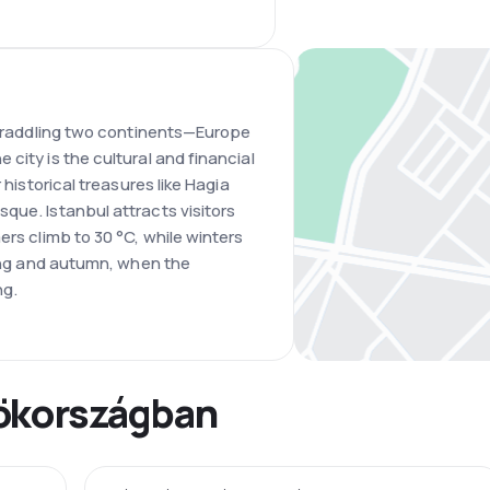
 straddling two continents—Europe
city is the cultural and financial
 historical treasures like Hagia
que. Istanbul attracts visitors
ers climb to 30 °C, while winters
ring and autumn, when the
ng.
rökországban