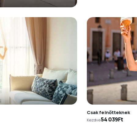
Csak felnőtteknek
54 039Ft
Kezdve