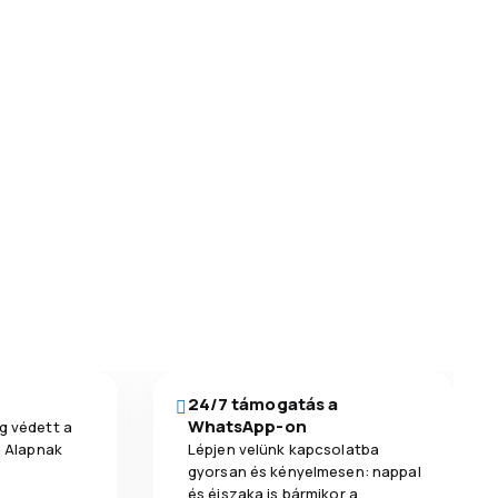
24/7 támogatás a
WhatsApp-on
g védett a
a Alapnak
Lépjen velünk kapcsolatba
gyorsan és kényelmesen: nappal
és éjszaka is bármikor a