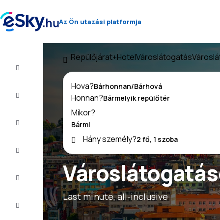
Az Ön utazási platformja
Repülőjárat+Hotel
Városlátogatás
Városlá
Repülő+Hotel
Hova?
Repülőjegy
Honnan?
Mikor?
Nyaralás
Hány személy?
Nyár
2026
Városlátogatás
Téli
2026/27
Last minute, all-inclusive
Last
minute