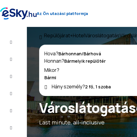
Az Ön utazási platformja
Repülőjárat+Hotel
Városlátogatás
Városlá
Repülő+Hotel
Hova?
Repülőjegy
Honnan?
Mikor?
Nyaralás
Hány személy?
Nyár
2026
Városlátogatás
Téli
2026/27
Last minute, all-inclusive
Last
minute