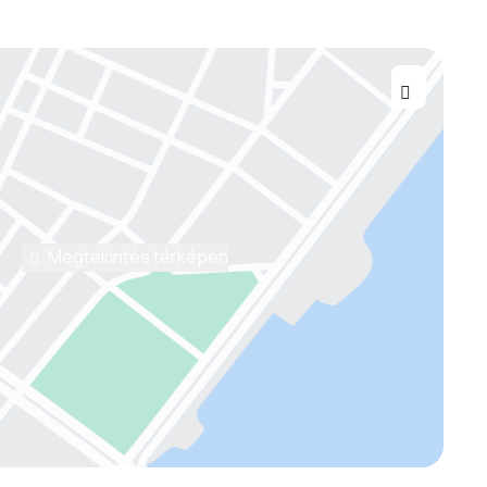
Megtekintés térképen