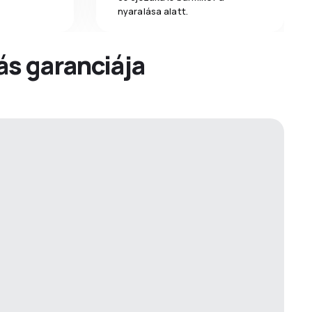
nyaralása alatt.
dás garanciája