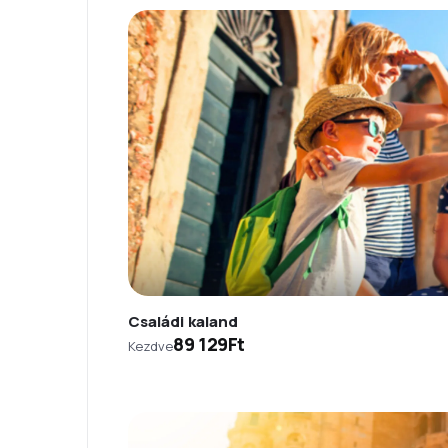
Családi kaland
89 129Ft
Kezdve