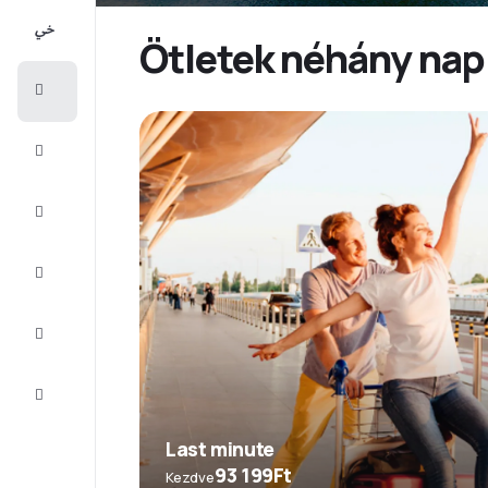
All-
inclusive
Ötletek néhány nap
Városlátogatások
Szállás
Ajánlatok
Fejezze
be az
utat
Inspiráció
és tippek
Ügyfélszolgálat
Last minute
93 199Ft
Kezdve