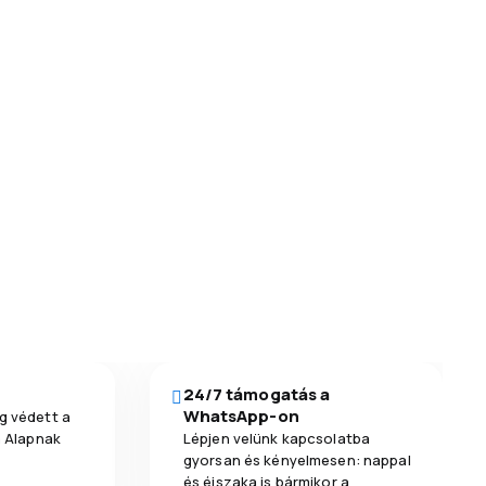
24/7 támogatás a
WhatsApp-on
g védett a
a Alapnak
Lépjen velünk kapcsolatba
gyorsan és kényelmesen: nappal
és éjszaka is bármikor a