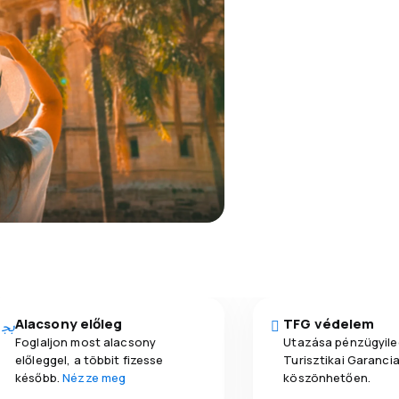
Alacsony előleg
TFG védelem
Foglaljon most alacsony
Utazása pénzügyile
előleggel, a többit fizesse
Turisztikai Garanci
később.
Nézze meg
köszönhetően.