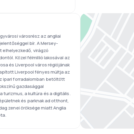
gyvárosi városrész az angliai
jelentőséggel bír. A Mersey-
ett elhelyezkedő, virágzó
ontól. Közel félmillió lakosával az
osa és Liverpool város régiójának
pított Liverpool fényes múltja az
 ipari forradalomban betöltött
sokszínű gazdasággal
urizmus, a kultúra és a digitális.
ületnek és parknak ad otthont,
dag zenei öröksége miatt Anglia
ta.