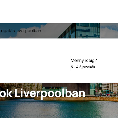
togatás Liverpoolban
Mennyi ideig?
ok Liverpoolban