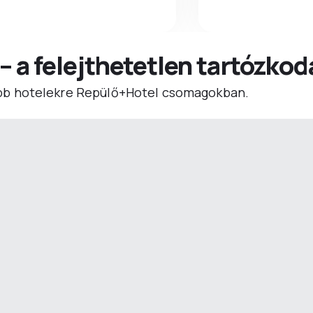
 – a felejthetetlen tartózko
b hotelekre Repülő+Hotel csomagokban.