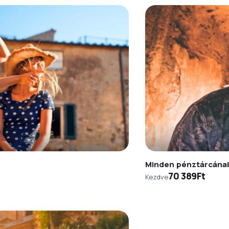
Minden pénztárcána
70 389Ft
Kezdve