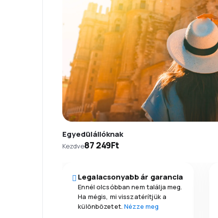
Egyedülállóknak
87 249Ft
Kezdve
Legalacsonyabb ár garancia
Ennél olcsóbban nem találja meg.
Ha mégis, mi visszatérítjük a
különbözetet.
Nézze meg