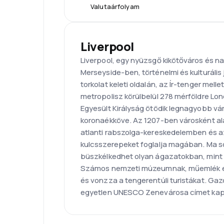
Valutaárfolyam
Liverpool
Liverpool, egy nyüzsgő kikötőváros és na
Merseyside-ben, történelmi és kulturális 
torkolat keleti oldalán, az Ír-tenger mell
metropolisz körülbelül 278 mérföldre Lond
Egyesült Királyság ötödik legnagyobb vár
koronaékköve. Az 1207-ben városként ala
atlanti rabszolga-kereskedelemben és az
kulcsszerepeket foglalja magában. Ma 
büszkélkedhet olyan ágazatokban, mint a t
Számos nemzeti múzeumnak, műemlék ép
és vonzza a tengerentúli turistákat. Gaz
egyetlen UNESCO Zenevárosa címet kap