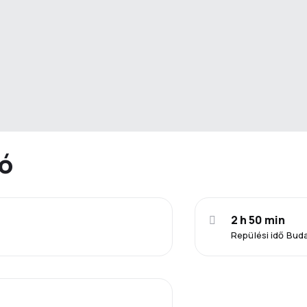
ió
2 h 50 min
Repülési idő Bud