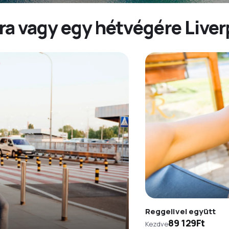
ra vagy egy hétvégére Liver
Reggelivel együtt
89 129Ft
Kezdve