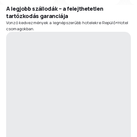
A legjobb szállodák – a felejthetetlen
tartózkodás garanciája
Vonzó kedvezmények a legnépszerűbb hotelekre Repülő+Hotel
csomagokban.