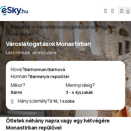
Repülőjárat+Hotel
Városlátogatás
Városlátogatás
Monastirban
Városlátogatások Monastirban
Last minute, all-inclusive
Hova?
Honnan?
Mikor?
Mennyi ideig?
Hány személy?
Ötletek néhány napra vagy egy hétvégére
Monastirban repülővel