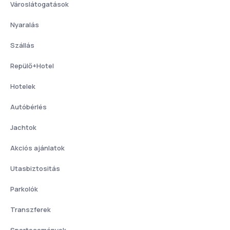
Városlátogatások
Nyaralás
Szállás
Repülő+Hotel
Hotelek
Autóbérlés
Jachtok
Akciós ajánlatok
Utasbiztositás
Parkolók
Transzferek
Sportesemények