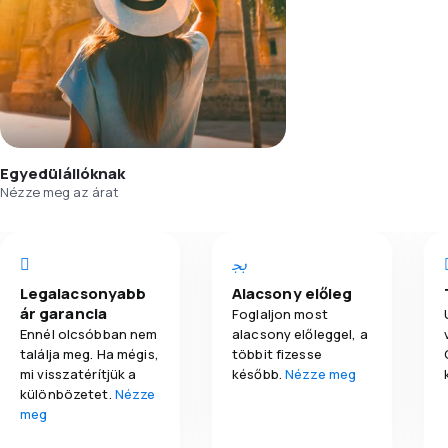
Egyedülállóknak
Nézze meg az árat
Legalacsonyabb
Alacsony előleg
ár garancia
Foglaljon most
Ennél olcsóbban nem
alacsony előleggel, a
találja meg. Ha mégis,
többit fizesse
mi visszatérítjük a
később.
Nézze meg
különbözetet.
Nézze
meg