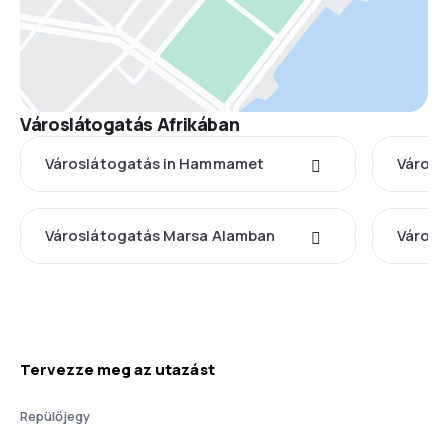
Városlátogatás Afrikában
Városlátogatás in Hammamet
Városl
Városlátogatás Marsa Alamban
Városl
Tervezze meg az utazást
Repülőjegy