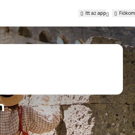
Itt az app
Fiókom
n