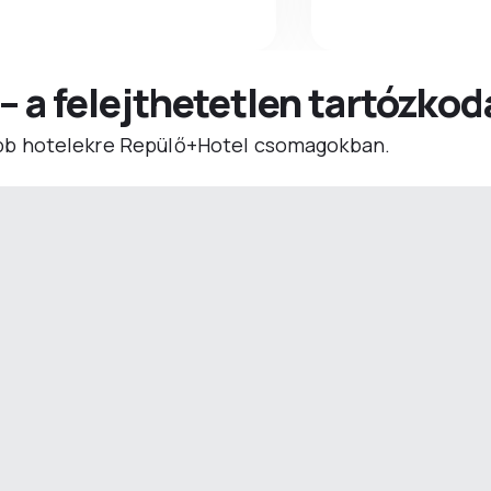
 – a felejthetetlen tartózko
b hotelekre Repülő+Hotel csomagokban.