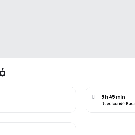
ió
3 h 45 min
Repülési idő Bud