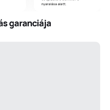
nyaralása alatt.
dás garanciája