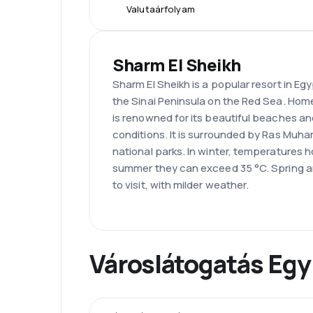
Valutaárfolyam
Sharm El Sheikh
Sharm El Sheikh is a popular resort in Egy
the Sinai Peninsula on the Red Sea. Home
is renowned for its beautiful beaches an
conditions. It is surrounded by Ras Mu
national parks. In winter, temperatures h
summer they can exceed 35 °C. Spring a
to visit, with milder weather.
Városlátogatás Egy