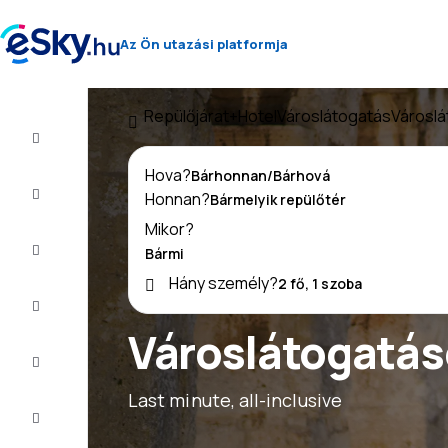
Az Ön utazási platformja
Repülőjárat+Hotel
Városlátogatás
Városlá
Repülő+Hotel
Hova?
Repülőjegy
Honnan?
Mikor?
Nyaralás
Hány személy?
Nyár
2026
Városlátogatás
Téli
2026/27
Last minute, all-inclusive
Last
minute