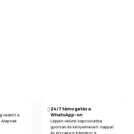
24/7 támogatás a
WhatsApp-on
g védett a
a Alapnak
Lépjen velünk kapcsolatba
gyorsan és kényelmesen: nappal
és éjszaka is bármikor a