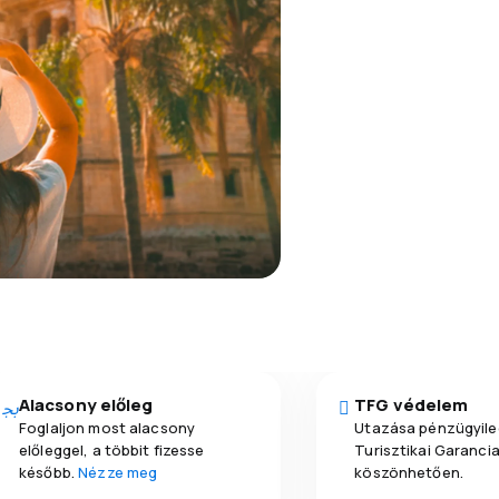
Alacsony előleg
TFG védelem
Foglaljon most alacsony
Utazása pénzügyile
előleggel, a többit fizesse
Turisztikai Garanci
később.
Nézze meg
köszönhetően.