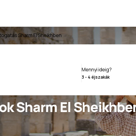
togatás Sharm El Sheikhben
Mennyi ideig?
ok Sharm El Sheikhbe