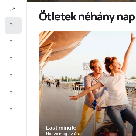
All-
inclusive
Ötletek néhány nap
Városlátogatások
Szállás
Ajánlatok
Fejezze
be az
utat
Inspiráció
és tippek
Ügyfélszolgálat
Last minute
Nézze meg az árat