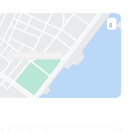
Megtekintés térképen