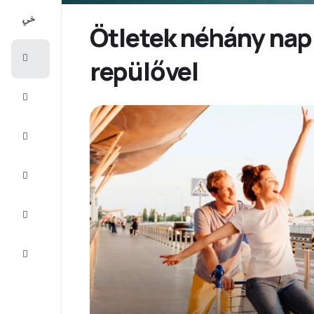
All-
inclusive
Ötletek néhány nap
Városlátogatások
repülővel
Szállás
Ajánlatok
Fejezze
be az
utat
Inspiráció
és tippek
Ügyfélszolgálat