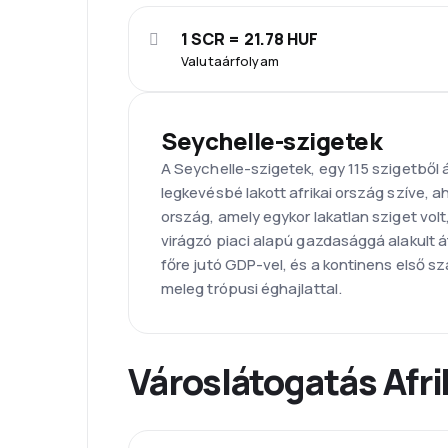
1 SCR = 21.78 HUF
Valutaárfolyam
Seychelle-szigetek
A Seychelle-szigetek, egy 115 szigetből á
legkevésbé lakott afrikai ország szíve, aho
ország, amely egykor lakatlan sziget vol
virágzó piaci alapú gazdasággá alakult 
főre jutó GDP-vel, és a kontinens első sz
meleg trópusi éghajlattal.
Városlátogatás Afr