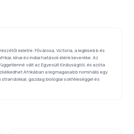
észétől keletre. Fővárosa, Victoria, a legkisebb és
afrikai, kínai és indiai hatások élénk keveréke. Az
üggetlenné vált az Egyesült Királyságtól, és azóta
üszkélkedhet Afrikában a legmagasabb nominális egy
en strandokkal, gazdag biológiai sokféleséggel és