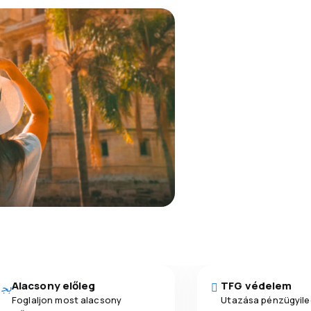
Alacsony előleg
TFG védelem
Foglaljon most alacsony
Utazása pénzügyile