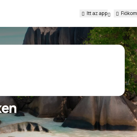
Itt az app
Fiókom
ken