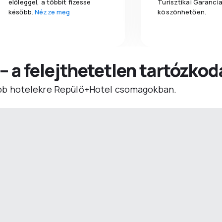
előleggel, a többit fizesse
Turisztikai Garanci
később.
Nézze meg
köszönhetően.
 – a felejthetetlen tartózko
b hotelekre Repülő+Hotel csomagokban.