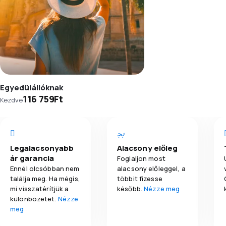
Egyedülállóknak
116 759Ft
Kezdve
Legalacsonyabb
Alacsony előleg
ár garancia
Foglaljon most
Ennél olcsóbban nem
alacsony előleggel, a
találja meg. Ha mégis,
többit fizesse
mi visszatérítjük a
később.
Nézze meg
különbözetet.
Nézze
meg