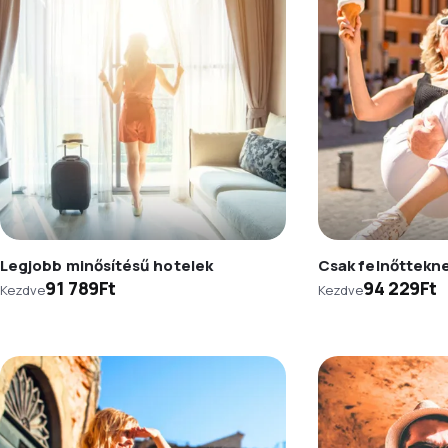
Legjobb minősítésű hotelek
Csak felnőttekn
91 789Ft
94 229Ft
Kezdve
Kezdve