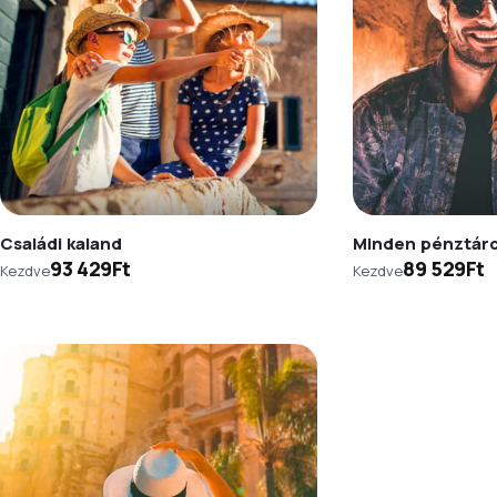
Családi kaland
Minden pénztár
93 429Ft
89 529Ft
Kezdve
Kezdve