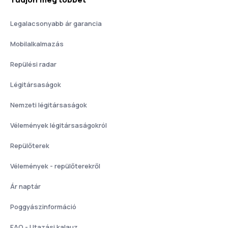
Legalacsonyabb ár garancia
Mobilalkalmazás
Repülési radar
Légitársaságok
Nemzeti légitársaságok
Vélemények légitársaságokról
Repülőterek
Vélemények - repülőterekről
Ár naptár
Poggyászinformáció
FAQ - Utazási kalauz