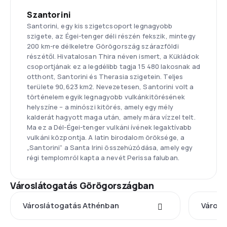
Szantorini
Santorini, egy kis szigetcsoport legnagyobb
szigete, az Égei-tenger déli részén fekszik, mintegy
200 km-re délkeletre Görögország szárazföldi
részétől. Hivatalosan Thira néven ismert, a Kükládok
csoportjának ez a legdélibb tagja 15 480 lakosnak ad
otthont, Santorini és Therasia szigetein. Teljes
területe 90,623 km2. Nevezetesen, Santorini volt a
történelem egyik legnagyobb vulkánkitörésének
helyszíne – a minószi kitörés, amely egy mély
kalderát hagyott maga után, amely mára vízzel telt.
Ma ez a Dél-Égei-tenger vulkáni ívének legaktívabb
vulkáni központja. A latin birodalom öröksége, a
„Santorini” a Santa Irini összehúzódása, amely egy
régi templomról kapta a nevét Perissa faluban.
Városlátogatás Görögországban
Városlátogatás Athénban
Városl