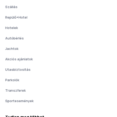
Szállás
Repülő+Hotel
Hotelek
Autóbérlés
Jachtok
Akciós ajánlatok
Utasbiztositás
Parkolók
Transzferek
Sportesemények
Tudjon meg többet