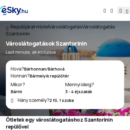
Repülőjárat+Hotel
Városlátogatás
Városlátogatás
Szantorinin
Városlátogatások Szantorinin
Last minute, all-inclusive
Hova?
Honnan?
Mikor?
Mennyi ideig?
Hány személy?
Ötletek egy városlátogatáshoz Szantorinin
repülővel