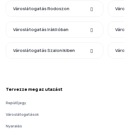
Városlátogatás Rodoszon
Városl
Városlátogatás Iráklióban
Városl
Városlátogatás Szalonikiben
Városl
Tervezze meg az utazást
Repülőjegy
Városlátogatások
Nyaralás