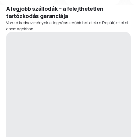
A legjobb szállodák – a felejthetetlen
tartózkodás garanciája
Vonzó kedvezmények a legnépszerűbb hotelekre Repülő+Hotel
csomagokban.