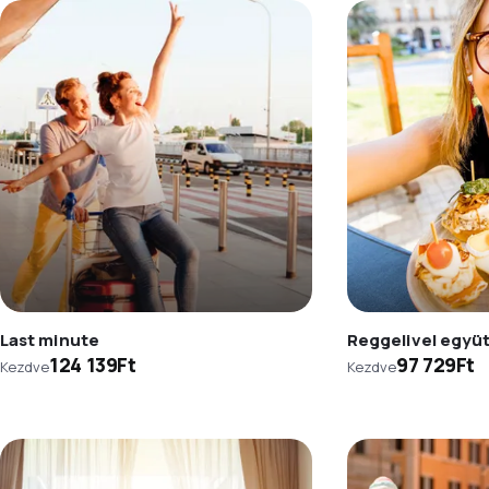
Last minute
Reggelivel együ
124 139Ft
97 729Ft
Kezdve
Kezdve