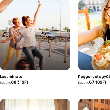
Last minute
Reggelivel együ
88 319Ft
67 189Ft
Kezdve
Kezdve