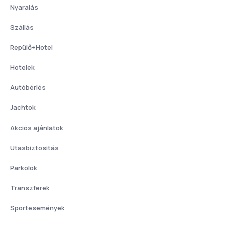
Nyaralás
Szállás
Repülő+Hotel
Hotelek
Autóbérlés
Jachtok
Akciós ajánlatok
Utasbiztositás
Parkolók
Transzferek
Sportesemények