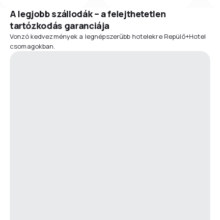
A legjobb szállodák – a felejthetetlen
tartózkodás garanciája
Vonzó kedvezmények a legnépszerűbb hotelekre Repülő+Hotel
csomagokban.