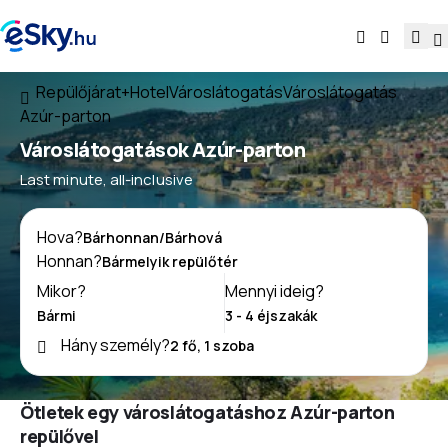
Repülőjárat+Hotel
Városlátogatás
Városlátogatás
Azúr-parton
Városlátogatások Azúr-parton
Last minute, all-inclusive
Hova?
Honnan?
Mikor?
Mennyi ideig?
Hány személy?
Ötletek egy városlátogatáshoz Azúr-parton
repülővel