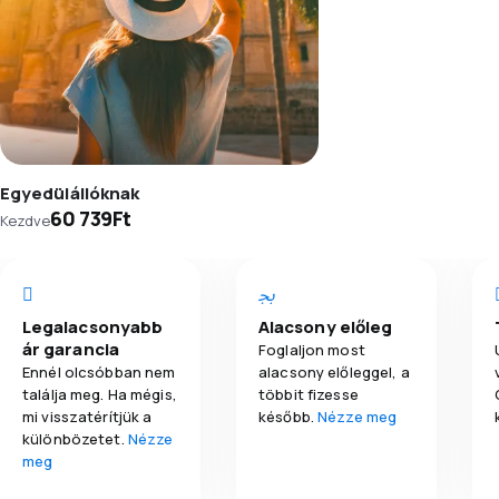
Egyedülállóknak
60 739Ft
Kezdve
Legalacsonyabb
Alacsony előleg
ár garancia
Foglaljon most
Ennél olcsóbban nem
alacsony előleggel, a
találja meg. Ha mégis,
többit fizesse
mi visszatérítjük a
később.
Nézze meg
különbözetet.
Nézze
meg