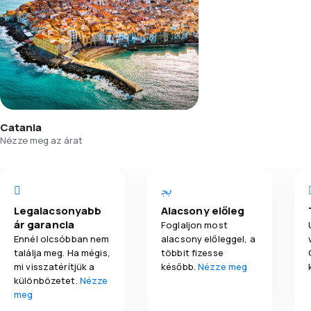
Catania
Nézze meg az árat
Legalacsonyabb
Alacsony előleg
ár garancia
Foglaljon most
Ennél olcsóbban nem
alacsony előleggel, a
találja meg. Ha mégis,
többit fizesse
mi visszatérítjük a
később.
Nézze meg
különbözetet.
Nézze
meg