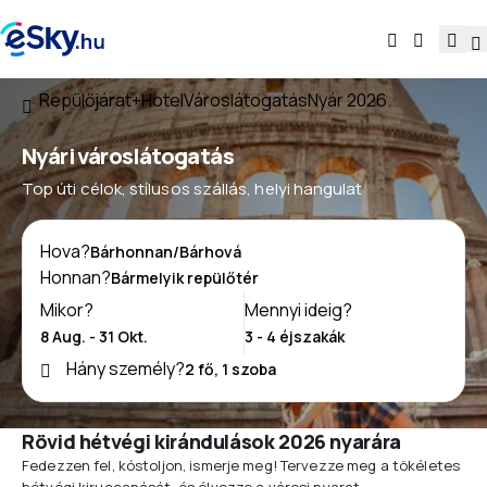
Repülőjárat+Hotel
Városlátogatás
Nyár 2026
Nyári városlátogatás
Top úti célok, stílusos szállás, helyi hangulat
Hova?
Honnan?
Mikor?
Mennyi ideig?
Hány személy?
Rövid hétvégi kirándulások 2026 nyarára
Fedezzen fel, kóstoljon, ismerje meg! Tervezze meg a tökéletes
hétvégi kiruccanását, és élvezze a városi nyarat.