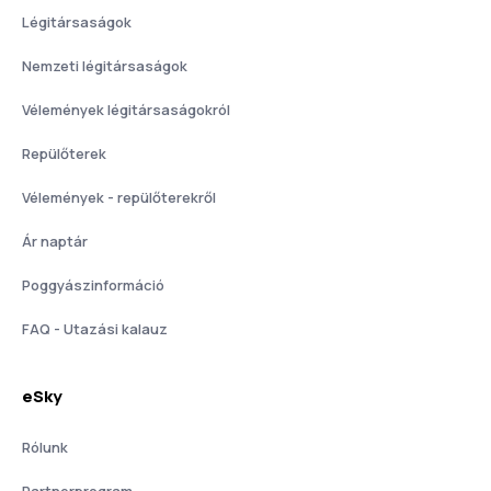
Légitársaságok
Nemzeti légitársaságok
Vélemények légitársaságokról
Repülőterek
Vélemények - repülőterekről
Ár naptár
Poggyászinformáció
FAQ - Utazási kalauz
eSky
Rólunk
Partnerprogram