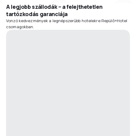
A legjobb szállodák – a felejthetetlen
tartózkodás garanciája
Vonzó kedvezmények a legnépszerűbb hotelekre Repülő+Hotel
csomagokban.