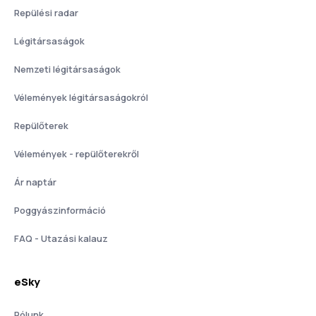
Repülési radar
Légitársaságok
Nemzeti légitársaságok
Vélemények légitársaságokról
Repülőterek
Vélemények - repülőterekről
Ár naptár
Poggyászinformáció
FAQ - Utazási kalauz
eSky
Rólunk