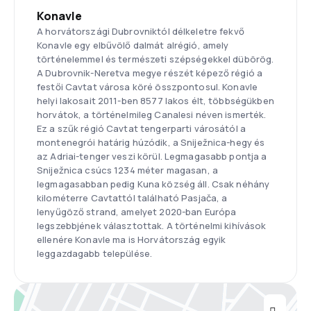
Konavle
A horvátországi Dubrovniktól délkeletre fekvő
Konavle egy elbűvölő dalmát alrégió, amely
történelemmel és természeti szépségekkel dübörög.
A Dubrovnik-Neretva megye részét képező régió a
festői Cavtat városa köré összpontosul. Konavle
helyi lakosait 2011-ben 8577 lakos élt, többségükben
horvátok, a történelmileg Canalesi néven ismerték.
Ez a szűk régió Cavtat tengerparti városától a
montenegrói határig húzódik, a Sniježnica-hegy és
az Adriai-tenger veszi körül. Legmagasabb pontja a
Sniježnica csúcs 1234 méter magasan, a
legmagasabban pedig Kuna község áll. Csak néhány
kilométerre Cavtattól található Pasjača, a
lenyűgöző strand, amelyet 2020-ban Európa
legszebbjének választottak. A történelmi kihívások
ellenére Konavle ma is Horvátország egyik
leggazdagabb települése.