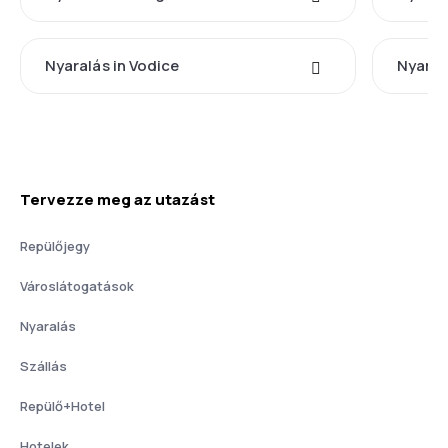
Nyaralás in Vodice
Nyaral
Tervezze meg az utazást
Repülőjegy
Városlátogatások
Nyaralás
Szállás
Repülő+Hotel
Hotelek