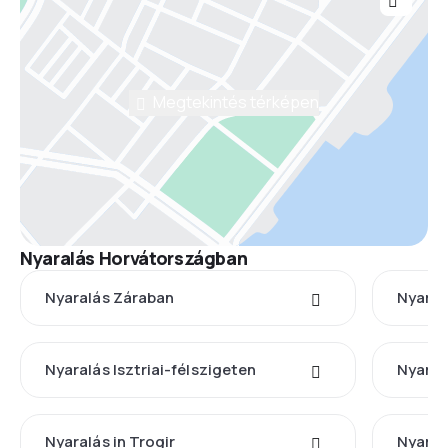
Megtekintés térképen
Nyaralás Horvátországban
Nyaralás Záraban
Nyaral
Nyaralás Isztriai-félszigeten
Nyaral
Nyaralás in Trogir
Nyaral