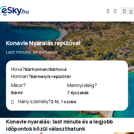
Repülőjárat+Hotel
Nyaralás
Nyaralás in Konavle
Konavle Nyaralás repülővel
Last minute, all-inclusive
Hova?
Honnan?
Mikor?
Mennyi ideig?
Hány személy?
Konavle nyaralás: last minute és a legjobb
időpontok közül választhatunk