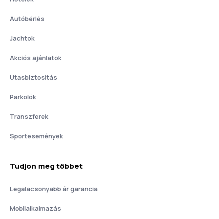
Autóbérlés
Jachtok
Akciós ajánlatok
Utasbiztositás
Parkolók
Transzferek
Sportesemények
Tudjon meg többet
Legalacsonyabb ár garancia
Mobilalkalmazás