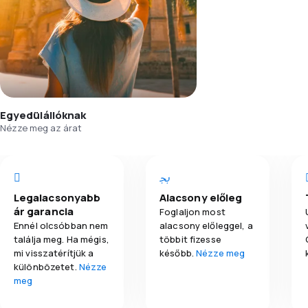
Egyedülállóknak
Nézze meg az árat
Legalacsonyabb
Alacsony előleg
ár garancia
Foglaljon most
Ennél olcsóbban nem
alacsony előleggel, a
találja meg. Ha mégis,
többit fizesse
mi visszatérítjük a
később.
Nézze meg
különbözetet.
Nézze
meg