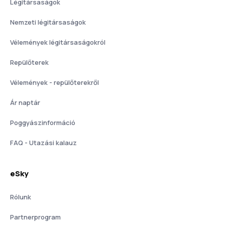
Légitársaságok
Nemzeti légitársaságok
Vélemények légitársaságokról
Repülőterek
Vélemények - repülőterekről
Ár naptár
Poggyászinformáció
FAQ - Utazási kalauz
eSky
Rólunk
Partnerprogram