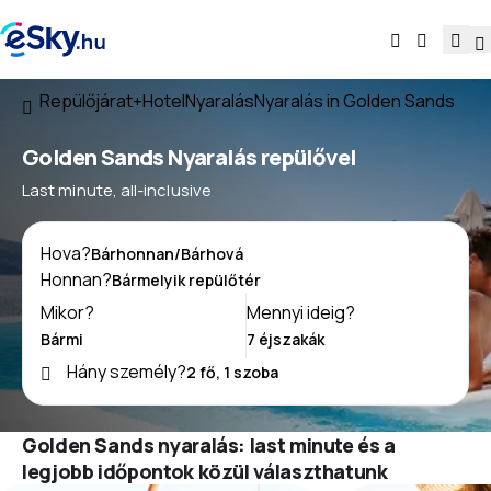
Repülőjárat+Hotel
Nyaralás
Nyaralás in Golden Sands
Golden Sands Nyaralás repülővel
Last minute, all-inclusive
Hova?
Honnan?
Mikor?
Mennyi ideig?
Hány személy?
Golden Sands nyaralás: last minute és a
legjobb időpontok közül választhatunk