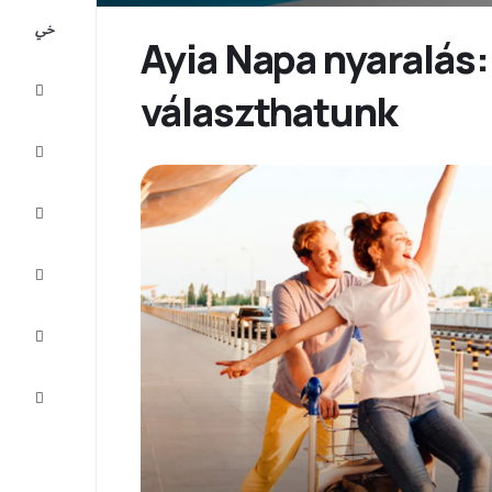
All-
inclusive
Ayia Napa nyaralás:
Városlátogatások
választhatunk
Szállás
Ajánlatok
Fejezze
be az
utat
Inspiráció
és tippek
Ügyfélszolgálat