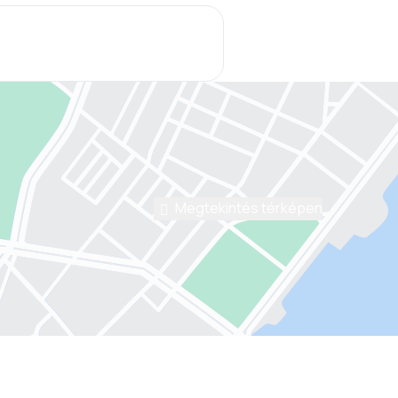
Megtekintés térképen