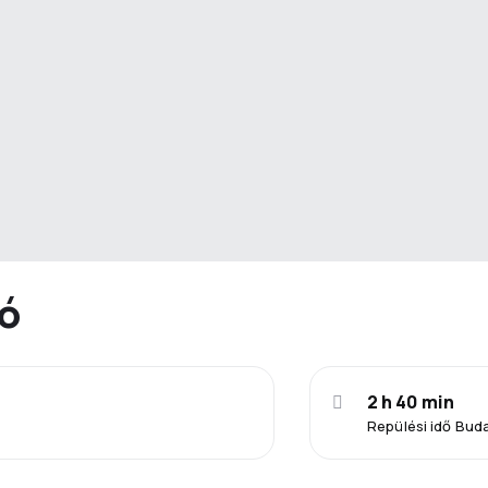
ió
2 h 40 min
Repülési idő Bud