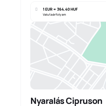
1 EUR = 364.40 HUF
Valutaárfolyam
Nyaralás Cipruson