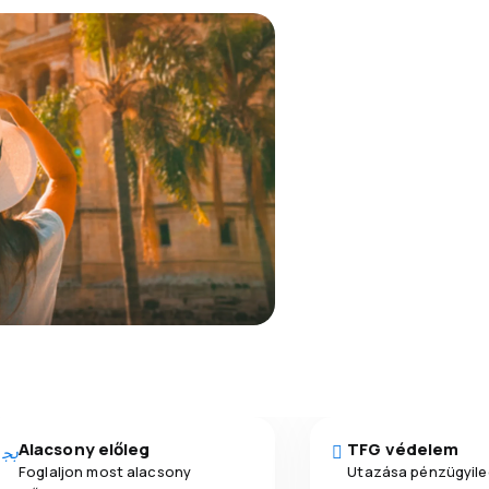
Alacsony előleg
TFG védelem
Foglaljon most alacsony
Utazása pénzügyile