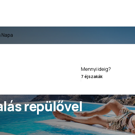
a Napa
Mennyi ideig?
lás repülővel