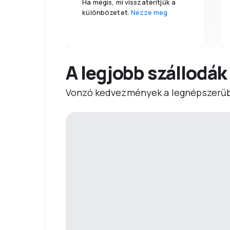
Ha mégis, mi visszatérítjük a
különbözetet.
Nézze meg
A legjobb szállodák
Vonzó kedvezmények a legnépszerűb