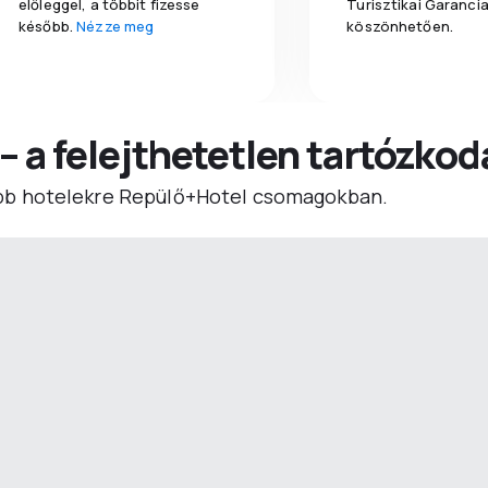
előleggel, a többit fizesse
Turisztikai Garanci
később.
Nézze meg
köszönhetően.
 – a felejthetetlen tartózko
b hotelekre Repülő+Hotel csomagokban.