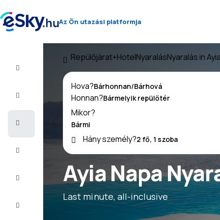
Az Ön utazási platformja
Repülőjárat+Hotel
Nyaralás
Nyaralás in Ayi
Repülő+Hotel
Hova?
Repülőjegy
Honnan?
Mikor?
Nyaralás
Hány személy?
Nyár
2026
Ayia Napa Nyara
Téli
2026/27
Last minute, all-inclusive
Last
minute