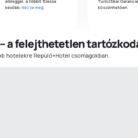
előleggel, a többit fizesse
Turisztikai Garanci
később.
Nézze meg
köszönhetően.
 – a felejthetetlen tartózko
b hotelekre Repülő+Hotel csomagokban.