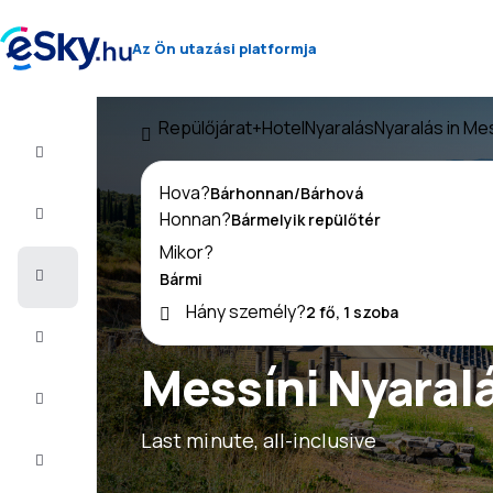
Az Ön utazási platformja
Repülőjárat+Hotel
Nyaralás
Nyaralás in Me
Repülő+Hotel
Hova?
Repülőjegy
Honnan?
Mikor?
Nyaralás
Hány személy?
Nyár
2026
Messíni Nyaralá
Téli
2026/27
Last minute, all-inclusive
Last
minute