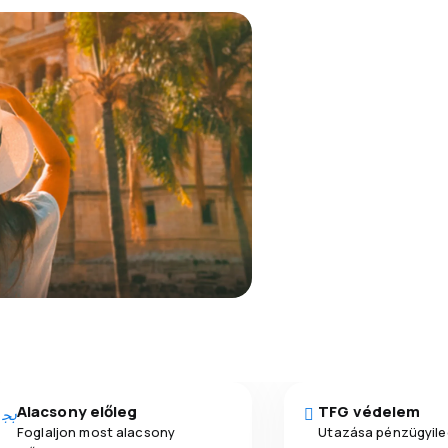
Alacsony előleg
TFG védelem
Foglaljon most alacsony
Utazása pénzügyile