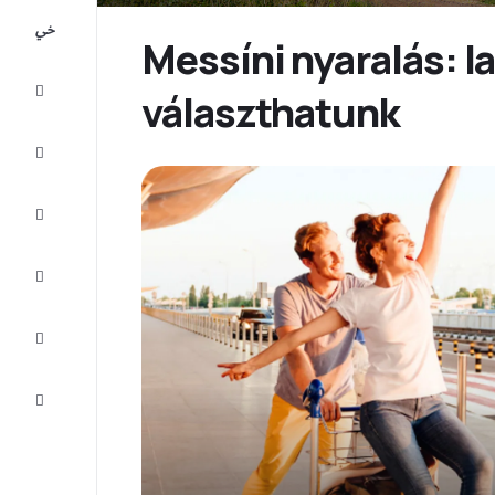
All-
inclusive
Messíni nyaralás: l
Városlátogatások
választhatunk
Szállás
Ajánlatok
Fejezze
be az
utat
Inspiráció
és tippek
Ügyfélszolgálat