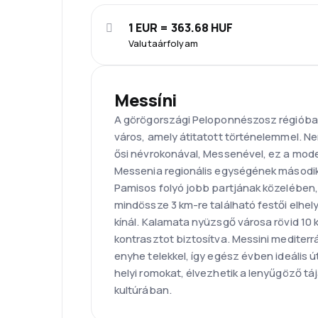
1 EUR = 363.68 HUF
Valutaárfolyam
Messíni
A görögországi Peloponnészosz régióban
város, amely átitatott történelemmel. 
ősi névrokonával, Messenével, ez a mode
Messenia regionális egységének második
Pamisos folyó jobb partjának közelében, 
mindössze 3 km-re található festői elh
kínál. Kalamata nyüzsgő városa rövid 10 
kontrasztot biztosítva. Messini mediterrá
enyhe telekkel, így egész évben ideális út
helyi romokat, élvezhetik a lenyűgöző tá
kultúrában.