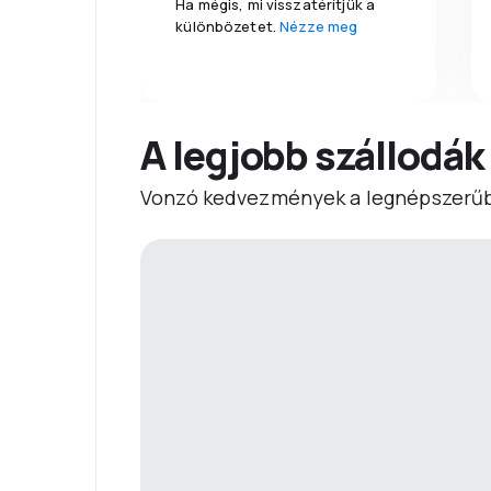
Ha mégis, mi visszatérítjük a
különbözetet.
Nézze meg
A legjobb szállodák
Vonzó kedvezmények a legnépszerűb