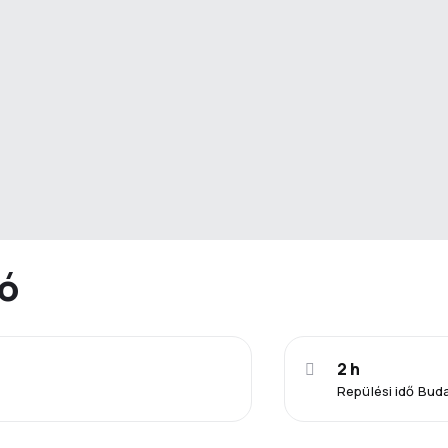
ió
2 h
Repülési idő Bud