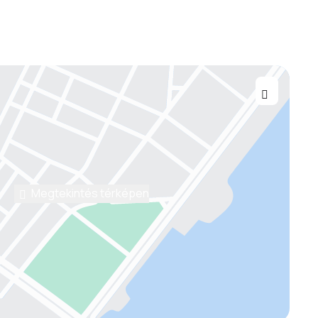
Megtekintés térképen