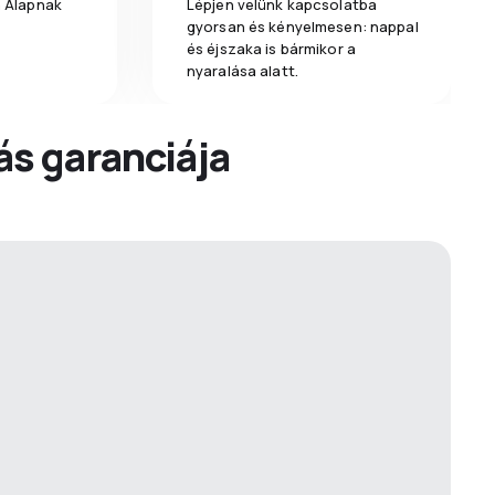
a Alapnak
Lépjen velünk kapcsolatba
gyorsan és kényelmesen: nappal
és éjszaka is bármikor a
nyaralása alatt.
dás garanciája