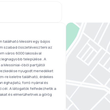
 található Messini egy bájos
Nem szabad összetéveszteni az
rn város 6000 lakosával
 legnagyobb települése. A
a Messiniai-öböl partjától
elyezkedése nyugodt menedéket
km-re keletre található, érdekes
n éghajlatú, forró nyárral és
i cél. A látogatók felfedezhetik a
jakat és elmerülhetnek a görög