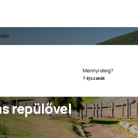
ssíni
Mennyi ideig?
s repülővel