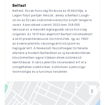
Belfast
Belfast, Észak-Írország fővárosa és fő kikötője, a
Lagan folyó partján fekszik, amely a Belfast Lough-
on és az Északi-csatornán keresztül a nyílt tengerre
vezet. A becslések szerint 2022-ben 348 005
lakossal ez a második legnagyobb város Írország
szigetén. Az 1613-ban alapított Belfast növekedését
a skót presbiteriánusok ösztönözték, így az 1900-
as évekre jelentős vászongyártó központ és
hajógyár lett. A felekezeti feszültségek története
ellenére a modern Belfastban az új bevándorlóknak
köszönhetően egyre többen élnek különböző
identitással. A város jelentős növekedést ért el a
szolgáltatási szektorban, különösen a pénzügyi
technológia és a turizmus területén.