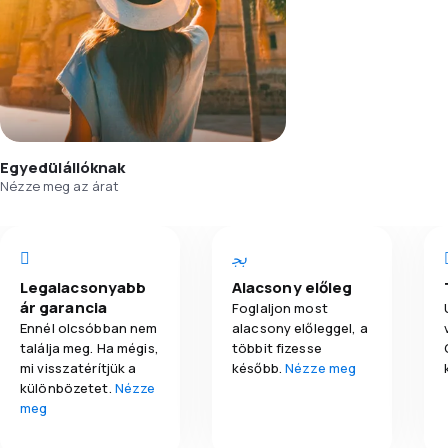
Egyedülállóknak
Nézze meg az árat
Legalacsonyabb
Alacsony előleg
ár garancia
Foglaljon most
Ennél olcsóbban nem
alacsony előleggel, a
találja meg. Ha mégis,
többit fizesse
mi visszatérítjük a
később.
Nézze meg
különbözetet.
Nézze
meg