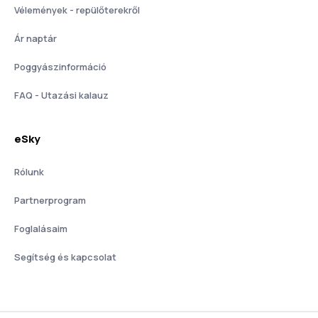
Vélemények - repülőterekről
Ár naptár
Poggyászinformáció
FAQ - Utazási kalauz
eSky
Rólunk
Partnerprogram
Foglalásaim
Segítség és kapcsolat