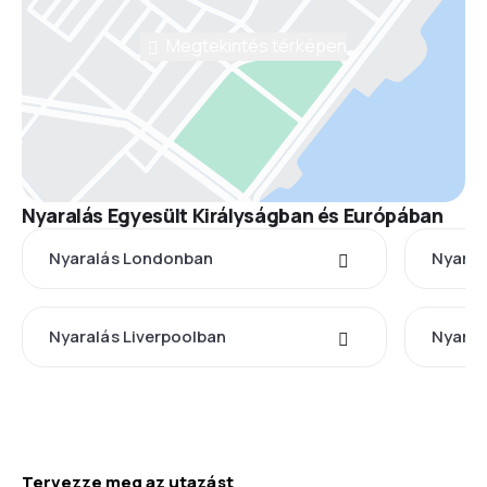
Megtekintés térképen
Nyaralás Egyesült Királyságban és Európában
Nyaralás Londonban
Nyaral
Nyaralás Liverpoolban
Nyaral
Tervezze meg az utazást