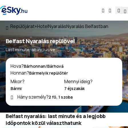
Repülőjárat+Hotel
Nyaralás
Nyaralás Belfastban
Belfast Nyaralás repülővel
Last minute, all-inclusive
Hova?
Honnan?
Mikor?
Mennyi ideig?
Hány személy?
Belfast nyaralás: last minute és a legjobb
időpontok közül választhatunk