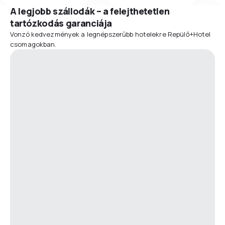
A legjobb szállodák – a felejthetetlen
tartózkodás garanciája
Vonzó kedvezmények a legnépszerűbb hotelekre Repülő+Hotel
csomagokban.