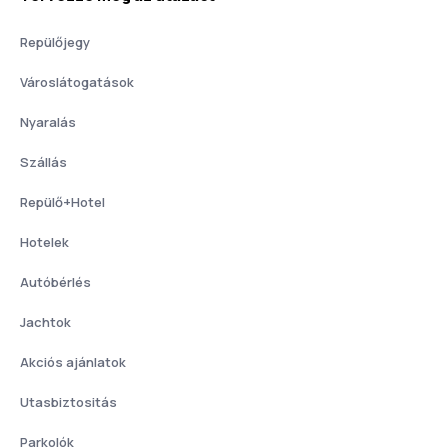
Repülőjegy
Városlátogatások
Nyaralás
Szállás
Repülő+Hotel
Hotelek
Autóbérlés
Jachtok
Akciós ajánlatok
Utasbiztositás
Parkolók