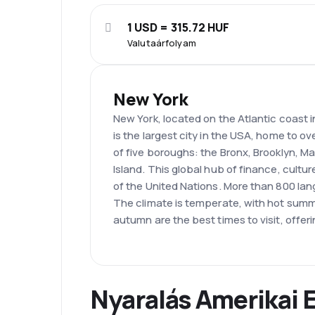
1 USD = 315.72 HUF
Valutaárfolyam
New York
New York, located on the Atlantic coast 
is the largest city in the USA, home to ove
of five boroughs: the Bronx, Brooklyn, 
Island. This global hub of finance, cultur
of the United Nations. More than 800 la
The climate is temperate, with hot summ
autumn are the best times to visit, offer
Nyaralás Amerikai 