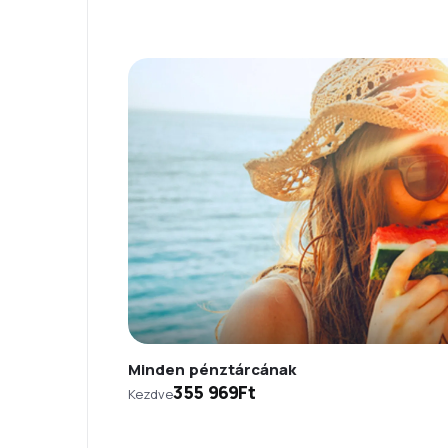
Minden pénztárcának
355 969Ft
Kezdve