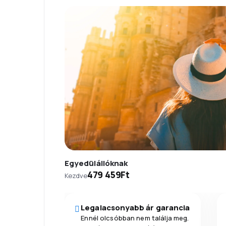
Egyedülállóknak
479 459Ft
Kezdve
Legalacsonyabb ár garancia
Ennél olcsóbban nem találja meg.