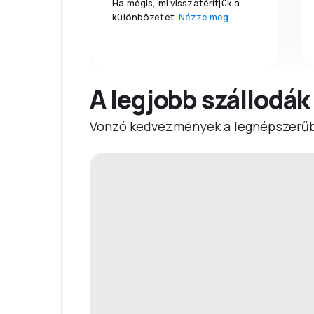
Ha mégis, mi visszatérítjük a
különbözetet.
Nézze meg
A legjobb szállodák
Vonzó kedvezmények a legnépszerűb