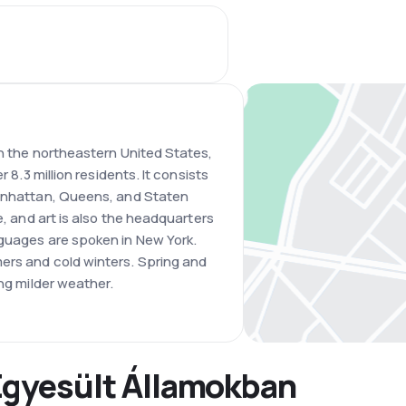
in the northeastern United States,
r 8.3 million residents. It consists
Manhattan, Queens, and Staten
e, and art is also the headquarters
nguages are spoken in New York.
ers and cold winters. Spring and
ing milder weather.
Egyesült Államokban