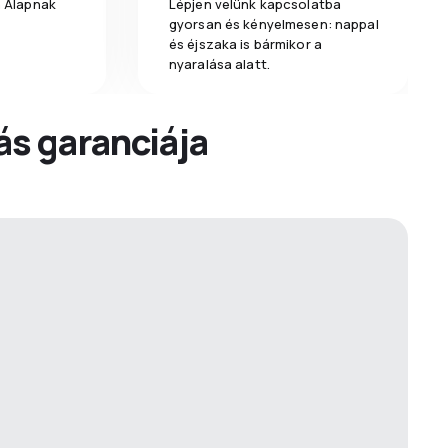
a Alapnak
Lépjen velünk kapcsolatba
gyorsan és kényelmesen: nappal
és éjszaka is bármikor a
nyaralása alatt.
dás garanciája