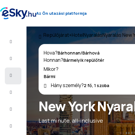
Az Ön utazási platformja
Repülőjárat+Hotel
Nyaralás
Nyaralás New 
Repülő+Hotel
Hova?
Repülőjegy
Honnan?
Mikor?
Nyaralás
Hány személy?
Nyár
2026
New York Nyara
Téli
2026/27
Last minute, all-inclusive
Last
minute