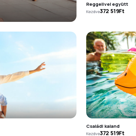
Reggelivel együtt
372 519Ft
Kezdve
Családi kaland
372 519Ft
Kezdve