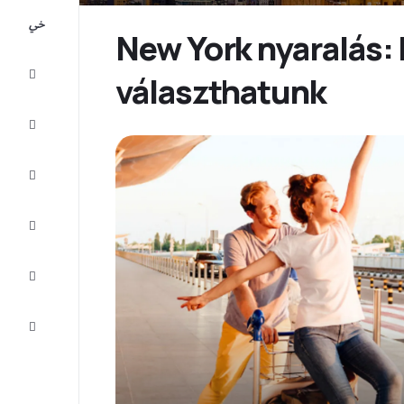
All-
inclusive
New York nyaralás: 
Városlátogatások
választhatunk
Szállás
Ajánlatok
Fejezze
be az
utat
Inspiráció
és tippek
Ügyfélszolgálat