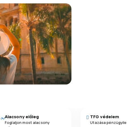
Alacsony előleg
TFG védelem
Foglaljon most alacsony
Utazása pénzügyile