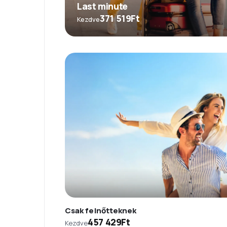
Last minute
371 519Ft
Kezdve
Csak felnőtteknek
457 429Ft
Kezdve