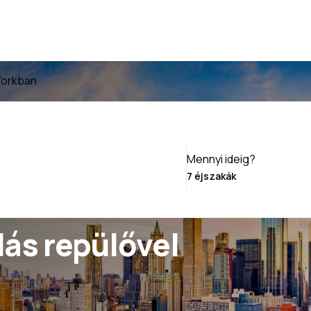
Yorkban
Mennyi ideig?
lás repülővel