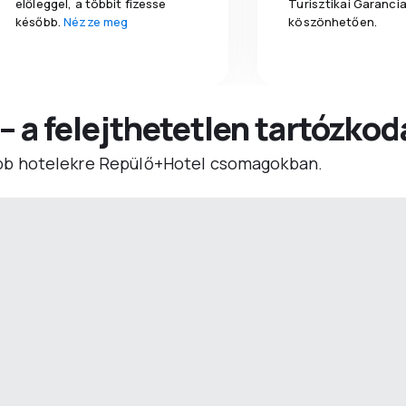
előleggel, a többit fizesse
Turisztikai Garanci
később.
Nézze meg
köszönhetően.
 – a felejthetetlen tartózko
b hotelekre Repülő+Hotel csomagokban.