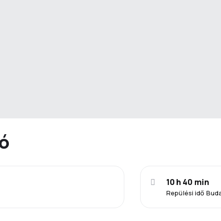
ió
10 h 40 min
Repülési idő Bud