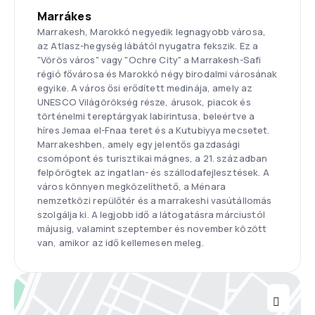
Marrákes
Marrakesh, Marokkó negyedik legnagyobb városa,
az Atlasz-hegység lábától nyugatra fekszik. Ez a
"Vörös város" vagy "Ochre City" a Marrakesh-Safi
régió fővárosa és Marokkó négy birodalmi városának
egyike. A város ősi erődített medinája, amely az
UNESCO Világörökség része, árusok, piacok és
történelmi tereptárgyak labirintusa, beleértve a
híres Jemaa el-Fnaa teret és a Kutubiyya mecsetet.
Marrakeshben, amely egy jelentős gazdasági
csomópont és turisztikai mágnes, a 21. században
felpörögtek az ingatlan- és szállodafejlesztések. A
város könnyen megközelíthető, a Ménara
nemzetközi repülőtér és a marrakeshi vasútállomás
szolgálja ki. A legjobb idő a látogatásra márciustól
májusig, valamint szeptember és november között
van, amikor az idő kellemesen meleg.