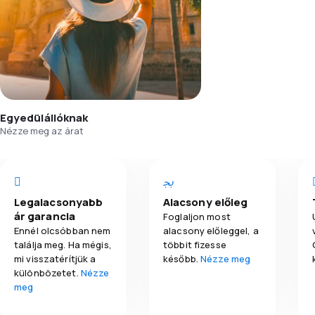
Egyedülállóknak
Nézze meg az árat
Legalacsonyabb
Alacsony előleg
ár garancia
Foglaljon most
Ennél olcsóbban nem
alacsony előleggel, a
találja meg. Ha mégis,
többit fizesse
mi visszatérítjük a
később.
Nézze meg
különbözetet.
Nézze
meg