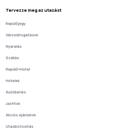
Tervezze meg az utazást
Repülőjegy
Városlátogatások
Nyaralás
Szállás
Repülő+Hotel
Hotelek
Autóbérlés
Jachtok
Akciós ajánlatok
Utasbiztositás