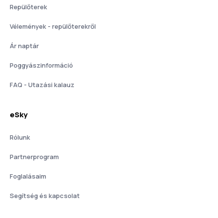
Repülőterek
Vélemények - repülőterekről
Ár naptár
Poggyászinformáció
FAQ - Utazási kalauz
eSky
Rólunk
Partnerprogram
Foglalásaim
Segítség és kapcsolat