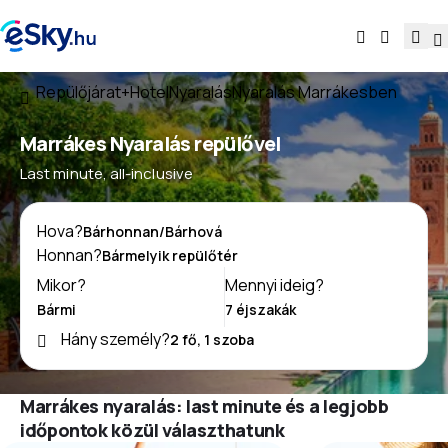
Repülőjárat+Hotel
Nyaralás
Nyaralás Marrákesben
Marrákes Nyaralás repülővel
Last minute, all-inclusive
Hova?
Honnan?
Mikor?
Mennyi ideig?
Hány személy?
Marrákes nyaralás: last minute és a legjobb
időpontok közül választhatunk