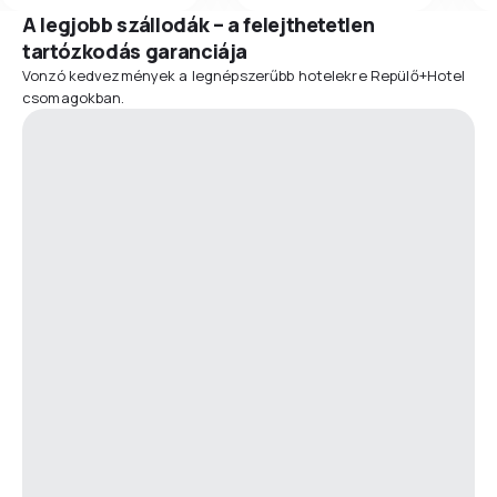
A legjobb szállodák – a felejthetetlen
tartózkodás garanciája
Vonzó kedvezmények a legnépszerűbb hotelekre Repülő+Hotel
csomagokban.