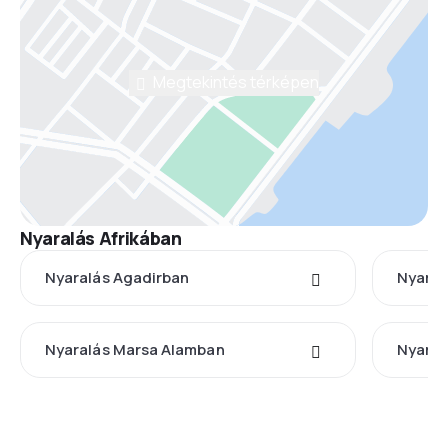
Megtekintés térképen
Nyaralás Afrikában
Nyaralás Agadirban
Nyaral
Nyaralás Marsa Alamban
Nyaral