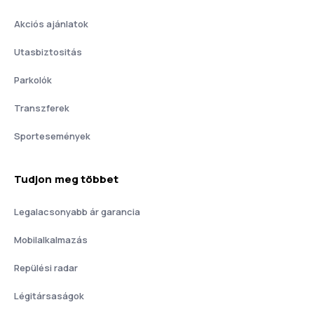
Akciós ajánlatok
Utasbiztositás
Parkolók
Transzferek
Sportesemények
Tudjon meg többet
Legalacsonyabb ár garancia
Mobilalkalmazás
Repülési radar
Légitársaságok