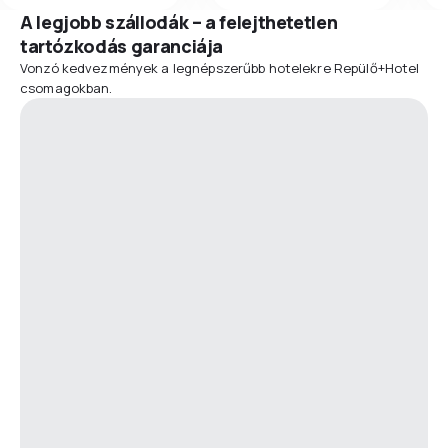
A legjobb szállodák – a felejthetetlen
tartózkodás garanciája
Vonzó kedvezmények a legnépszerűbb hotelekre Repülő+Hotel
csomagokban.