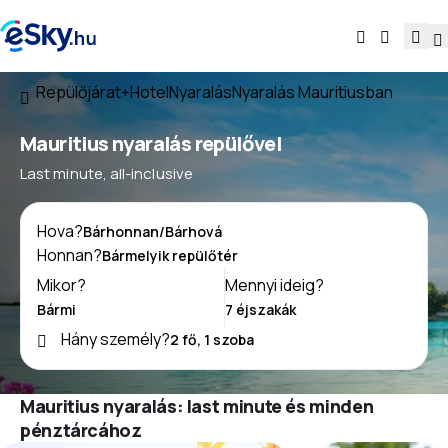
Repülőjárat+Hotel
Nyaralás
Nyaralás Mauritiusban
Mauritius nyaralás repülővel
Last minute, all-inclusive
Hova?
Honnan?
Mikor?
Mennyi ideig?
Hány személy?
Mauritius nyaralás: last minute és minden
pénztárcához