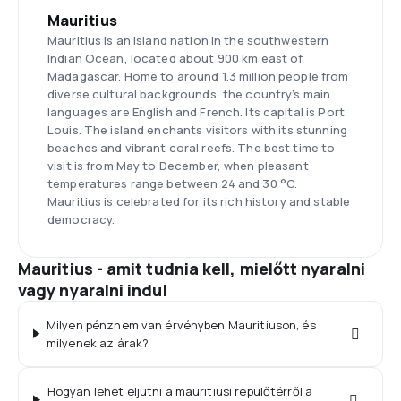
Mauritius
Mauritius is an island nation in the southwestern
Indian Ocean, located about 900 km east of
Madagascar. Home to around 1.3 million people from
diverse cultural backgrounds, the country’s main
languages are English and French. Its capital is Port
Louis. The island enchants visitors with its stunning
beaches and vibrant coral reefs. The best time to
visit is from May to December, when pleasant
temperatures range between 24 and 30 °C.
Mauritius is celebrated for its rich history and stable
democracy.
Mauritius - amit tudnia kell, mielőtt nyaralni
vagy nyaralni indul
Milyen pénznem van érvényben Mauritiuson, és
milyenek az árak?
Hogyan lehet eljutni a mauritiusi repülőtérről a