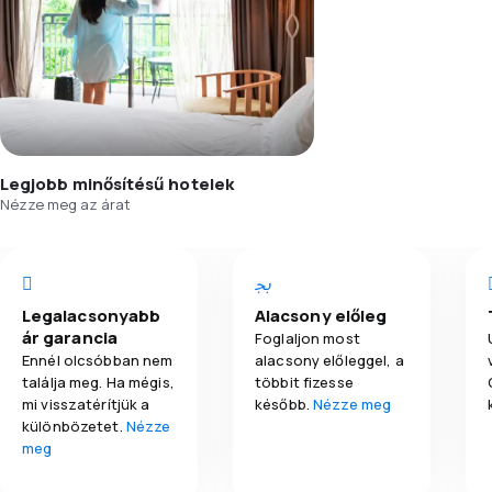
Legjobb minősítésű hotelek
Nézze meg az árat
Legalacsonyabb
Alacsony előleg
ár garancia
Foglaljon most
Ennél olcsóbban nem
alacsony előleggel, a
találja meg. Ha mégis,
többit fizesse
mi visszatérítjük a
később.
Nézze meg
különbözetet.
Nézze
meg