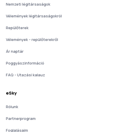
Nemzeti légitársaságok
Vélemények légitársaságokról
Repülőterek
Vélemények - repülőterekről
Ár naptár
Poggyászinformáció
FAQ - Utazási kalauz
eSky
Rólunk
Partnerprogram
Foglalásaim