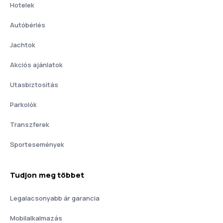
Hotelek
Autóbérlés
Jachtok
Akciós ajánlatok
Utasbiztositás
Parkolók
Transzferek
Sportesemények
Tudjon meg többet
Legalacsonyabb ár garancia
Mobilalkalmazás