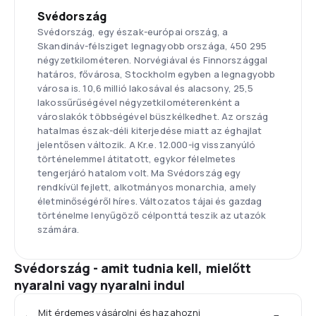
Svédország
Svédország, egy észak-európai ország, a
Skandináv-félsziget legnagyobb országa, 450 295
négyzetkilométeren. Norvégiával és Finnországgal
határos, fővárosa, Stockholm egyben a legnagyobb
városa is. 10,6 millió lakosával és alacsony, 25,5
lakossűrűségével négyzetkilométerenként a
városlakók többségével büszkélkedhet. Az ország
hatalmas észak-déli kiterjedése miatt az éghajlat
jelentősen változik. A Kr.e. 12.000-ig visszanyúló
történelemmel átitatott, egykor félelmetes
tengerjáró hatalom volt. Ma Svédország egy
rendkívül fejlett, alkotmányos monarchia, amely
életminőségéről híres. Változatos tájai és gazdag
történelme lenyűgöző célponttá teszik az utazók
számára.
Svédország - amit tudnia kell, mielőtt
nyaralni vagy nyaralni indul
Mit érdemes vásárolni és hazahozni