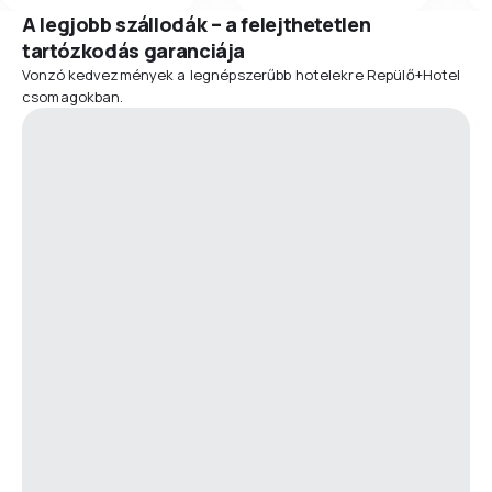
A legjobb szállodák – a felejthetetlen
tartózkodás garanciája
Vonzó kedvezmények a legnépszerűbb hotelekre Repülő+Hotel
csomagokban.