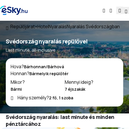
Repülőjárat+Hotel
Nyaralás
Nyaralás Svédországban
Svédország nyaralás repülővel
Last minute, all-inclusive
Hova?
Honnan?
Mikor?
Mennyi ideig?
Hány személy?
Svédország nyaralás: last minute és minden
pénztárcához