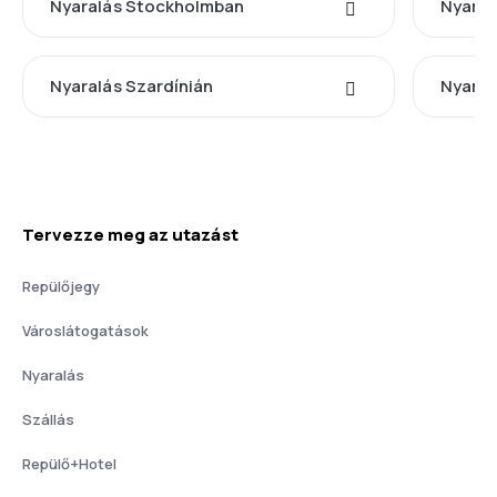
Nyaralás Stockholmban
Nyaral
Nyaralás Szardínián
Nyaral
Tervezze meg az utazást
Repülőjegy
Városlátogatások
Nyaralás
Szállás
Repülő+Hotel