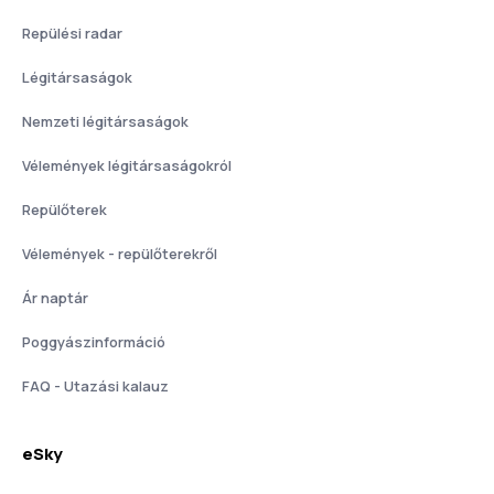
Repülési radar
Légitársaságok
Nemzeti légitársaságok
Vélemények légitársaságokról
Repülőterek
Vélemények - repülőterekről
Ár naptár
Poggyászinformáció
FAQ - Utazási kalauz
eSky