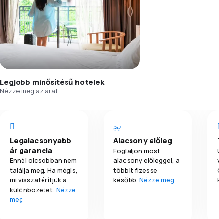
Legjobb minősítésű hotelek
Nézze meg az árat
Legalacsonyabb
Alacsony előleg
ár garancia
Foglaljon most
Ennél olcsóbban nem
alacsony előleggel, a
találja meg. Ha mégis,
többit fizesse
mi visszatérítjük a
később.
Nézze meg
különbözetet.
Nézze
meg