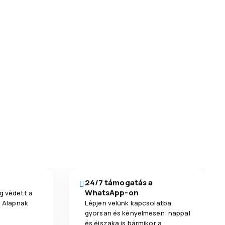
24/7 támogatás a
WhatsApp-on
g védett a
a Alapnak
Lépjen velünk kapcsolatba
gyorsan és kényelmesen: nappal
és éjszaka is bármikor a