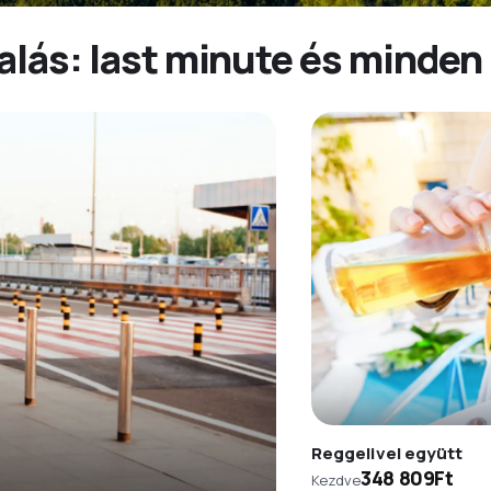
alás: last minute és minde
Reggelivel együtt
348 809Ft
Kezdve