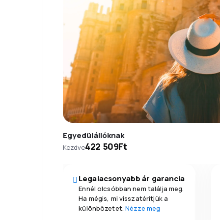
Egyedülállóknak
422 509Ft
Kezdve
Legalacsonyabb ár garancia
Ennél olcsóbban nem találja meg.
Ha mégis, mi visszatérítjük a
különbözetet.
Nézze meg