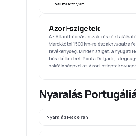
Valutaárfolyam
Azori-szigetek
Az Atlanti-óceán északi részén található
Marokkótól 1500 km-re északnyugatra fek
tevékenység. Minden sziget, a nyugati Flo
büszkélkedhet. Ponta Delgada, a legnagy
sokféleségével az Azori-szigetek nyugo
Nyaralás Portugáli
Nyaralás Madeirán