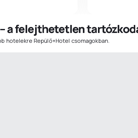
 – a felejthetetlen tartózko
b hotelekre Repülő+Hotel csomagokban.