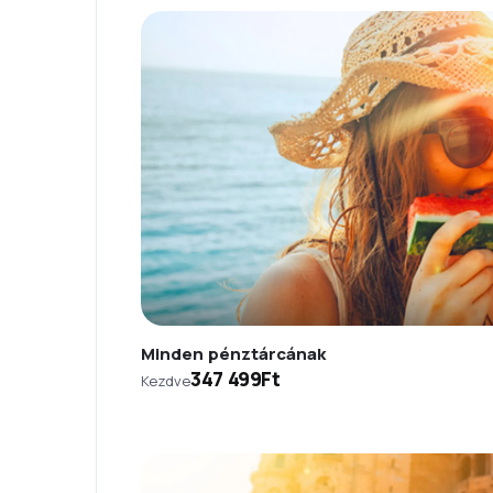
Minden pénztárcának
347 499Ft
Kezdve