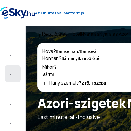
Az Ön utazási platformja
Repülőjárat+Hotel
Nyaralás
Nyaralás Azor
Repülő+Hotel
Hova?
Repülőjegy
Honnan?
Mikor?
Nyaralás
Hány személy?
Nyár
2026
Azori-szigetek 
Téli
2026/27
Last minute, all-inclusive
Last
minute