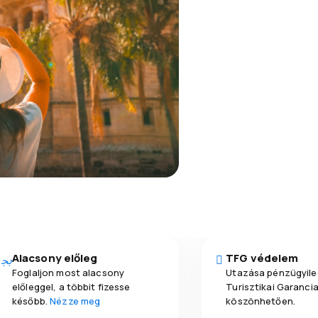
Alacsony előleg
TFG védelem
Foglaljon most alacsony
Utazása pénzügyile
előleggel, a többit fizesse
Turisztikai Garanci
később.
Nézze meg
köszönhetően.