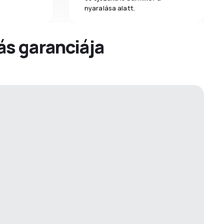
nyaralása alatt.
dás garanciája