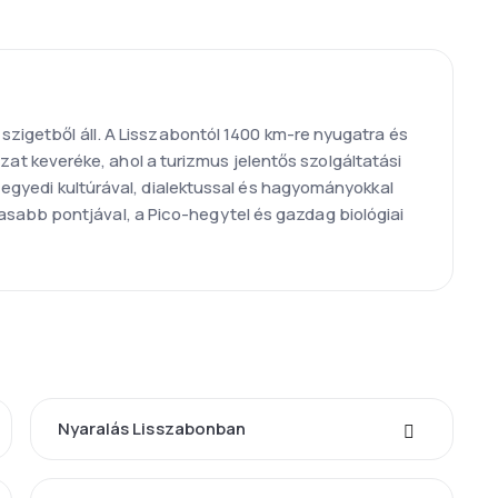
 szigetből áll. A Lisszabontól 1400 km-re nyugatra és
t keveréke, ahol a turizmus jelentős szolgáltatási
t egyedi kultúrával, dialektussal és hagyományokkal
sabb pontjával, a Pico-hegytel és gazdag biológiai
Nyaralás Lisszabonban