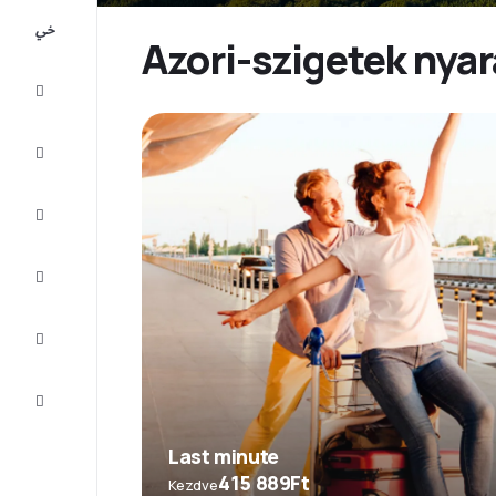
All-
inclusive
Azori-szigetek nyar
Városlátogatások
Szállás
Ajánlatok
Fejezze
be az
utat
Inspiráció
és tippek
Ügyfélszolgálat
Last minute
415 889Ft
Kezdve