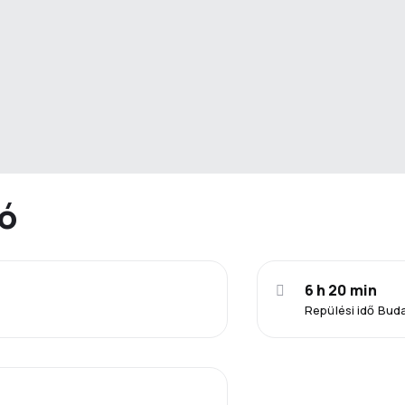
ió
6 h 20 min
Repülési idő Bud