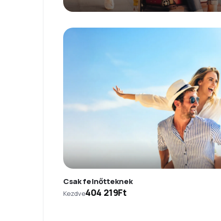
Csak felnőtteknek
404 219Ft
Kezdve