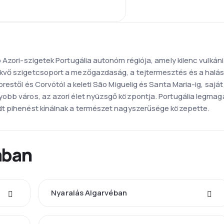
 Azori-szigetek Portugália autonóm régiója, amely kilenc vulkáni
vő szigetcsoport a mezőgazdaság, a tejtermesztés és a halásza
restől és Corvótól a keleti São Miguelig és Santa Maria-ig, sajá
obb város, az azori élet nyüzsgő központja. Portugália legmaga
dt pihenést kínálnak a természet nagyszerűsége közepette.
ában
Nyaralás Algarvéban