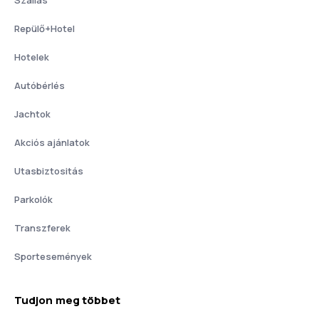
Repülő+Hotel
Hotelek
Autóbérlés
Jachtok
Akciós ajánlatok
Utasbiztositás
Parkolók
Transzferek
Sportesemények
Tudjon meg többet