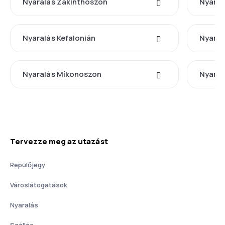
Nyaralás Zákinthoszon
Nyaral
Nyaralás Kefalonián
Nyaral
Nyaralás Míkonoszon
Nyaral
Tervezze meg az utazást
Repülőjegy
Városlátogatások
Nyaralás
Szállás