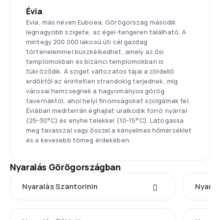
Évia
Evia, más néven Euboea, Görögország második
legnagyobb szigete, az égei-tengeren található. A
mintegy 200 000 lakosú úti cél gazdag
történelemmel büszkélkedhet, amely az ősi
templomokban és bizánci templomokban is
tükröződik. A sziget változatos tájai a zöldellő
erdőktől az érintetlen strandokig terjednek, míg
városai hemzsegnek a hagyományos görög
tavernáktól, ahol helyi finomságokat szolgálnak fel.
Éviában mediterrán éghajlat uralkodik forró nyárral
(25-30°C) és enyhe telekkel (10-15°C). Látogassa
meg tavasszal vagy ősszel a kényelmes hőmérséklet
és a kevesebb tömeg érdekében.
Nyaralás Görögországban
Nyaralás Szantorinin
Nyaral