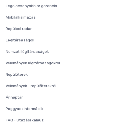
Legalacsonyabb ár garancia
Mobilalkalmazás
Repülési radar
Légitársaságok
Nemzeti légitársaságok
Vélemények légitársaságokról
Repülőterek
Vélemények - repülőterekről
Ár naptár
Poggyászinformáció
FAQ - Utazási kalauz