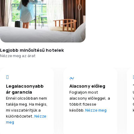
Legjobb minősítésű hotelek
Nézze meg az árat
Legalacsonyabb
Alacsony előleg
ár garancia
Foglaljon most
Ennél olcsóbban nem
alacsony előleggel, a
találja meg. Ha mégis,
többit fizesse
mi visszatérítjük a
később.
Nézze meg
különbözetet.
Nézze
meg