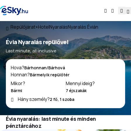
Repülőjárat+Hotel
Nyaralás
Nyaralás Évián
Évia Nyaralás repülővel
Last minute, all-inclusive
Hova?
Honnan?
Mikor?
Mennyi ideig?
Hány személy?
Évia nyaralás: last minute és minden
pénztárcához