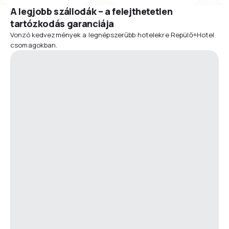
A legjobb szállodák – a felejthetetlen
tartózkodás garanciája
Vonzó kedvezmények a legnépszerűbb hotelekre Repülő+Hotel
csomagokban.