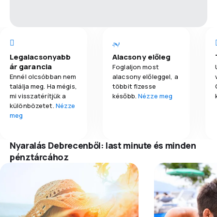
Legalacsonyabb
Alacsony előleg
ár garancia
Foglaljon most
Ennél olcsóbban nem
alacsony előleggel, a
találja meg. Ha mégis,
többit fizesse
mi visszatérítjük a
később.
Nézze meg
különbözetet.
Nézze
meg
Nyaralás Debrecenből: last minute és minden
pénztárcához