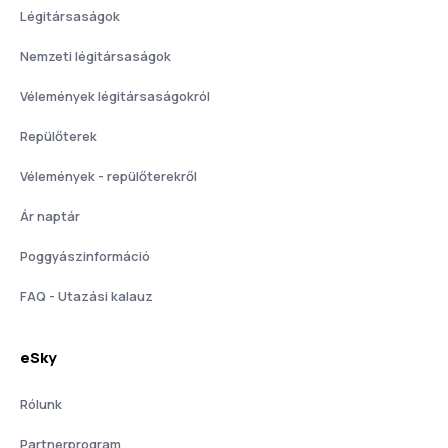
Légitársaságok
Nemzeti légitársaságok
Vélemények légitársaságokról
Repülőterek
Vélemények - repülőterekről
Ár naptár
Poggyászinformáció
FAQ - Utazási kalauz
eSky
Rólunk
Partnerprogram