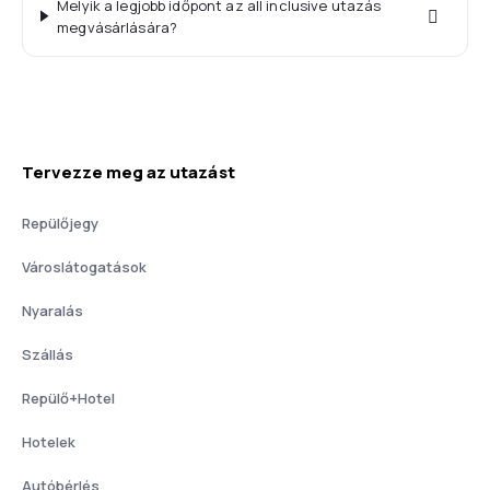
Melyik a legjobb időpont az all inclusive utazás
megvásárlására?
Tervezze meg az utazást
Repülőjegy
Városlátogatások
Nyaralás
Szállás
Repülő+Hotel
Hotelek
Autóbérlés