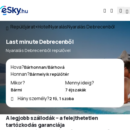
Repülőjárat+Hotel
Nyaralás
Nyaralás Debrecenből
Last minute Debrecenből
Nyaralás Debrecenből repülővel
Hova?
Honnan?
Mikor?
Mennyi ideig?
Hány személy?
A legjobb szállodák – a felejthetetlen
tartózkodás garanciája