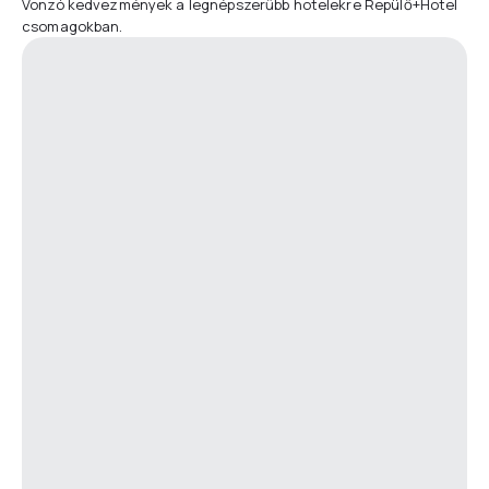
Vonzó kedvezmények a legnépszerűbb hotelekre Repülő+Hotel
csomagokban.