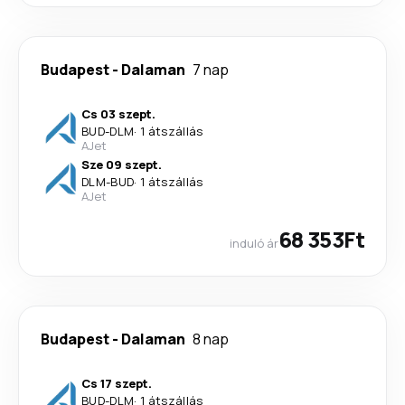
Budapest
-
Dalaman
7 nap
Cs 03 szept.
BUD
-
DLM
·
1 átszállás
AJet
Sze 09 szept.
DLM
-
BUD
·
1 átszállás
AJet
68 353Ft
induló ár
Budapest
-
Dalaman
8 nap
Cs 17 szept.
BUD
-
DLM
·
1 átszállás