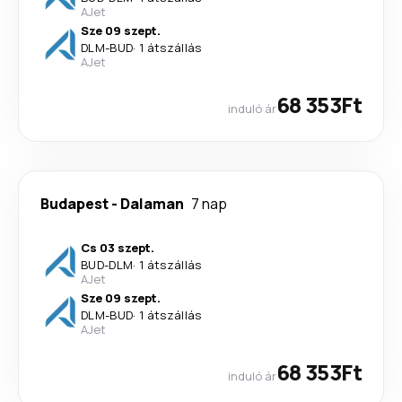
AJet
Sze 09 szept.
DLM
-
BUD
·
1 átszállás
AJet
68 353Ft
induló ár
Budapest
-
Dalaman
7 nap
Cs 03 szept.
BUD
-
DLM
·
1 átszállás
AJet
Sze 09 szept.
DLM
-
BUD
·
1 átszállás
AJet
68 353Ft
induló ár