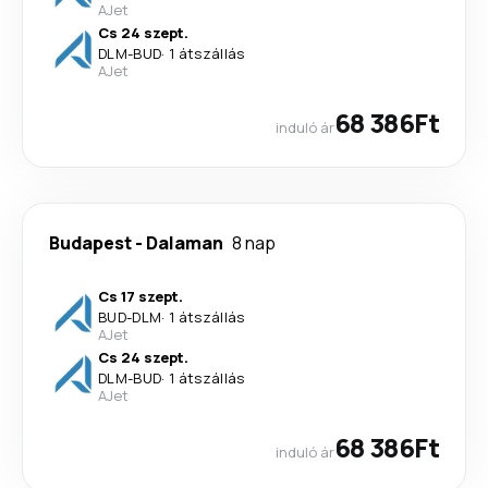
AJet
Cs 24 szept.
DLM
-
BUD
·
1 átszállás
AJet
68 386Ft
induló ár
Budapest
-
Dalaman
8 nap
Cs 17 szept.
BUD
-
DLM
·
1 átszállás
AJet
Cs 24 szept.
DLM
-
BUD
·
1 átszállás
AJet
68 386Ft
induló ár