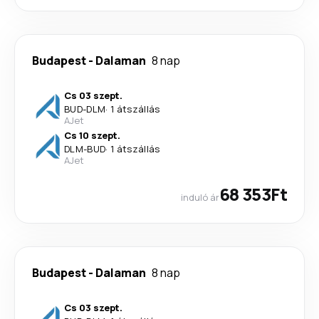
Budapest
-
Dalaman
8 nap
Cs 03 szept.
BUD
-
DLM
·
1 átszállás
AJet
Cs 10 szept.
DLM
-
BUD
·
1 átszállás
AJet
68 353Ft
induló ár
Budapest
-
Dalaman
8 nap
Cs 03 szept.