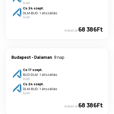
AJet
Cs 24 szept.
DLM
-
BUD
·
1 átszállás
AJet
68 386Ft
induló ár
Budapest
-
Dalaman
8 nap
Cs 17 szept.
BUD
-
DLM
·
1 átszállás
AJet
Cs 24 szept.
DLM
-
BUD
·
1 átszállás
AJet
68 386Ft
induló ár