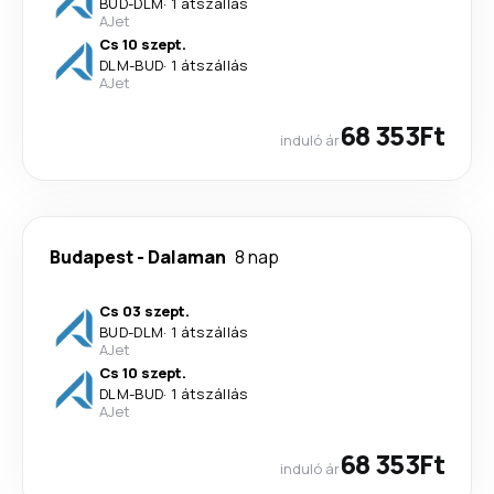
BUD
-
DLM
·
1 átszállás
AJet
Cs 10 szept.
DLM
-
BUD
·
1 átszállás
AJet
68 353Ft
induló ár
Budapest
-
Dalaman
8 nap
Cs 03 szept.
BUD
-
DLM
·
1 átszállás
AJet
Cs 10 szept.
DLM
-
BUD
·
1 átszállás
AJet
68 353Ft
induló ár