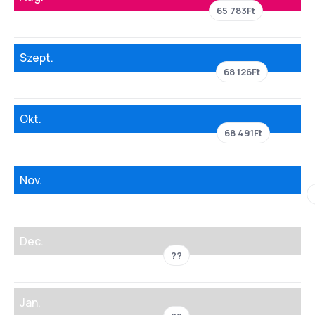
65 783Ft
Szept.
68 126Ft
Okt.
68 491Ft
Nov.
Dec.
??
Jan.