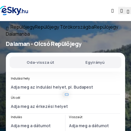
Repülőjegy
Repülőjegy Törökországba
Repülőjegy
Dalamanba
Dalaman - Olcsó Repülőjegy
Oda-vissza út
Egyirányú
Indulási hely
Úti cél
Indulás
Visszaút