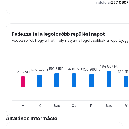
induló ár
277 080F
Fedezze fel a legolcsóbb repülési napot
Fedezze fel, hogy a hét mely napján a legolcsóbbak a repülőjegy
184 804Ft
159 815Ft
154 803Ft
150 996Ft
143 549Ft
124 15
121 178Ft
H
K
Sze
Cs
P
Szo
V
Általános információ