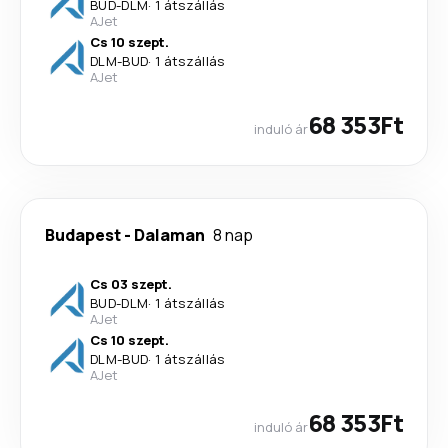
BUD
-
DLM
·
1 átszállás
AJet
Cs 10 szept.
DLM
-
BUD
·
1 átszállás
AJet
68 353Ft
induló ár
Budapest
-
Dalaman
8 nap
Cs 03 szept.
BUD
-
DLM
·
1 átszállás
AJet
Cs 10 szept.
DLM
-
BUD
·
1 átszállás
AJet
68 353Ft
induló ár