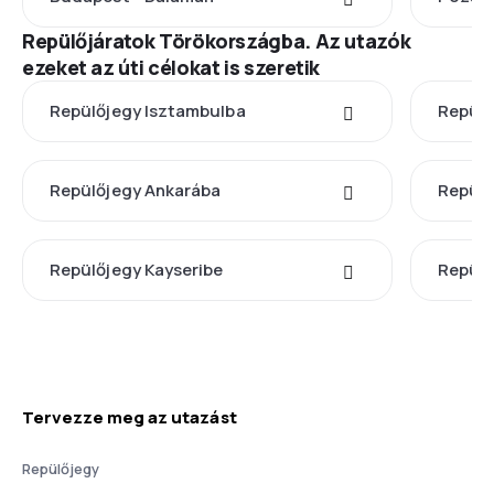
Repülőjáratok Törökországba. Az utazók
ezeket az úti célokat is szeretik
Repülőjegy Isztambulba
Repülő
Repülőjegy Ankarába
Repülő
Repülőjegy Kayseribe
Repülő
Tervezze meg az utazást
Repülőjegy