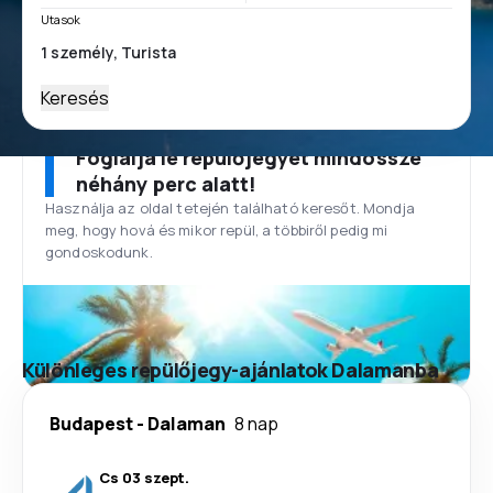
Utasok
Keresés
Foglalja le repülőjegyét mindössze
néhány perc alatt!
Használja az oldal tetején található keresőt. Mondja
meg, hogy hová és mikor repül, a többiről pedig mi
gondoskodunk.
Különleges repülőjegy-ajánlatok Dalamanba
Budapest
-
Dalaman
8 nap
Cs 03 szept.