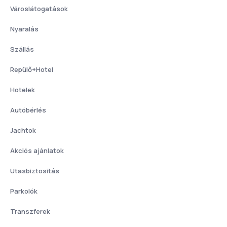
Városlátogatások
Nyaralás
Szállás
Repülő+Hotel
Hotelek
Autóbérlés
Jachtok
Akciós ajánlatok
Utasbiztositás
Parkolók
Transzferek