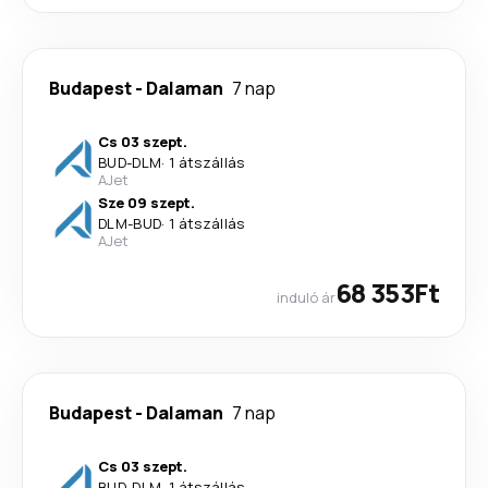
Budapest
-
Dalaman
7 nap
Cs 03 szept.
BUD
-
DLM
·
1 átszállás
AJet
Sze 09 szept.
DLM
-
BUD
·
1 átszállás
AJet
68 353Ft
induló ár
Budapest
-
Dalaman
7 nap
Cs 03 szept.
BUD
-
DLM
·
1 átszállás