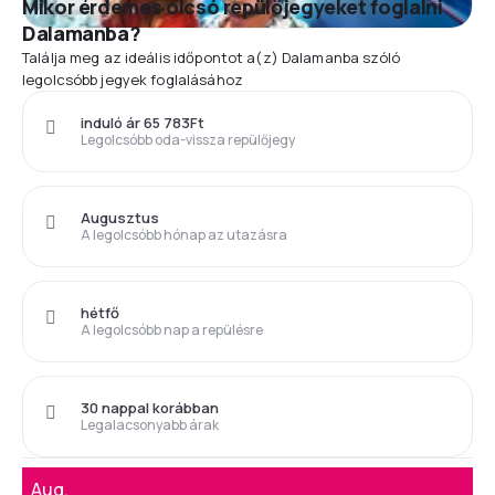
Mikor érdemes olcsó repülőjegyeket foglalni
Dalamanba?
Találja meg az ideális időpontot a(z) Dalamanba szóló
legolcsóbb jegyek foglalásához
induló ár 65 783Ft
Legolcsóbb oda-vissza repülőjegy
Augusztus
A legolcsóbb hónap az utazásra
hétfő
A legolcsóbb nap a repülésre
30 nappal korábban
Legalacsonyabb árak
Aug.