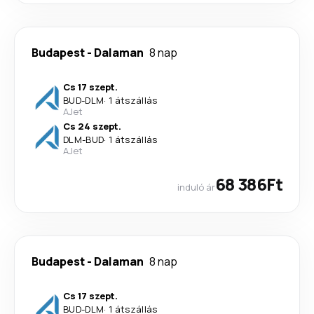
Budapest
-
Dalaman
8 nap
Cs 17 szept.
BUD
-
DLM
·
1 átszállás
AJet
Cs 24 szept.
DLM
-
BUD
·
1 átszállás
AJet
68 386Ft
induló ár
Budapest
-
Dalaman
8 nap
Cs 17 szept.
BUD
-
DLM
·
1 átszállás