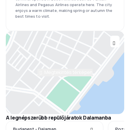
Airlines and Pegasus Airlines operate here. The city
enjoys a warm climate, making spring or autumn the
best times to visit.
Megtekintés térképen
A legnépszerűbb repülőjáratok Dalamanba
Budapest - Dalaman
Pozson