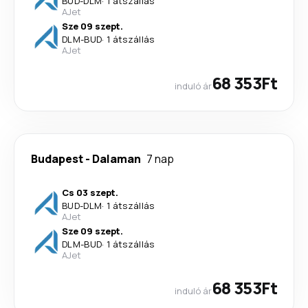
BUD
-
DLM
·
1 átszállás
AJet
Sze 09 szept.
DLM
-
BUD
·
1 átszállás
AJet
68 353Ft
induló ár
Budapest
-
Dalaman
7 nap
Cs 03 szept.
BUD
-
DLM
·
1 átszállás
AJet
Sze 09 szept.
DLM
-
BUD
·
1 átszállás
AJet
68 353Ft
induló ár