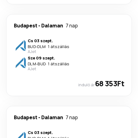
Budapest
-
Dalaman
7 nap
Cs 03 szept.
BUD
-
DLM
·
1 átszállás
AJet
Sze 09 szept.
DLM
-
BUD
·
1 átszállás
AJet
68 353Ft
induló ár
Budapest
-
Dalaman
7 nap
Cs 03 szept.