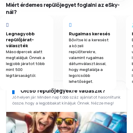
Miért érdemes repülőjegyet foglalni az eSky-
nál?
Legnagyobb
Rugalmas keresés
repülőjárat-
Bővítse ki a keresést
választék
a közeli
Másodpercek alatt
repülőterekre,
megtaláljuk Önnek a
valamint rugalmas
legjobb járatot több
dátumválasztással,
mint 500
hogy megtalálja a
légitársaságtól.
legolcsóbb
lehetőséget.
Olcsó repülőjegyekre vadászik?
Jó helyen jár. Minden nap több száz ajánlatot hasonlítunk
össze, hogy a legjobbakat kínáljuk Önnek. Nézze meg!