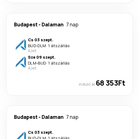
Budapest
-
Dalaman
7 nap
Cs 03 szept.
BUD
-
DLM
·
1 átszállás
AJet
Sze 09 szept.
DLM
-
BUD
·
1 átszállás
AJet
68 353Ft
induló ár
Budapest
-
Dalaman
7 nap
Cs 03 szept.
BUD
-
DLM
·
1 átszállás