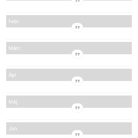
??
Febr.
??
Márc.
??
Ápr.
??
Máj.
??
Jún.
??