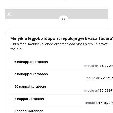
Júl.
??
Melyik a legjobb időpont repülőjegyek vásárlására
Tudja meg, mennyivel előre érdemes oda-vissza repülőjegyet
foglalni.
6 hónappal korábban
induló ár
198 072F
3 hónappal korábban
induló ár
172 831F
30 nappal korábban
induló ár
150 056F
7 nappal korábban
induló ár
171 844F
1 nappal korábban