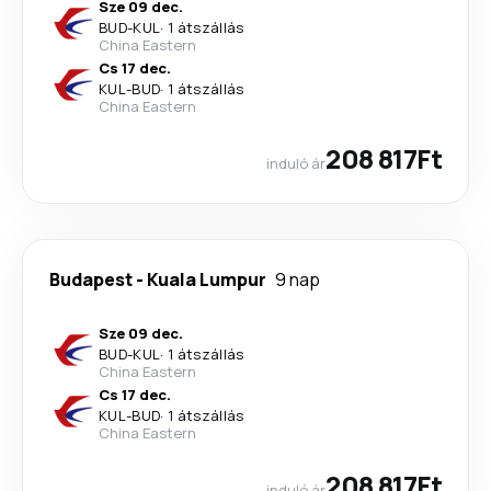
Sze 09 dec.
BUD
-
KUL
·
1 átszállás
China Eastern
Cs 17 dec.
KUL
-
BUD
·
1 átszállás
China Eastern
208 817Ft
induló ár
Budapest
-
Kuala Lumpur
9 nap
Sze 09 dec.
BUD
-
KUL
·
1 átszállás
China Eastern
Cs 17 dec.
KUL
-
BUD
·
1 átszállás
China Eastern
208 817Ft
induló ár