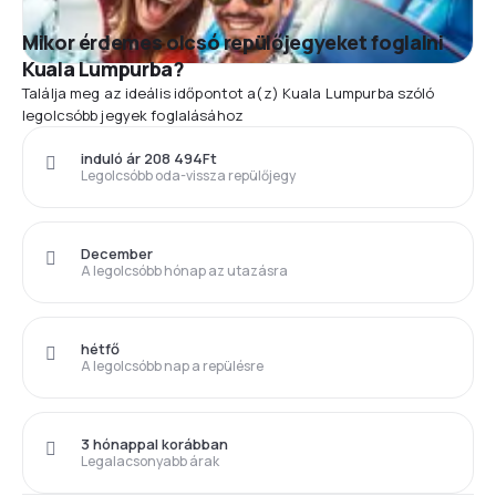
Mikor érdemes olcsó repülőjegyeket foglalni
Kuala Lumpurba?
Találja meg az ideális időpontot a(z) Kuala Lumpurba szóló
legolcsóbb jegyek foglalásához
induló ár 208 494Ft
Legolcsóbb oda-vissza repülőjegy
December
A legolcsóbb hónap az utazásra
hétfő
A legolcsóbb nap a repülésre
3 hónappal korábban
Legalacsonyabb árak