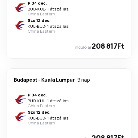
P 04 dec.
BUD
-
KUL
·
1 átszállás
China Eastern
Szo 12 dec.
KUL
-
BUD
·
1 átszállás
China Eastern
208 817Ft
induló ár
Budapest
-
Kuala Lumpur
9 nap
P 04 dec.
BUD
-
KUL
·
1 átszállás
China Eastern
Szo 12 dec.
KUL
-
BUD
·
1 átszállás
China Eastern
208 817Ft