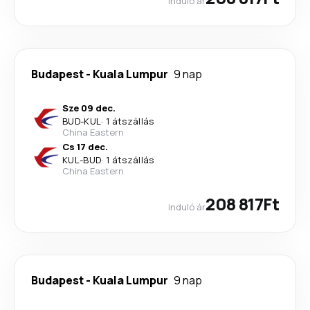
induló ár
Budapest
-
Kuala Lumpur
9 nap
Sze 09 dec.
BUD
-
KUL
·
1 átszállás
China Eastern
Cs 17 dec.
KUL
-
BUD
·
1 átszállás
China Eastern
208 817Ft
induló ár
Budapest
-
Kuala Lumpur
9 nap