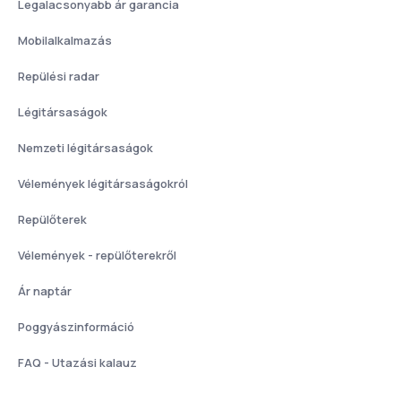
Legalacsonyabb ár garancia
Mobilalkalmazás
Repülési radar
Légitársaságok
Nemzeti légitársaságok
Vélemények légitársaságokról
Repülőterek
Vélemények - repülőterekről
Ár naptár
Poggyászinformáció
FAQ - Utazási kalauz