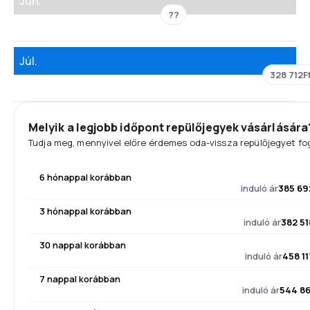
Jún.
??
Júl.
328 712F
Melyik a legjobb időpont repülőjegyek vásárlására
Tudja meg, mennyivel előre érdemes oda-vissza repülőjegyet fog
6 hónappal korábban
induló ár
385 69
3 hónappal korábban
induló ár
382 51
30 nappal korábban
induló ár
458 11
7 nappal korábban
induló ár
544 86