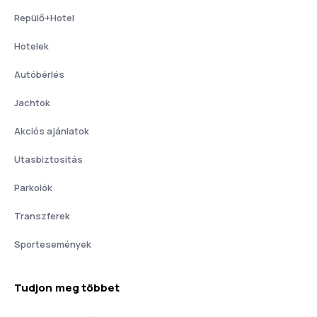
Repülő+Hotel
Hotelek
Autóbérlés
Jachtok
Akciós ajánlatok
Utasbiztositás
Parkolók
Transzferek
Sportesemények
Tudjon meg többet