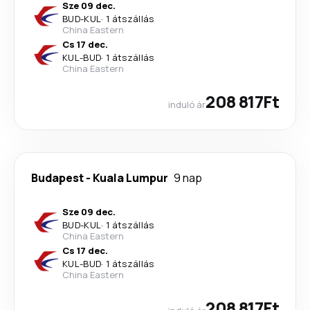
Sze 09 dec.
BUD
-
KUL
·
1 átszállás
China Eastern
Cs 17 dec.
KUL
-
BUD
·
1 átszállás
China Eastern
208 817Ft
induló ár
Budapest
-
Kuala Lumpur
9 nap
Sze 09 dec.
BUD
-
KUL
·
1 átszállás
China Eastern
Cs 17 dec.
KUL
-
BUD
·
1 átszállás
China Eastern
208 817Ft