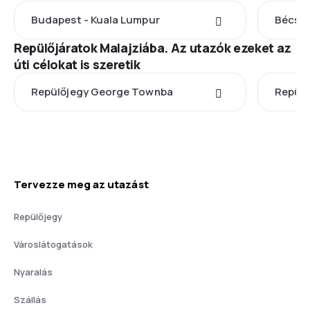
Budapest - Kuala Lumpur
Bécs -
Repülőjáratok Malajziába. Az utazók ezeket az
úti célokat is szeretik
Repülőjegy George Townba
Repülő
Tervezze meg az utazást
Repülőjegy
Városlátogatások
Nyaralás
Szállás