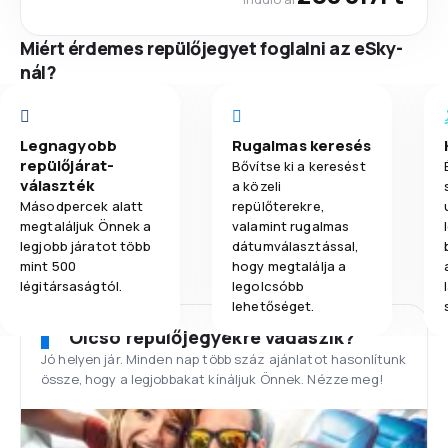
Miért érdemes repülőjegyet foglalni az eSky-
nál?
Legnagyobb
Rugalmas keresés
repülőjárat-
Bővítse ki a keresést
választék
a közeli
Másodpercek alatt
repülőterekre,
megtaláljuk Önnek a
valamint rugalmas
legjobb járatot több
dátumválasztással,
mint 500
hogy megtalálja a
légitársaságtól.
legolcsóbb
lehetőséget.
Olcsó repülőjegyekre vadászik?
Jó helyen jár. Minden nap több száz ajánlatot hasonlítunk
össze, hogy a legjobbakat kínáljuk Önnek. Nézze meg!