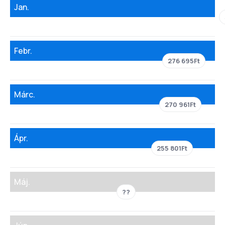
Jan.
Febr.
276 695Ft
Márc.
270 961Ft
Ápr.
255 801Ft
Máj.
??