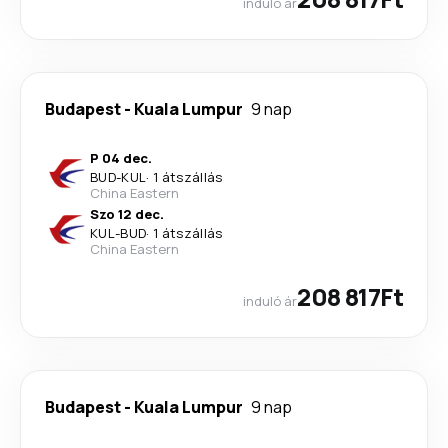
induló ár
Budapest
-
Kuala Lumpur
9 nap
P 04 dec.
BUD
-
KUL
·
1 átszállás
China Eastern
Szo 12 dec.
KUL
-
BUD
·
1 átszállás
China Eastern
208 817Ft
induló ár
Budapest
-
Kuala Lumpur
9 nap