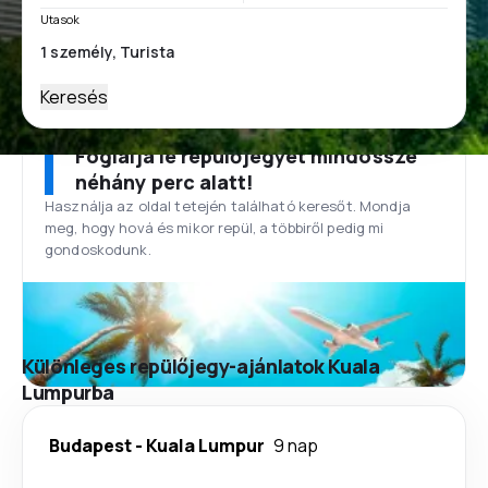
Utasok
Keresés
Foglalja le repülőjegyét mindössze
néhány perc alatt!
Használja az oldal tetején található keresőt. Mondja
meg, hogy hová és mikor repül, a többiről pedig mi
gondoskodunk.
Különleges repülőjegy-ajánlatok Kuala
Lumpurba
Budapest
-
Kuala Lumpur
9 nap