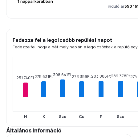
1 nappal korábban
induló ár
550 16
Fedezze fel a legolcsóbb repülési napot
Fedezze fel, hogy a hét mely napján a legolcsóbbak a repülőjegy
308 641Ft
289 378Ft
283 886Ft
275 631Ft
274
273 359Ft
251 740Ft
H
K
Sze
Cs
P
Szo
Általános információ