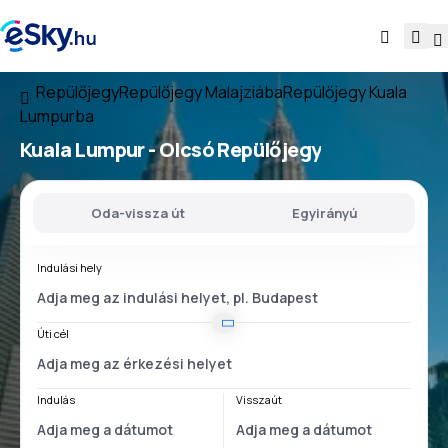
Repülőjegy
Repülőjegy Malajziába
Repülőjegy Kuala
Lumpurba
Kuala Lumpur - Olcsó Repülőjegy
Oda-vissza út
Egyirányú
Indulási hely
Úti cél
Indulás
Visszaút