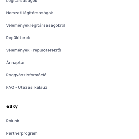
Légitársaságok
Nemzeti légitársaságok
Vélemények légitársaságokról
Repülőterek
Vélemények - repülőterekről
Ár naptár
Poggyászinformáció
FAQ - Utazási kalauz
eSky
Rólunk
Partnerprogram