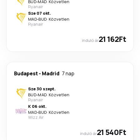
BUD
-
MAD
·
Közvetlen
Ryanair
Sze 07 okt.
MAD
-
BUD
·
Közvetlen
Ryanair
21 162Ft
induló ár
Budapest
-
Madrid
7 nap
Sze 30 szept.
BUD
-
MAD
·
Közvetlen
Ryanair
K 06 okt.
MAD
-
BUD
·
Közvetlen
Wizz Air
21 540Ft
induló ár