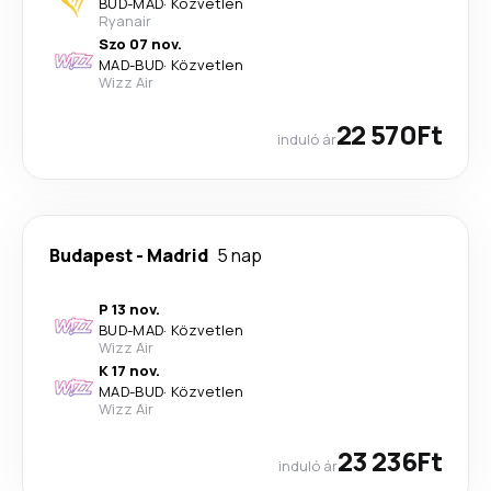
BUD
-
MAD
·
Közvetlen
Ryanair
Szo 07 nov.
MAD
-
BUD
·
Közvetlen
Wizz Air
22 570Ft
induló ár
Budapest
-
Madrid
5 nap
P 13 nov.
BUD
-
MAD
·
Közvetlen
Wizz Air
K 17 nov.
MAD
-
BUD
·
Közvetlen
Wizz Air
23 236Ft
induló ár