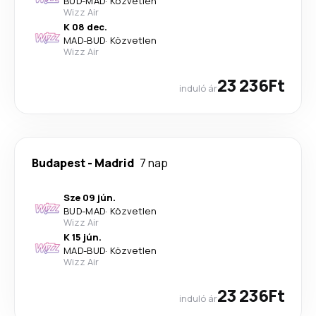
BUD
-
MAD
·
Közvetlen
Wizz Air
K 08 dec.
MAD
-
BUD
·
Közvetlen
Wizz Air
23 236Ft
induló ár
Budapest
-
Madrid
7 nap
Sze 09 jún.
BUD
-
MAD
·
Közvetlen
Wizz Air
K 15 jún.
MAD
-
BUD
·
Közvetlen
Wizz Air
23 236Ft
induló ár