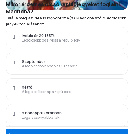
Mikor érdemes olcsó repülőjegyeket foglalni
Madridba?
Találja meg az ideális időpontot a(z) Madridba szóló legolcsóbb
jegyek foglalásához
induló ár 20 185Ft
Legolcsóbb oda-vissza repülőjegy
Szeptember
A legolcsóbb hónap az utazásra
hétfő
A legolcsóbb nap a repülésre
3 hónappal korábban
Legalacsonyabb árak