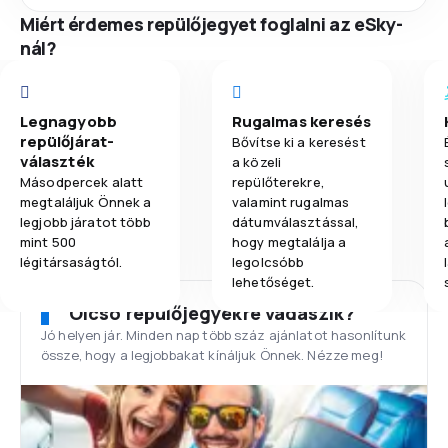
Miért érdemes repülőjegyet foglalni az eSky-
nál?
Legnagyobb
Rugalmas keresés
repülőjárat-
Bővítse ki a keresést
választék
a közeli
Másodpercek alatt
repülőterekre,
megtaláljuk Önnek a
valamint rugalmas
legjobb járatot több
dátumválasztással,
mint 500
hogy megtalálja a
légitársaságtól.
legolcsóbb
lehetőséget.
Olcsó repülőjegyekre vadászik?
Jó helyen jár. Minden nap több száz ajánlatot hasonlítunk
össze, hogy a legjobbakat kínáljuk Önnek. Nézze meg!