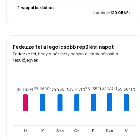
1 nappal korábban
induló ár
120 054Ft
Fedezze fel a legolcsóbb repülési napot
Fedezze fel, hogy a hét mely napján a legolcsóbbak a
repülőjegyek.
37 173Ft
36 135Ft
35 669Ft
35 384Ft
35 147Ft
34 958Ft
34 753Ft
H
K
Sze
Cs
P
Szo
V