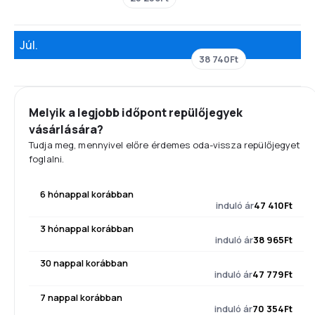
Júl.
38 740Ft
Melyik a legjobb időpont repülőjegyek
vásárlására?
Tudja meg, mennyivel előre érdemes oda-vissza repülőjegyet
foglalni.
6 hónappal korábban
induló ár
47 410Ft
3 hónappal korábban
induló ár
38 965Ft
30 nappal korábban
induló ár
47 779Ft
7 nappal korábban
induló ár
70 354Ft