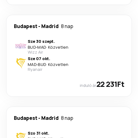
Budapest
-
Madrid
8 nap
Sze 30 szept.
BUD
-
MAD
·
Közvetlen
Wizz Air
Sze 07 okt.
MAD
-
BUD
·
Közvetlen
Ryanair
22 231Ft
induló ár
Budapest
-
Madrid
8 nap
Szo 31 okt.