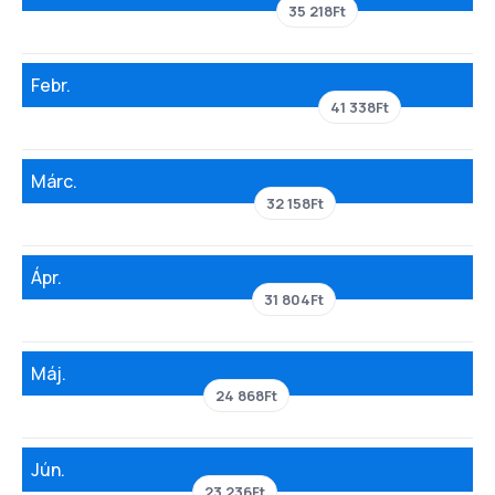
35 218Ft
Febr.
41 338Ft
Márc.
32 158Ft
Ápr.
31 804Ft
Máj.
24 868Ft
Jún.
23 236Ft