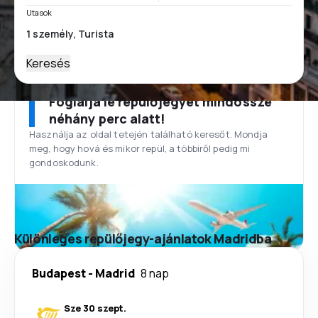
Utasok
Keresés
Foglalja le repülőjegyét mindössze
néhány perc alatt!
Használja az oldal tetején található keresőt. Mondja
meg, hogy hová és mikor repül, a többiről pedig mi
gondoskodunk.
Különleges repülőjegy-ajánlatok Madridba
Budapest
-
Madrid
8 nap
Sze 30 szept.