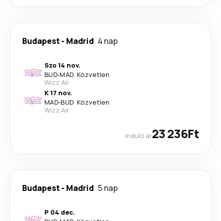
Budapest
-
Madrid
4 nap
Szo 14 nov.
BUD
-
MAD
·
Közvetlen
Wizz Air
K 17 nov.
MAD
-
BUD
·
Közvetlen
Wizz Air
23 236Ft
induló ár
Budapest
-
Madrid
5 nap
P 04 dec.