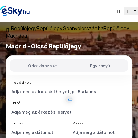
Repülőjegy
Repülőjegy Spanyolországba
Repülőjegy
Madridba
Madrid - Olcsó Repülőjegy
Oda-vissza út
Egyirányú
Indulási hely
Úti cél
Indulás
Visszaút