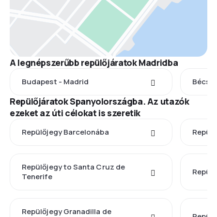
A legnépszerűbb repülőjáratok Madridba
Budapest - Madrid
Bécs -
Repülőjáratok Spanyolországba. Az utazók
ezeket az úti célokat is szeretik
Repülőjegy Barcelonába
Repülő
Repülőjegy to Santa Cruz de
Repülő
Tenerife
Repülőjegy Granadilla de
Repülő