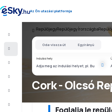
Az Ön utazási platformja
Repülőjegy
Repülőjegy Írországba
Repülő
Repülő+Hotel
Oda-vissza út
Egyirányú
Repülőjegy
Indulási hely
Ú
Nyaralás
Nyár
2026
Cork - Olcsó Re
Téli
2026/27
Last
minute
Foglalja le rep