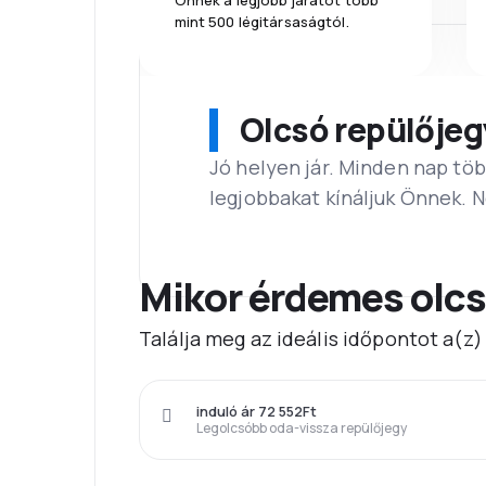
Önnek a legjobb járatot több
mint 500 légitársaságtól.
Olcsó repülőjeg
Jó helyen jár. Minden nap töb
legjobbakat kínáljuk Önnek. 
Mikor érdemes olcs
Találja meg az ideális időpontot a(z
induló ár 72 552Ft
Legolcsóbb oda-vissza repülőjegy