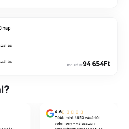
8 nap
szállás
szállás
94 654Ft
induló ár
l?
4.6
Több mint 4950 vásárlói
vélemény – válasszon