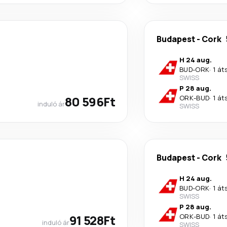
Budapest
-
Cork
H 24 aug.
BUD
-
ORK
·
1 át
SWISS
P 28 aug.
80 596Ft
ORK
-
BUD
·
1 át
induló ár
SWISS
Budapest
-
Cork
H 24 aug.
BUD
-
ORK
·
1 át
SWISS
P 28 aug.
91 528Ft
ORK
-
BUD
·
1 át
induló ár
SWISS