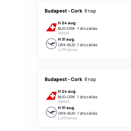
Budapest
-
Cork
8 nap
H 24 aug.
BUD
-
ORK
·
1 átszállás
SWISS
H 31 aug.
ORK
-
BUD
·
1 átszállás
Lufthansa
Budapest
-
Cork
8 nap
H 24 aug.
BUD
-
ORK
·
1 átszállás
SWISS
H 31 aug.
ORK
-
BUD
·
1 átszállás
Lufthansa