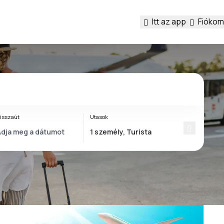
Itt az app
Fiókom
isszaút
Utasok