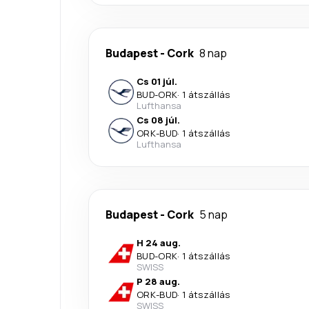
Budapest
-
Cork
8 nap
Cs 01 júl.
BUD
-
ORK
·
1 átszállás
Lufthansa
Cs 08 júl.
ORK
-
BUD
·
1 átszállás
Lufthansa
Budapest
-
Cork
5 nap
H 24 aug.
BUD
-
ORK
·
1 átszállás
SWISS
P 28 aug.
ORK
-
BUD
·
1 átszállás
SWISS