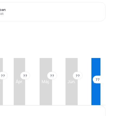
bban
rak
??
??
??
??
77 818Ft
.
Ápr.
Máj.
Jún.
Júl.