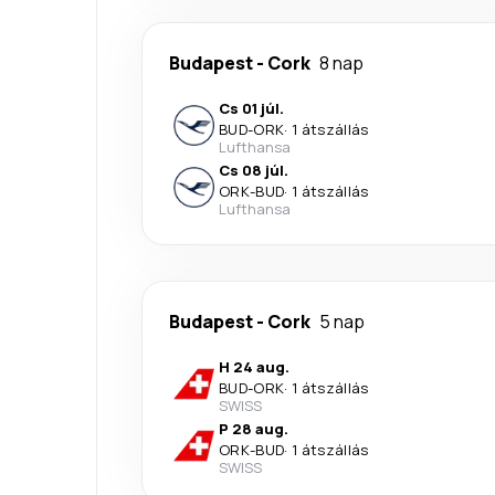
Budapest
-
Cork
8 nap
Cs 01 júl.
BUD
-
ORK
·
1 átszállás
Lufthansa
Cs 08 júl.
ORK
-
BUD
·
1 átszállás
Lufthansa
Budapest
-
Cork
5 nap
H 24 aug.
BUD
-
ORK
·
1 átszállás
SWISS
P 28 aug.
ORK
-
BUD
·
1 átszállás
SWISS