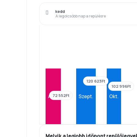
kedd
A legolcsóbb nap a repülésre
120 623Ft
102 996Ft
72 552Ft
Aug.
Szept.
Okt.
Melyik a legjobb időpont repülőjegye