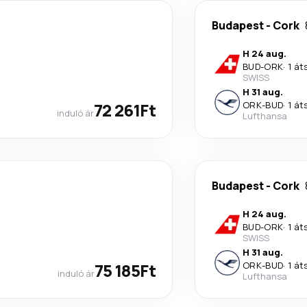
Budapest
-
Cork
H 24 aug.
BUD
-
ORK
·
1 át
SWISS
H 31 aug.
72 261Ft
ORK
-
BUD
·
1 át
induló ár
Lufthansa
Budapest
-
Cork
H 24 aug.
BUD
-
ORK
·
1 át
SWISS
H 31 aug.
75 185Ft
ORK
-
BUD
·
1 át
induló ár
Lufthansa