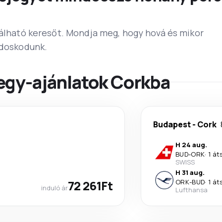
lálható keresőt. Mondja meg, hogy hová és mikor
ndoskodunk.
egy-ajánlatok Corkba
Budapest
-
Cork
H 24 aug.
BUD
-
ORK
·
1 át
SWISS
H 31 aug.
72 261Ft
ORK
-
BUD
·
1 át
induló ár
Lufthansa