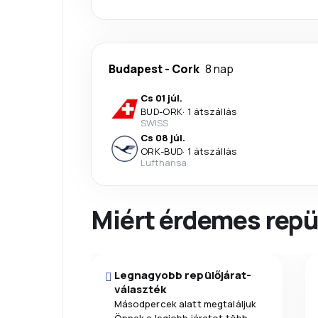
Budapest
-
Cork
8 nap
Cs 01 júl.
BUD
-
ORK
·
1 átszállás
SWISS
Cs 08 júl.
ORK
-
BUD
·
1 átszállás
Lufthansa
Miért érdemes repül
Legnagyobb repülőjárat-
választék
Másodpercek alatt megtaláljuk