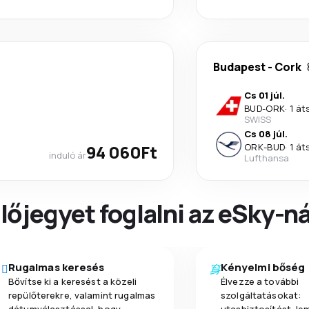
Budapest
-
Cork
Cs 01 júl.
BUD
-
ORK
·
1 át
SWISS
Cs 08 júl.
94 060Ft
ORK
-
BUD
·
1 át
induló ár
Lufthansa
őjegyet foglalni az eSky-ná
Rugalmas keresés
Kényelmi bőség
Bővítse ki a keresést a közeli
Élvezze a további
repülőterekre, valamint rugalmas
szolgáltatásokat: