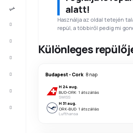
All-
alatt!
inclusive
Használja az oldal tetején ta
Városlátogatások
repül, a többiről pedig mi go
Szállás
Különleges repülőj
Ajánlatok
Fejezze
Budapest
-
Cork
8 nap
be az
utat
H 24 aug.
Inspiráció
BUD
-
ORK
·
1 átszállás
és tippek
SWISS
H 31 aug.
Ügyfélszolgálat
ORK
-
BUD
·
1 átszállás
Lufthansa