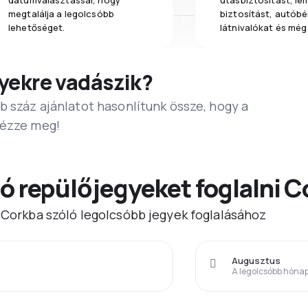
dátumválasztással, hogy
utasbiztosítást, l
megtalálja a legolcsóbb
biztosítást, autóbér
lehetőséget.
látnivalókat és még
yekre vadászik?
b száz ajánlatot hasonlítunk össze, hogy a
Nézze meg!
ó repülőjegyeket foglalni 
) Corkba szóló legolcsóbb jegyek foglalásához
Augusztus
A legolcsóbb hóna