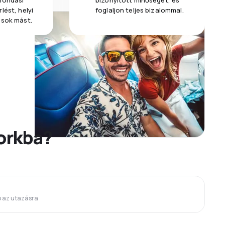
emondási
bizonyított minőséget, és
lést, helyi
foglaljon teljes bizalommal.
 sok mást.
Corkba?
p az utazásra