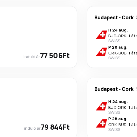
Budapest
-
Cork
H 24 aug.
BUD
-
ORK
·
1 át
SWISS
P 28 aug.
77 506Ft
ORK
-
BUD
·
1 át
induló ár
SWISS
Budapest
-
Cork
H 24 aug.
BUD
-
ORK
·
1 át
SWISS
P 28 aug.
79 844Ft
ORK
-
BUD
·
1 át
induló ár
SWISS