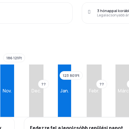
3 hónappal korá
Legalacsonyabb á
186 121Ft
123 801Ft
??
??
Nov.
Dec.
Jan.
Febr.
Márc
k
Fedezze fel a legolcsóbb repülési napot