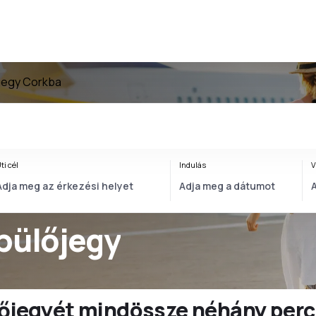
jegy Corkba
ti cél
Indulás
V
pülőjegy
ülőjegyét mindössze néhány perc