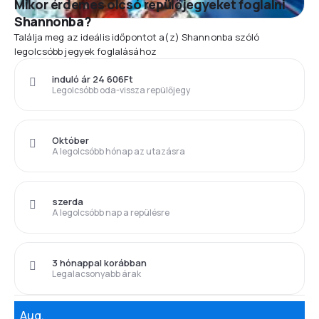
Mikor érdemes olcsó repülőjegyeket foglalni
Shannonba?
Találja meg az ideális időpontot a(z) Shannonba szóló
legolcsóbb jegyek foglalásához
induló ár 24 606Ft
Legolcsóbb oda-vissza repülőjegy
Október
A legolcsóbb hónap az utazásra
szerda
A legolcsóbb nap a repülésre
3 hónappal korábban
Legalacsonyabb árak
Aug.