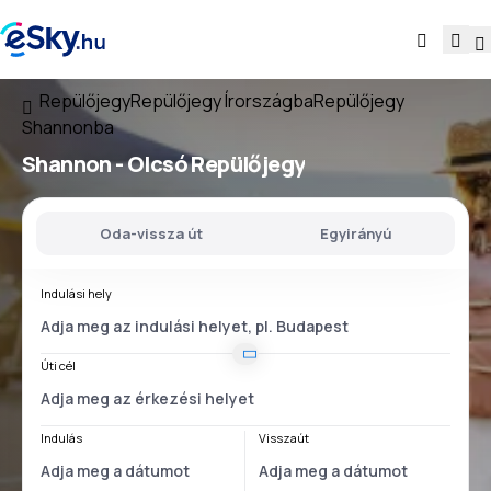
Repülőjegy
Repülőjegy Írországba
Repülőjegy
Shannonba
Shannon - Olcsó Repülőjegy
Oda-vissza út
Egyirányú
Indulási hely
Úti cél
Indulás
Visszaút