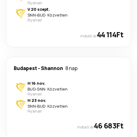
Ryanair
V 20 szept.
SNN
-
BUD
·
Közvetlen
Ryanair
44 114Ft
induló ár
Budapest
-
Shannon
8 nap
H 16 nov.
BUD
-
SNN
·
Közvetlen
Ryanair
H 23 nov.
SNN
-
BUD
·
Közvetlen
Ryanair
46 683Ft
induló ár