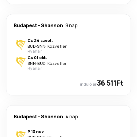
Budapest
-
Shannon
8 nap
Cs 24 szept.
BUD
-
SNN
·
Közvetlen
Ryanair
Cs 01 okt.
SNN
-
BUD
·
Közvetlen
Ryanair
36 511Ft
induló ár
Budapest
-
Shannon
4 nap
P 13 nov.