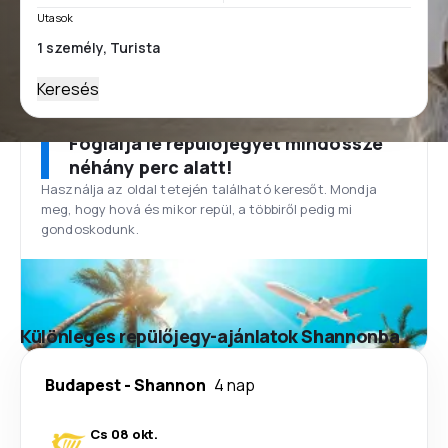
Utasok
Keresés
Foglalja le repülőjegyét mindössze
néhány perc alatt!
Használja az oldal tetején található keresőt. Mondja
meg, hogy hová és mikor repül, a többiről pedig mi
gondoskodunk.
Különleges repülőjegy-ajánlatok Shannonba
Budapest
-
Shannon
4 nap
Cs 08 okt.