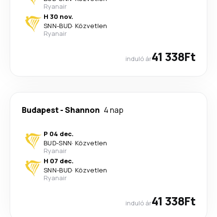
Ryanair
H 30 nov.
SNN
-
BUD
·
Közvetlen
Ryanair
41 338Ft
induló ár
Budapest
-
Shannon
4 nap
P 04 dec.
BUD
-
SNN
·
Közvetlen
Ryanair
H 07 dec.
SNN
-
BUD
·
Közvetlen
Ryanair
41 338Ft
induló ár