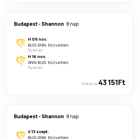
Budapest
-
Shannon
8 nap
H 09 nov.
BUD
-
SNN
·
Közvetlen
Ryanair
H 16 nov.
SNN
-
BUD
·
Közvetlen
Ryanair
43 151Ft
induló ár
Budapest
-
Shannon
8 nap
V 13 szept.
BUD
-
SNN
·
Közvetlen