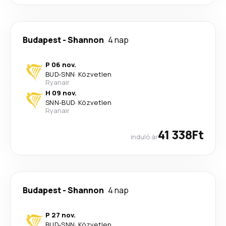
Budapest
-
Shannon
4 nap
P 06 nov.
BUD
-
SNN
·
Közvetlen
Ryanair
H 09 nov.
SNN
-
BUD
·
Közvetlen
Ryanair
41 338Ft
induló ár
Budapest
-
Shannon
4 nap
P 27 nov.
BUD
-
SNN
·
Közvetlen