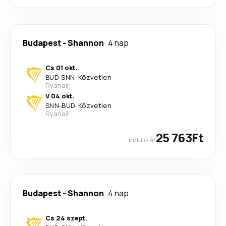
Budapest
-
Shannon
4 nap
Cs 01 okt.
BUD
-
SNN
·
Közvetlen
Ryanair
V 04 okt.
SNN
-
BUD
·
Közvetlen
Ryanair
25 763Ft
induló ár
Budapest
-
Shannon
4 nap
Cs 24 szept.