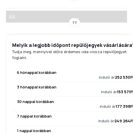
Júl.
??
Melyik a legjobb időpont repülőjegyek vásárlására
Tudja meg, mennyivel előre érdemes oda-vissza repülőjegyet
foglalni.
6 hónappal korábban
induló ár
252 530F
3 hónappal korábban
induló ár
153 571F
30 nappal korábban
induló ár
177 398F
7 nappal korábban
induló ár
249 264F
1 nappal korábban