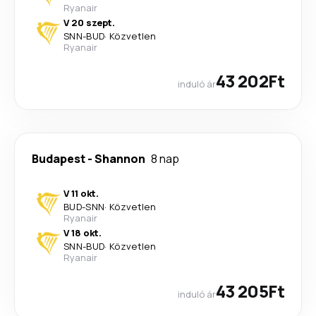
Ryanair
V 20 szept.
SNN
-
BUD
·
Közvetlen
Ryanair
43 202Ft
induló ár
Budapest
-
Shannon
8 nap
V 11 okt.
BUD
-
SNN
·
Közvetlen
Ryanair
V 18 okt.
SNN
-
BUD
·
Közvetlen
Ryanair
43 205Ft
induló ár