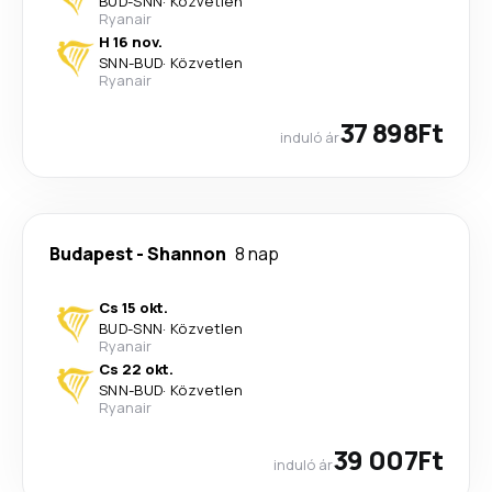
BUD
-
SNN
·
Közvetlen
Ryanair
H 16 nov.
SNN
-
BUD
·
Közvetlen
Ryanair
37 898Ft
induló ár
Budapest
-
Shannon
8 nap
Cs 15 okt.
BUD
-
SNN
·
Közvetlen
Ryanair
Cs 22 okt.
SNN
-
BUD
·
Közvetlen
Ryanair
39 007Ft
induló ár