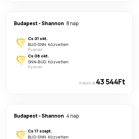
Budapest
-
Shannon
8 nap
Cs 01 okt.
BUD
-
SNN
·
Közvetlen
Ryanair
Cs 08 okt.
SNN
-
BUD
·
Közvetlen
Ryanair
43 544Ft
induló ár
Budapest
-
Shannon
4 nap
Cs 17 szept.
BUD
-
SNN
·
Közvetlen