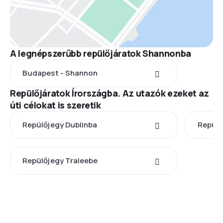
A legnépszerűbb repülőjáratok Shannonba
Budapest - Shannon
Repülőjáratok Írországba. Az utazók ezeket az
úti célokat is szeretik
Repülőjegy Dublinba
Repülő
Repülőjegy Traleebe