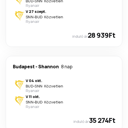
BUD
-
SNN
·
Közvetlen
Ryanair
V 27 szept.
SNN
-
BUD
·
Közvetlen
Ryanair
28 939Ft
induló ár
Budapest
-
Shannon
8 nap
V 04 okt.
BUD
-
SNN
·
Közvetlen
Ryanair
V 11 okt.
SNN
-
BUD
·
Közvetlen
Ryanair
35 274Ft
induló ár