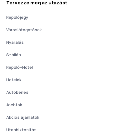
Tervezze meg az utazást
Repülőjegy
Városlátogatások
Nyaralás
Szállás
Repülő+Hotel
Hotelek
Autóbérlés
Jachtok
Akciós ajánlatok
Utasbiztositás