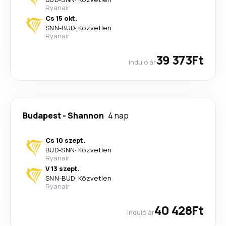
Ryanair
Cs 15 okt.
SNN
-
BUD
·
Közvetlen
Ryanair
39 373Ft
induló ár
Budapest
-
Shannon
4 nap
Cs 10 szept.
BUD
-
SNN
·
Közvetlen
Ryanair
V 13 szept.
SNN
-
BUD
·
Közvetlen
Ryanair
40 428Ft
induló ár