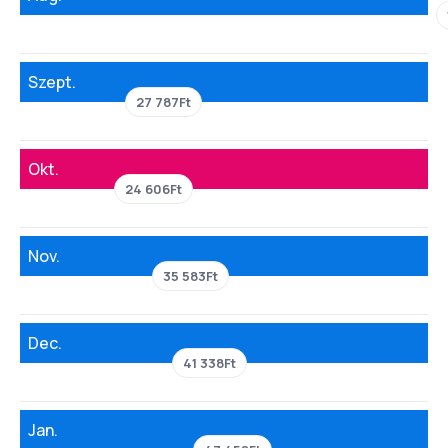
Szept.
27 787Ft
Okt.
24 606Ft
Nov.
35 583Ft
Dec.
41 338Ft
Jan.