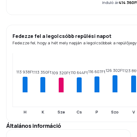
induló ár
414 360F
Fedezze fel a legolcsóbb repülési napot
Fedezze fel, hogy a hét mely napján a legolcsóbbak a repülőjegy
126 302Ft
123 86
116 607Ft
113 938Ft
113 350Ft
110 644Ft
109 320Ft
H
K
Sze
Cs
P
Szo
V
Általános információ