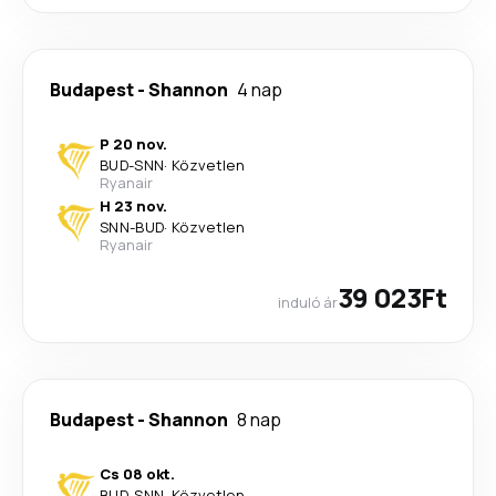
Budapest
-
Shannon
4 nap
P 20 nov.
BUD
-
SNN
·
Közvetlen
Ryanair
H 23 nov.
SNN
-
BUD
·
Közvetlen
Ryanair
39 023Ft
induló ár
Budapest
-
Shannon
8 nap
Cs 08 okt.
BUD
-
SNN
·
Közvetlen