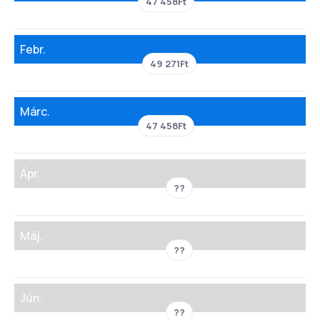
47 458Ft
Febr.
49 271Ft
Márc.
47 458Ft
Ápr.
??
Máj.
??
Jún.
??