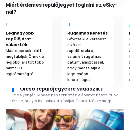
Miért érdemes repülőjegyet foglalni az eSky-
nál?
Legnagyobb
Rugalmas keresés
repülőjárat-
Bővítse ki a keresést
választék
a közeli
Másodpercek alatt
repülőterekre,
megtaláljuk Önnek a
valamint rugalmas
legjobb járatot több
dátumválasztással,
mint 500
hogy megtalálja a
légitársaságtól.
legolcsóbb
lehetőséget.
Olcsó repülőjegyekre vadászik?
Jó helyen jár. Minden nap több száz ajánlatot hasonlítunk
össze, hogy a legjobbakat kínáljuk Önnek. Nézze meg!