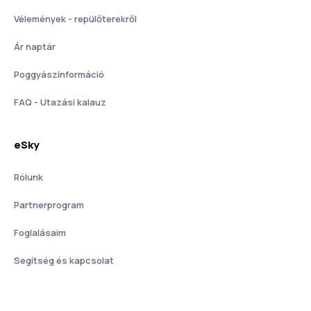
Vélemények - repülőterekről
Ár naptár
Poggyászinformáció
FAQ - Utazási kalauz
eSky
Rólunk
Partnerprogram
Foglalásaim
Segítség és kapcsolat