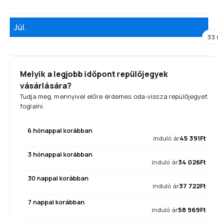
Júl.
33 
Melyik a legjobb időpont repülőjegyek
vásárlására?
Tudja meg, mennyivel előre érdemes oda-vissza repülőjegyet
foglalni.
6 hónappal korábban
induló ár
45 391Ft
3 hónappal korábban
induló ár
34 026Ft
30 nappal korábban
induló ár
37 722Ft
7 nappal korábban
induló ár
58 969Ft