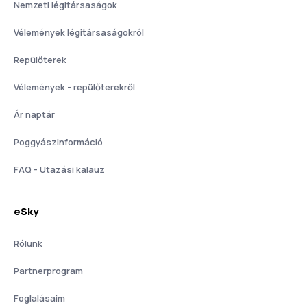
Nemzeti légitársaságok
Vélemények légitársaságokról
Repülőterek
Vélemények - repülőterekről
Ár naptár
Poggyászinformáció
FAQ - Utazási kalauz
eSky
Rólunk
Partnerprogram
Foglalásaim