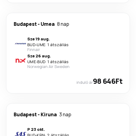
Budapest
-
Umea
8 nap
Sze 19 aug.
BUD
-
UME
·
1 átszállás
Finnair
Sze 26 aug.
UME
-
BUD
·
1 átszállás
Norwegian Air Sweden
98 646Ft
induló ár
Budapest
-
Kiruna
3 nap
P 23 okt.
BUD
-
KRN
·
2 átszállás