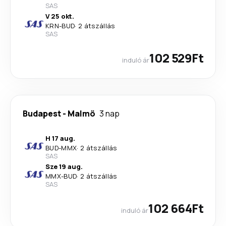
SAS
V 25 okt.
KRN
-
BUD
·
2 átszállás
SAS
102 529Ft
induló ár
Budapest
-
Malmö
3 nap
H 17 aug.
BUD
-
MMX
·
2 átszállás
SAS
Sze 19 aug.
MMX
-
BUD
·
2 átszállás
SAS
102 664Ft
induló ár