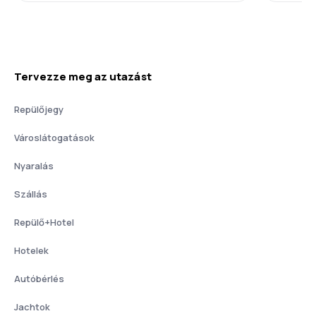
Tervezze meg az utazást
Repülőjegy
Városlátogatások
Nyaralás
Szállás
Repülő+Hotel
Hotelek
Autóbérlés
Jachtok