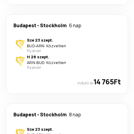
Budapest
-
Stockholm
6 nap
Sze 23 szept.
BUD
-
ARN
·
Közvetlen
Ryanair
H 28 szept.
ARN
-
BUD
·
Közvetlen
Ryanair
14 765Ft
induló ár
Budapest
-
Stockholm
8 nap
Sze 23 szept.