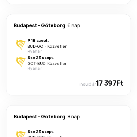
Budapest
-
Göteborg
6 nap
P 18 szept.
BUD
-
GOT
·
Közvetlen
Ryanair
Sze 23 szept.
GOT
-
BUD
·
Közvetlen
Ryanair
17 397Ft
induló ár
Budapest
-
Göteborg
8 nap
Sze 23 szept.