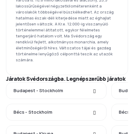
városa is. 10,6 millió lakosával és alacsony, 25,5
lakossűrűségével négyzetkilométerenként a
városlakók többségével büszkélkedhet. Az ország
hatalmas észak-déli kiterjedése miatt az éghajlat
jelentősen változik. A Kr.e. 12.000-ig visszanyúló
történelemmel átitatott, egykor félelmetes
tengerjáró hatalom volt. Ma Svédország egy
rendkívül fejlett, alkotmányos monarchia, amely
életminőségéről híres. Változatos tájai és gazdag
történelme lenyűgöző célponttá teszik az utazók
számára.
Járatok Svédországba. Legnépszerűbb járatok
Budapest - Stockholm
Budape
Bécs - Stockholm
Bécs -
Budapest - Kiruna
Budape