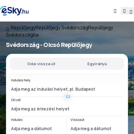
Repülőjegy
Repülőjegy Svédország
Repülőjegy
Svédországba
Svédország - Olcsó Repülőjegy
Oda-vissza út
Egyirányú
Indulási hely
Úti cél
Indulás
Visszaút