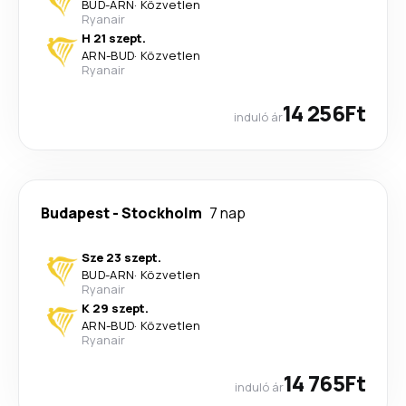
BUD
-
ARN
·
Közvetlen
Ryanair
H 21 szept.
ARN
-
BUD
·
Közvetlen
Ryanair
14 256Ft
induló ár
Budapest
-
Stockholm
7 nap
Sze 23 szept.
BUD
-
ARN
·
Közvetlen
Ryanair
K 29 szept.
ARN
-
BUD
·
Közvetlen
Ryanair
14 765Ft
induló ár