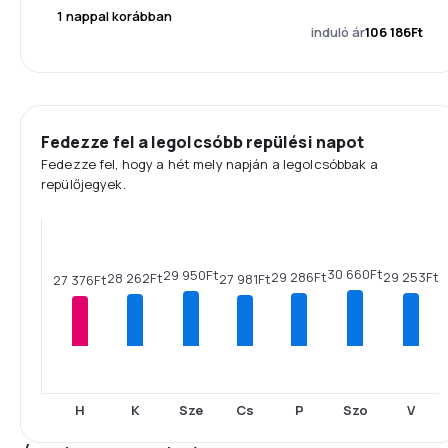
1 nappal korábban
induló ár
106 186Ft
Fedezze fel a legolcsóbb repülési napot
Fedezze fel, hogy a hét mely napján a legolcsóbbak a
repülőjegyek.
30 660Ft
29 950Ft
29 286Ft
29 253Ft
28 262Ft
27 981Ft
27 376Ft
H
K
Sze
Cs
P
Szo
V