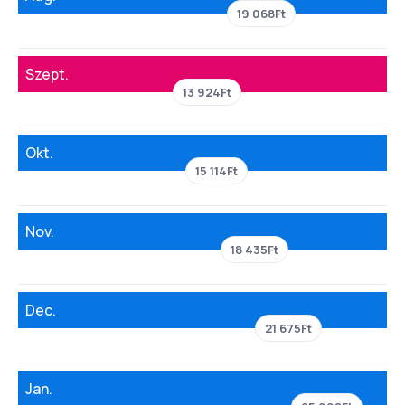
19 068Ft
Szept.
13 924Ft
Okt.
15 114Ft
Nov.
18 435Ft
Dec.
21 675Ft
Jan.