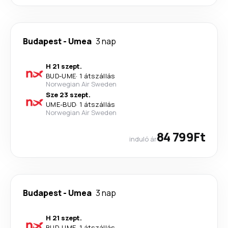
Budapest
-
Umea
3 nap
H 21 szept.
BUD
-
UME
·
1 átszállás
Norwegian Air Sweden
Sze 23 szept.
UME
-
BUD
·
1 átszállás
Norwegian Air Sweden
84 799Ft
induló ár
Budapest
-
Umea
3 nap
H 21 szept.
BUD
-
UME
·
1 átszállás