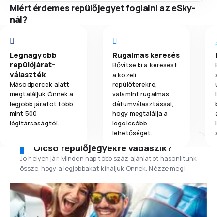
Miért érdemes repülőjegyet foglalni az eSky-
nál?
Legnagyobb
Rugalmas keresés
repülőjárat-
Bővítse ki a keresést
választék
a közeli
Másodpercek alatt
repülőterekre,
megtaláljuk Önnek a
valamint rugalmas
legjobb járatot több
dátumválasztással,
mint 500
hogy megtalálja a
légitársaságtól.
legolcsóbb
lehetőséget.
Olcsó repülőjegyekre vadászik?
Jó helyen jár. Minden nap több száz ajánlatot hasonlítunk
össze, hogy a legjobbakat kínáljuk Önnek. Nézze meg!