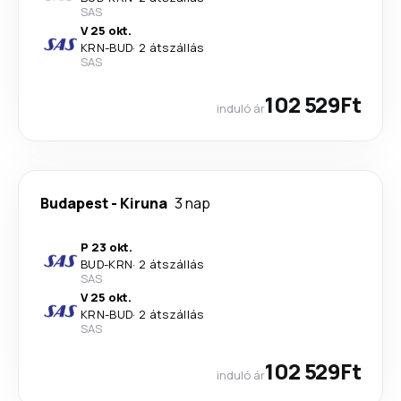
SAS
V 25 okt.
KRN
-
BUD
·
2 átszállás
SAS
102 529Ft
induló ár
Budapest
-
Kiruna
3 nap
P 23 okt.
BUD
-
KRN
·
2 átszállás
SAS
V 25 okt.
KRN
-
BUD
·
2 átszállás
SAS
102 529Ft
induló ár