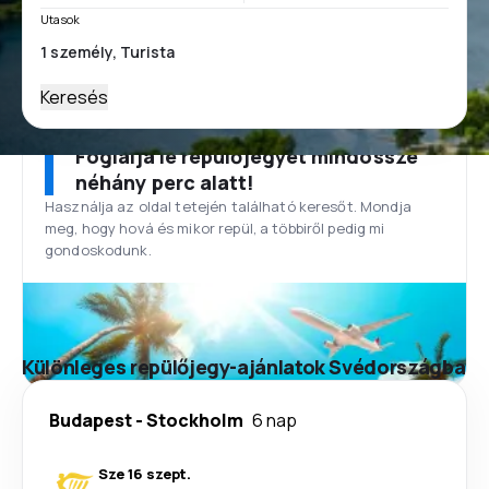
Utasok
Keresés
Foglalja le repülőjegyét mindössze
néhány perc alatt!
Használja az oldal tetején található keresőt. Mondja
meg, hogy hová és mikor repül, a többiről pedig mi
gondoskodunk.
Különleges repülőjegy-ajánlatok Svédországba
Budapest
-
Stockholm
6 nap
Sze 16 szept.