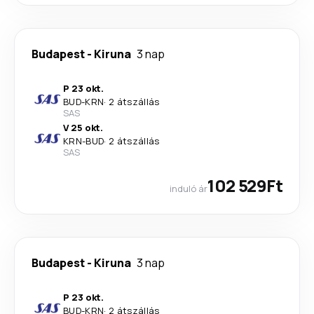
Budapest
-
Kiruna
3 nap
P 23 okt.
BUD
-
KRN
·
2 átszállás
SAS
V 25 okt.
KRN
-
BUD
·
2 átszállás
SAS
102 529Ft
induló ár
Budapest
-
Kiruna
3 nap
P 23 okt.
BUD
-
KRN
·
2 átszállás