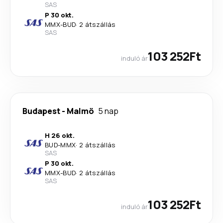
SAS
P 30 okt.
MMX
-
BUD
·
2 átszállás
SAS
103 252Ft
induló ár
Budapest
-
Malmö
5 nap
H 26 okt.
BUD
-
MMX
·
2 átszállás
SAS
P 30 okt.
MMX
-
BUD
·
2 átszállás
SAS
103 252Ft
induló ár