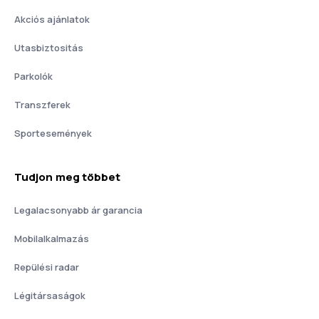
Akciós ajánlatok
Utasbiztositás
Parkolók
Transzferek
Sportesemények
Tudjon meg többet
Legalacsonyabb ár garancia
Mobilalkalmazás
Repülési radar
Légitársaságok