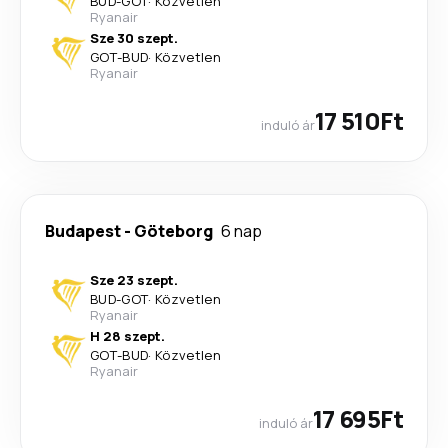
BUD
-
GOT
·
Közvetlen
Ryanair
Sze 30 szept.
GOT
-
BUD
·
Közvetlen
Ryanair
17 510Ft
induló ár
Budapest
-
Göteborg
6 nap
Sze 23 szept.
BUD
-
GOT
·
Közvetlen
Ryanair
H 28 szept.
GOT
-
BUD
·
Közvetlen
Ryanair
17 695Ft
induló ár