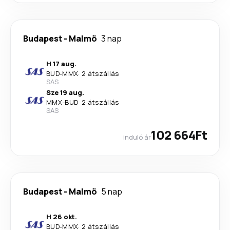
Budapest
-
Malmö
3 nap
H 17 aug.
BUD
-
MMX
·
2 átszállás
SAS
Sze 19 aug.
MMX
-
BUD
·
2 átszállás
SAS
102 664Ft
induló ár
Budapest
-
Malmö
5 nap
H 26 okt.
BUD
-
MMX
·
2 átszállás