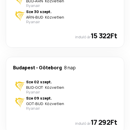
BUD
-
ARN
·
Közvetlen
Ryanair
Sze 30 szept.
ARN
-
BUD
·
Közvetlen
Ryanair
15 322Ft
induló ár
Budapest
-
Göteborg
8 nap
Sze 02 szept.
BUD
-
GOT
·
Közvetlen
Ryanair
Sze 09 szept.
GOT
-
BUD
·
Közvetlen
Ryanair
17 292Ft
induló ár