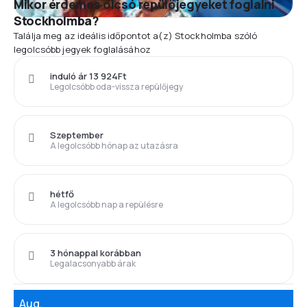
Mikor érdemes olcsó repülőjegyeket foglalni
Stockholmba?
Találja meg az ideális időpontot a(z) Stockholmba szóló
legolcsóbb jegyek foglalásához
induló ár 13 924Ft
Legolcsóbb oda-vissza repülőjegy
Szeptember
A legolcsóbb hónap az utazásra
hétfő
A legolcsóbb nap a repülésre
3 hónappal korábban
Legalacsonyabb árak
Aug.