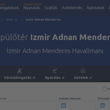
otel
Repülő+Hotel
átogatások
Nyaralás
Szállás
Autóbérlés
Ajánlatok
Izmir
Izmir Adnan Menderes
pülőtér
Izmir Adnan Mende
İzmir Adnan Menderes Havalimanı
Városlátogatás
Nyaralás
Hotelek
H
i cél
Indulás dátuma
Visszaú