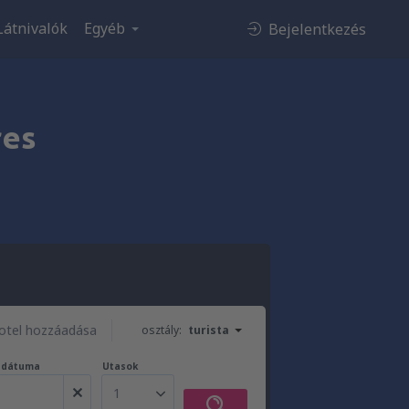
Látnivalók
Egyéb
Bejelentkezés
res
otel hozzáadása
osztály:
turista
t dátuma
Utasok
1