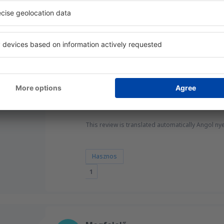
This review is translated automatically Angol nye
Hasznos
Jobb megoldás, mint Isztambul
jednoczone
3
Részletek
usztus 2023
This review is translated automatically Angol nye
Hasznos
1