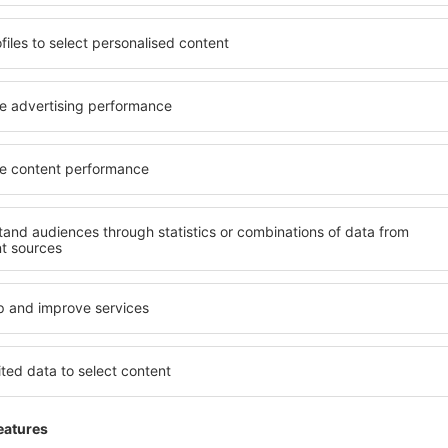
Nagyon nehéz változás
1
Részletek
024
nincs információ a repülőtéren, hová menje
utolsó pillanatban megváltozott
This review is translated automatically Lengyel n
Hasznos
1
W
Hosszú várakozás a repülőtéren 07
rytania,
3.8
Részletek
Nagyon rossz tapasztalat a SunExpress Air