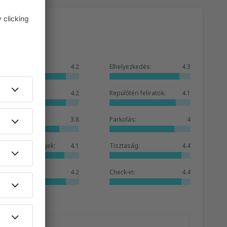
Összesen:
4.2
Elhelyezkedés:
4.3
Váróterem:
4.2
Repülőtéri feliratok:
4.1
Boltok:
3.8
Parkolás:
4
Szálláslehetőségek:
4.1
Tisztaság:
4.4
Szolgáltatások:
4.2
Check-in:
4.4