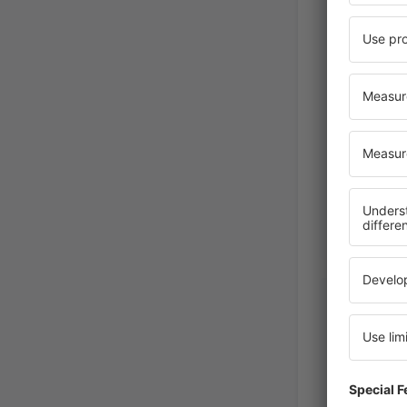
Polska,
November 2
Edward 
Wielka B
Június 2024