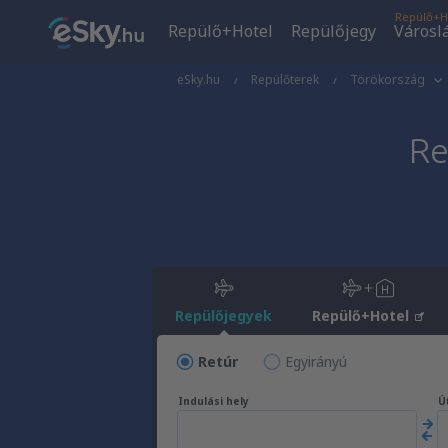
Repülő+H
Repülő+Hotel
Repülőjegy
Városl
eSky.hu
Repülőterek
Törökország
Re
Repülőjegyek
Repülő+Hotel
Retúr
Egyirányú
Indulási hely
Út