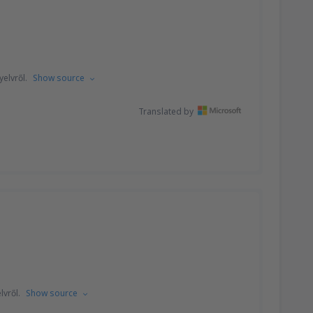
yelvről.
Show source
Translated by
lvről.
Show source