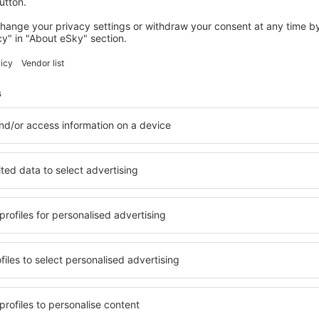
lemény
nan Menderes
r
4.2
elhasználók értékelése