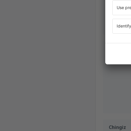
Julie
Stany Z
Ameryki,
Aug
Chingiz