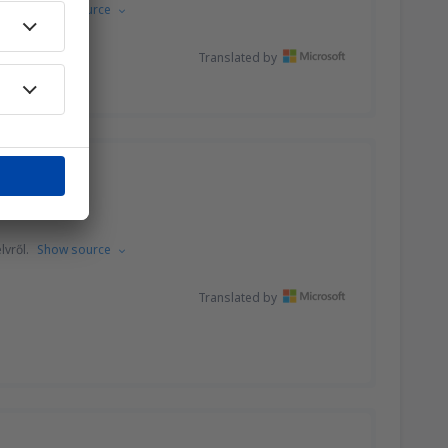
lvről.
Show source
Translated by
lvről.
Show source
Translated by