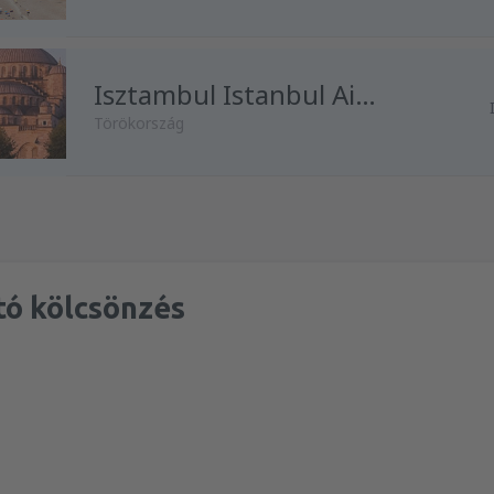
honnan:
Budapest, Liszt Fere
Isztambul Istanbul Airport
Törökország
honnan:
Budapest, Liszt Fere
honnan:
Budapest, Liszt Fere
tó kölcsönzés
honnan:
Budapest, Liszt Fere
honnan:
Bécs, Schwechat
(VIE