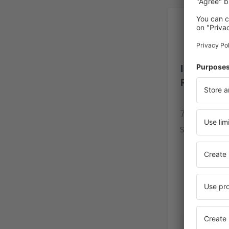
Vé
Izmir Ad
Repülőté
78 valós f
szerint.
Zuzanna