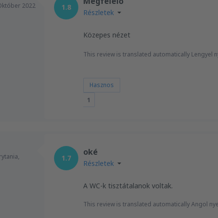
Megfelelő
Október 2022
1.8
Részletek
Közepes nézet
This review is translated automatically Lengyel n
Hasznos
1
oké
rytania,
1.7
Részletek
A WC-k tisztátalanok voltak.
This review is translated automatically Angol nye