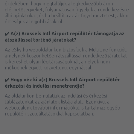
érdekében, hogy megtaláljuk a legkedvezőbb áron
elérhető jegyeket, folyamatosan figyeljük a rendelkezésre
álló ajánlatokat, és ha beállítja az ár figyelmeztetést, akkor
értesítjük a legjobb árakról.
✔️ A(z) Brussels Intl Airport repülőtér támogatja az
átszállással történő járatokat?
Az eSky.hu weboldalunkon biztosítjuk a MultiLine funkciót,
amelynek köszönhetően átszállással rendelkező járatokat
is kereshet olyan légitársaságoknál, amelyek nem
működnek együtt közvetlenül egymással.
✔️ Hogy néz ki a(z) Brussels Intl Airport repülőtér
érkezési és indulási menetrendje?
Az oldalunkon bemutatjuk az indulási és érkezési
táblázatunkat az ajánlatok listája alatt. Ezenkívül a
weboldalunk további információkat is tartalmaz egyéb
repülőtéri szolgáltatásokkal kapcsolatban.