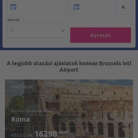
Utasok
1
Keresés
A legjobb utazási ajánlatok honnan Brussels Intl
Airport
OLASZORSZÁG
honnan: Budapest (BUD)
Róma
16298
HUF
INDULÓ ÁR