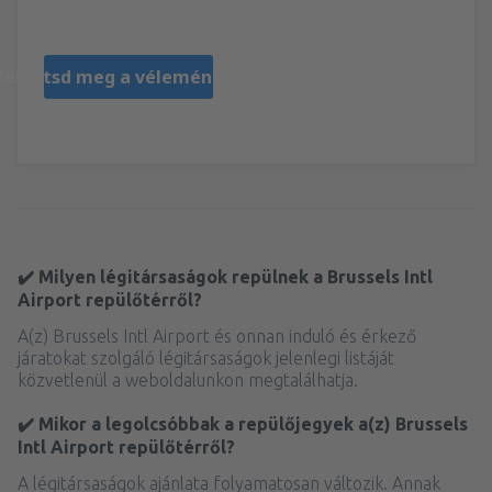
Polonia,
Szeptember 2025
Tekintsd meg a véleményeket
✔️ Milyen légitársaságok repülnek a Brussels Intl
Airport repülőtérről?
A(z) Brussels Intl Airport és onnan induló és érkező
járatokat szolgáló légitársaságok jelenlegi listáját
közvetlenül a weboldalunkon megtalálhatja.
✔️ Mikor a legolcsóbbak a repülőjegyek a(z) Brussels
Intl Airport repülőtérről?
A légitársaságok ajánlata folyamatosan változik. Annak