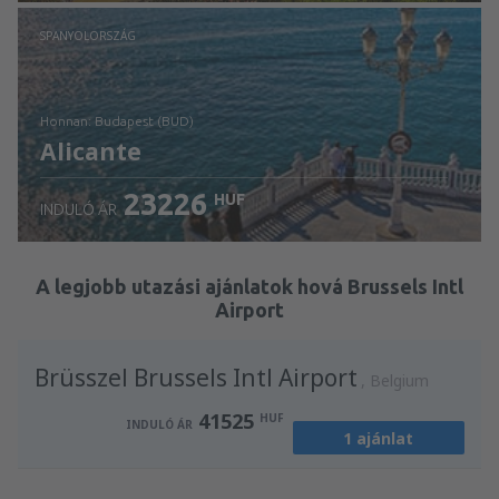
Ellenőrizze a részleteket
SPANYOLORSZÁG
honnan: Budapest (BUD)
Alicante
23226
HUF
INDULÓ ÁR
Ellenőrizze a részleteket
A legjobb utazási ajánlatok hová Brussels Intl
Airport
Brüsszel Brussels Intl Airport
Belgium
41525
HUF
INDULÓ ÁR
1 ajánlat