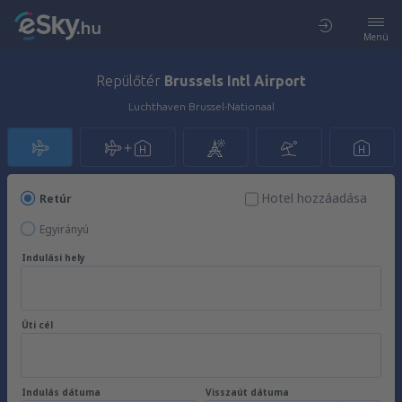
Menü
Repülőtér
Brussels Intl Airport
Luchthaven Brussel-Nationaal
Hotel hozzáadása
Retúr
Egyirányú
Indulási hely
Úti cél
Indulás dátuma
Visszaút dátuma