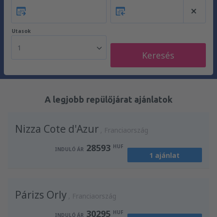
Utasok
1
Keresés
A legjobb repülőjárat ajánlatok
Nizza Cote d'Azur
Franciaország
28593
HUF
INDULÓ ÁR
1 ajánlat
Párizs Orly
Franciaország
30295
HUF
INDULÓ ÁR