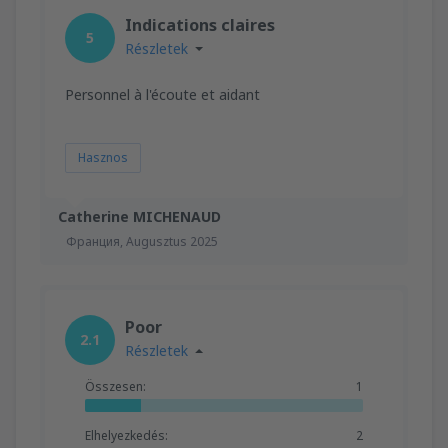
Indications claires
5
Részletek
Personnel à l'écoute et aidant
Hasznos
Catherine MICHENAUD
Франция,
Augusztus 2025
Poor
2.1
Részletek
Összesen:
1
Elhelyezkedés:
2