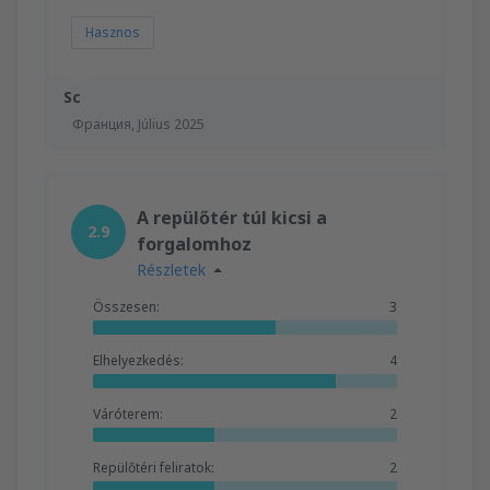
Hasznos
Sc
Франция,
Július 2025
A repülőtér túl kicsi a
2.9
forgalomhoz
Részletek
Összesen:
3
Elhelyezkedés:
4
Váróterem:
2
Repülőtéri feliratok:
2