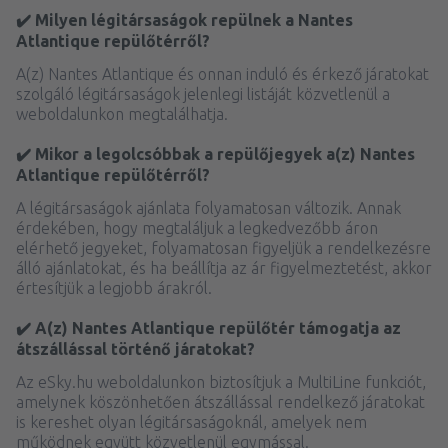
✔️ Milyen légitársaságok repülnek a Nantes
Atlantique repülőtérről?
A(z) Nantes Atlantique és onnan induló és érkező járatokat
szolgáló légitársaságok jelenlegi listáját közvetlenül a
weboldalunkon megtalálhatja.
✔️ Mikor a legolcsóbbak a repülőjegyek a(z) Nantes
Atlantique repülőtérről?
A légitársaságok ajánlata folyamatosan változik. Annak
érdekében, hogy megtaláljuk a legkedvezőbb áron
elérhető jegyeket, folyamatosan figyeljük a rendelkezésre
álló ajánlatokat, és ha beállítja az ár figyelmeztetést, akkor
értesítjük a legjobb árakról.
✔️ A(z) Nantes Atlantique repülőtér támogatja az
átszállással történő járatokat?
Az eSky.hu weboldalunkon biztosítjuk a MultiLine funkciót,
amelynek köszönhetően átszállással rendelkező járatokat
is kereshet olyan légitársaságoknál, amelyek nem
működnek együtt közvetlenül egymással.