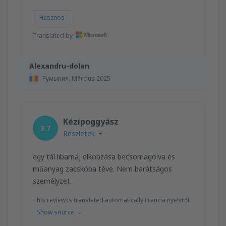
Hasznos
Translated by
Alexandru-dolan
Румыния,
Március 2025
Kézipoggyász
3.7
Részletek
egy tál libamáj elkobzása becsomagolva és
műanyag zacskóba téve. Nem barátságos
személyzet.
This review is translated automatically Francia nyelvről.
Show source