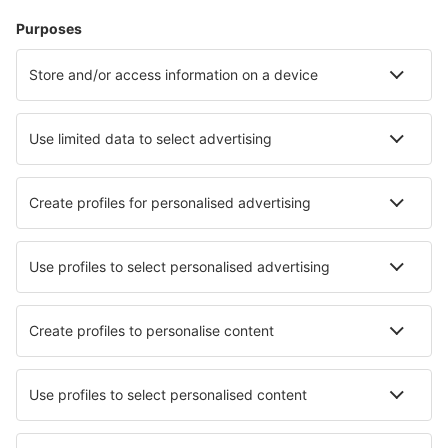
Grenoble Isere (GNB)
Rochelle Ile de Re (LRH)
Lorient Lann-Bihoue (LRT)
Lannion Cote de Granit (LAI)
Hawr Octeville (LEH)
Le Puy-Loudes Airport (LPY)
Lille Lesquin (LIL)
Lyon
Marseille Provence (MRS)
Metz-Nancy-Lorraine (ETZ)
Annecy Meythet (NCY)