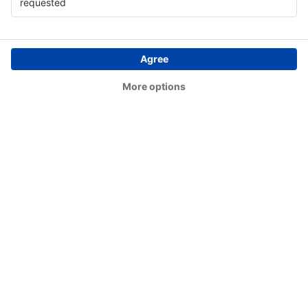
Rodez Marcillac (RDZ)
Lyon
Saint-Etienne Andrezieux-Boutheon (EBU)
Calvi Sainte-Catherine (CLY)
Rennes St. Jacques (RNS)
Tarbes Lourdes Pyrenees (LDE)
Toulon Hyeres (TLN)
Toulouse Blagnac (TLS)
Tours Val de Loire (TUF)
Rouen Vallee de Seine (URO)
Vannes Airport (VNE)