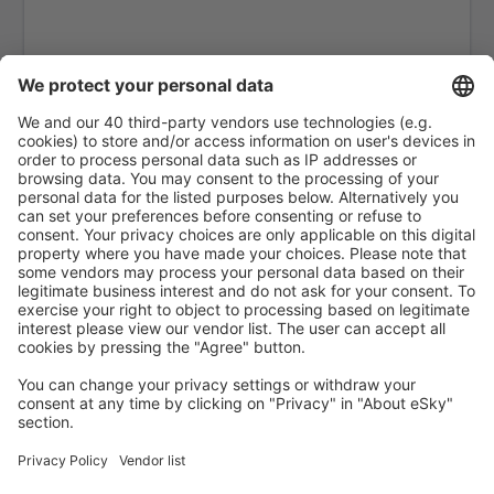
Clermont-Ferrand Auvergne (CFE)
Nice Cote d'Azur (NCE)
Deauville-Saint Gatien Airport (DOL)
Deols (CHR)
Dijon-Bourgogne Airport (DIJ)
Dinard Pleurtuit Saint-Malo (DNR)
Dole Jura Airport (DLE)
Strasburg Airport (SXB)
Epinal Mirecourt Airport (EPL)
EuroAirport Mulhouse (MLH)
Figari South Corsica (FSC)