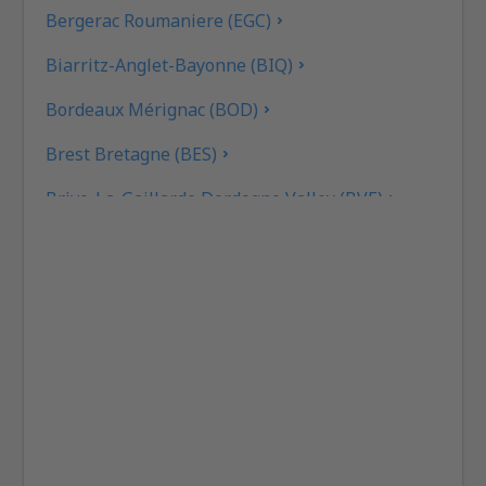
Bergerac Roumaniere (EGC)
Biarritz-Anglet-Bayonne (BIQ)
Bordeaux Mérignac (BOD)
Brest Bretagne (BES)
Brive-La-Gaillarde Dordogne Valley (BVE)
Caen (CFR)
Beziers Cap d'Agde (BZR)
Carcassonne Airport (CCF)
Castres–Mazamet Airport (DCM)
Chambery-Savoie (CMF)
Párizs