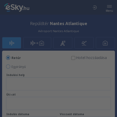
Menü
Repülőtér
Nantes Atlantique
Aéroport Nantes Atlantique
Hotel hozzáadása
Retúr
Egyirányú
Indulási hely
Úti cél
Indulás dátuma
Visszaút dátuma