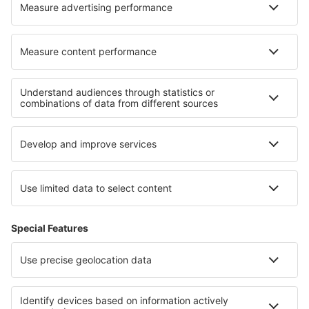
Saint-Nazaire Montoir Airport (SNR)
Montpellier Mediterranee (MPL)
Nantes Atlantique (NTE)
Nimes Airport (FNI)
Párizs
Ouessant Airport (OUI)
Pau Pyrenees (PUF)
Perigueux-Bassillac Airport (PGX)
Perpignan Rivesaltes (PGF)
Poitiers-Biard Airport (PIS)
Quimper Cornouaille (UIP)