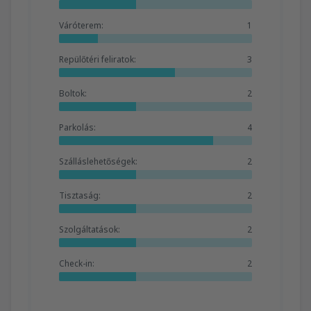
Váróterem:
1
Repülőtéri feliratok:
3
Boltok:
2
Parkolás:
4
Szálláslehetőségek:
2
Tisztaság:
2
Szolgáltatások:
2
Check-in:
2