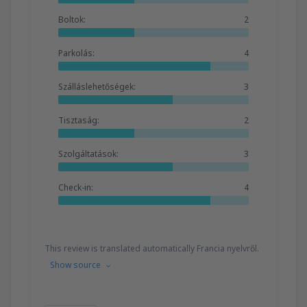
Boltok:
2
Parkolás:
4
Szálláslehetőségek:
3
Tisztaság:
2
Szolgáltatások:
3
Check-in:
4
This review is translated automatically Francia nyelvről.
Show source