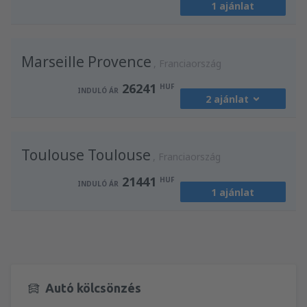
1 ajánlat
Marseille Provence
Franciaország
26241
HUF
INDULÓ ÁR
2 ajánlat
honnan:
Budapest, Liszt Ferenc
(BUD)
Toulouse Toulouse
26241
Franciaország
INDULÓ ÁR
HUF
21441
HUF
INDULÓ ÁR
1 ajánlat
honnan:
Budapest, Liszt Ferenc
(BUD)
26241
INDULÓ ÁR
HUF
Autó kölcsönzés