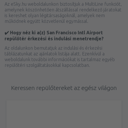
Az eSky.hu weboldalunkon biztosítjuk a MultiLine funkciót,
amelynek köszönhetően átszállással rendelkező járatokat
is kereshet olyan légitársaságoknál, amelyek nem
működnek együtt közvetlenül egymással.
✔️ Hogy néz ki a(z) San Francisco Intl Airport
repülőtér érkezési és indulási menetrendje?
Az oldalunkon bemutatjuk az indulási és érkezési
táblázatunkat az ajánlatok listája alatt. Ezenkívül a
weboldalunk további információkat is tartalmaz egyéb
repülőtéri szolgáltatásokkal kapcsolatban.
Keressen repülőtereket az egész világon