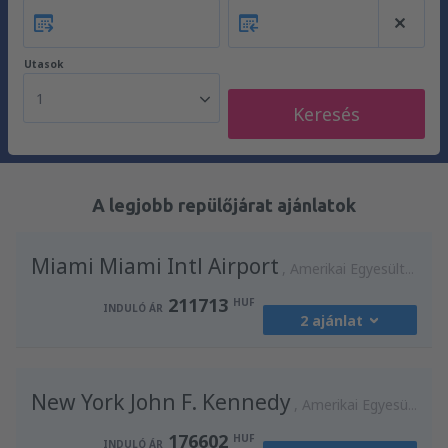
Utasok
1
Keresés
A legjobb repülőjárat ajánlatok
Miami Miami Intl Airport
Amerikai Egyesült Államok
211713
HUF
INDULÓ ÁR
2 ajánlat
honnan:
Budapest, Liszt Ferenc
(BUD)
New York John F. Kennedy
211713
Amerikai Egyesült Államok
INDULÓ ÁR
HUF
176602
HUF
INDULÓ ÁR