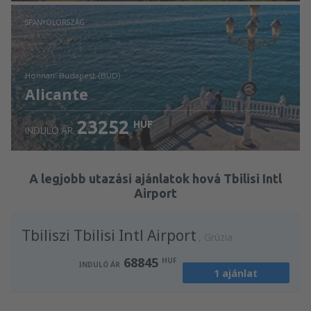
Ellenőrizze a részleteket
SPANYOLORSZÁG
honnan: Budapest (BUD)
Alicante
23252
HUF
INDULÓ ÁR
Ellenőrizze a részleteket
A legjobb utazási ajánlatok hová Tbilisi Intl
Airport
Tbiliszi Tbilisi Intl Airport
Grúzia
68845
HUF
INDULÓ ÁR
1 ajánlat