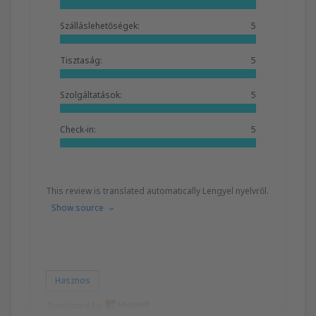
Szálláslehetőségek:
5
Tisztaság:
5
Szolgáltatások:
5
Check-in:
5
This review is translated automatically Lengyel nyelvről.
Show source
Hasznos
Translated by