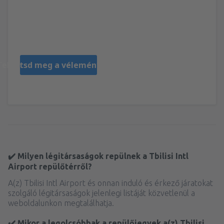
Ludmila
Pologne,
Augusztus 2019
Tekintsd meg a véleményeket
✔️ Milyen légitársaságok repülnek a Tbilisi Intl
Airport repülőtérről?
A(z) Tbilisi Intl Airport és onnan induló és érkező járatokat
szolgáló légitársaságok jelenlegi listáját közvetlenül a
weboldalunkon megtalálhatja.
✔️ Mikor a legolcsóbbak a repülőjegyek a(z) Tbilisi