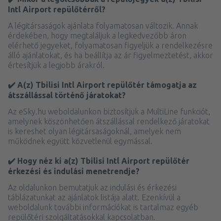
Intl Airport repülőtérről?
A légitársaságok ajánlata folyamatosan változik. Annak
érdekében, hogy megtaláljuk a legkedvezőbb áron
elérhető jegyeket, folyamatosan figyeljük a rendelkezésre
álló ajánlatokat, és ha beállítja az ár figyelmeztetést, akkor
értesítjük a legjobb árakról.
✔️ A(z) Tbilisi Intl Airport repülőtér támogatja az
átszállással történő járatokat?
Az eSky.hu weboldalunkon biztosítjuk a MultiLine funkciót,
amelynek köszönhetően átszállással rendelkező járatokat
is kereshet olyan légitársaságoknál, amelyek nem
működnek együtt közvetlenül egymással.
✔️ Hogy néz ki a(z) Tbilisi Intl Airport repülőtér
érkezési és indulási menetrendje?
Az oldalunkon bemutatjuk az indulási és érkezési
táblázatunkat az ajánlatok listája alatt. Ezenkívül a
weboldalunk további információkat is tartalmaz egyéb
repülőtéri szolgáltatásokkal kapcsolatban.