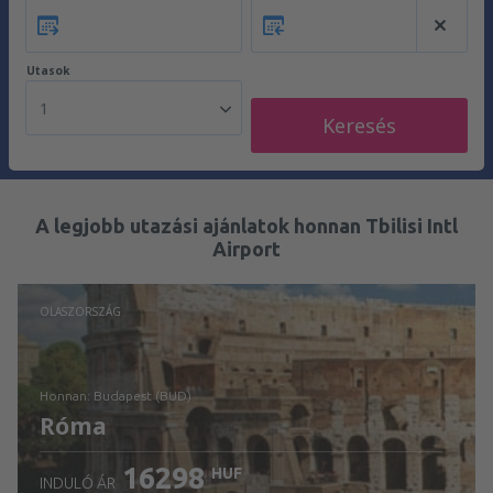
Utasok
1
Keresés
A legjobb utazási ajánlatok honnan Tbilisi Intl
Airport
OLASZORSZÁG
honnan: Budapest (BUD)
Róma
16298
HUF
INDULÓ ÁR