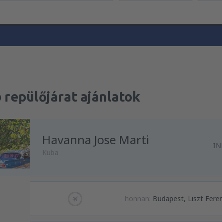
 repülőjárat ajánlatok
Havanna Jose Marti
IN
Kuba
honnan:
Budapest, Liszt Fere