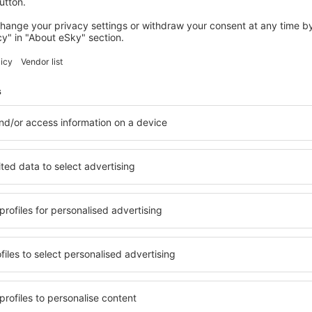
 Juan Gualberto
pülőtér
3.2
lhasználók értékelése
Jó
,
3.2
Részletek
Összesen:
3
Váróterem:
Boltok:
3
Tisztaság: