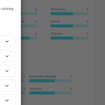
Összesen:
3
Váróterem:
3
Repülőtéri feliratok:
3
Boltok:
3
Tisztaság:
4
Check-in:
3
3
Repülőtéri feliratok:
3
4
Check-in:
3