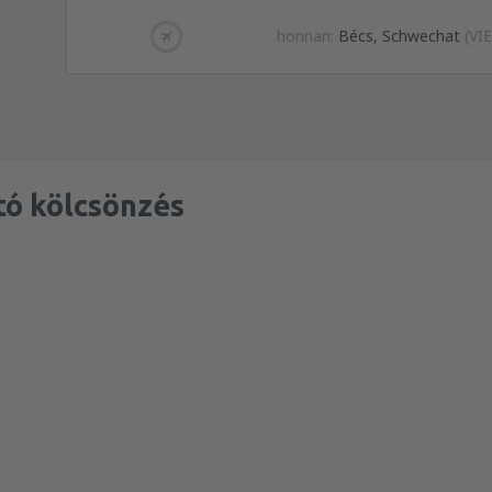
honnan:
Bécs, Schwechat
(VIE
tó kölcsönzés