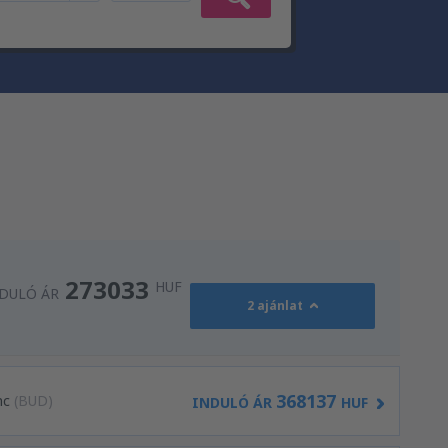
273033
HUF
DULÓ ÁR
2 ajánlat
368137
nc
(BUD)
INDULÓ ÁR
HUF