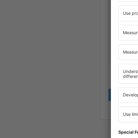
Alexis
Peru,
Ok