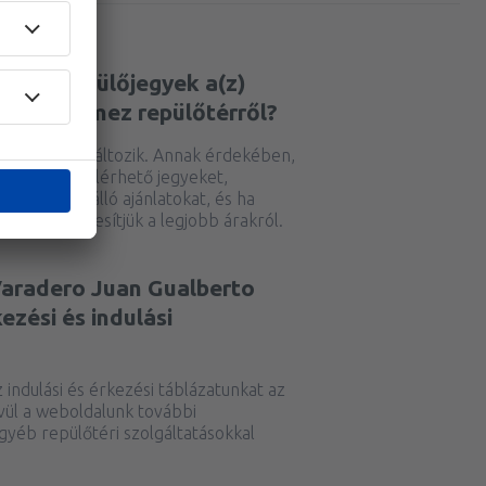
bak a repülőjegyek a(z)
berto Gomez repülőtérről?
olyamatosan változik. Annak érdekében,
ezőbb áron elérhető jegyeket,
delkezésre álló ajánlatokat, és ha
st, akkor értesítjük a legjobb árakról.
 Varadero Juan Gualberto
zési és indulási
indulási és érkezési táblázatunkat az
kívül a weboldalunk további
gyéb repülőtéri szolgáltatásokkal