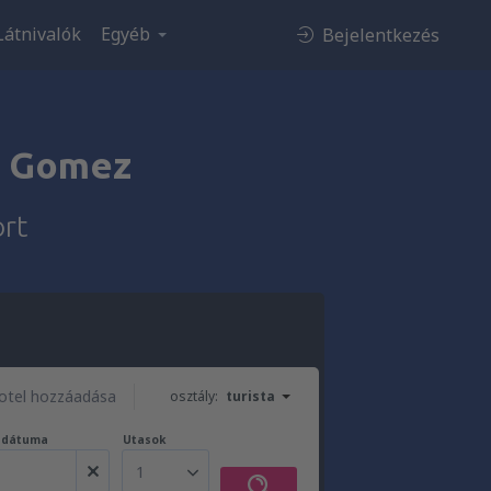
Látnivalók
Egyéb
Bejelentkezés
o Gomez
rt
otel hozzáadása
osztály:
turista
t dátuma
Utasok
1