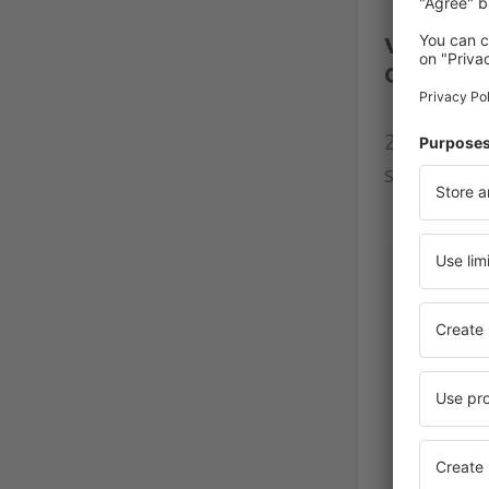
Varadero
Gomez Re
2 valós fe
szerint.
Jozsef
Hungary
Február 2020