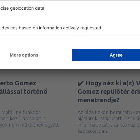
pülnek a Varadero
✔️ Mikor a legolcsób
őtérről?
Varadero Juan Gual
s onnan induló és érkező
A légitársaságok ajánlata f
gi listáját közvetlenül a
hogy megtaláljuk a legkedv
folyamatosan figyeljük a ren
beállítja az ár figyelmezteté
berto Gomez
✔️ Hogy néz ki a(z)
állással történő
Gomez repülőtér érke
menetrendje?
MultiLine funkciót,
Az oldalunkon bemutatjuk az 
ndelkező járatokat is
ajánlatok listája alatt. Ezen
elyek nem működnek együtt
információkat is tartalmaz e
kapcsolatban.