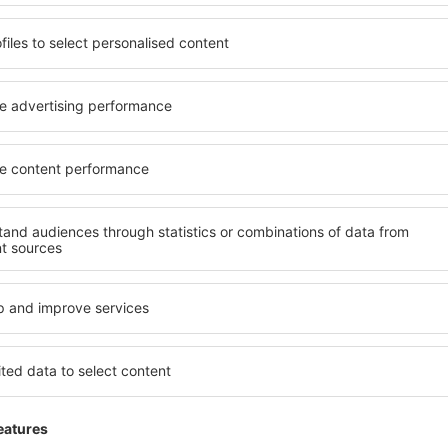
Hasznos
Jó
tóber 2018
3
Részletek
Hasznos
Tekintsd meg a vélemén