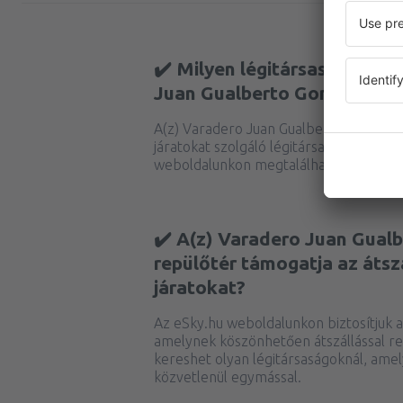
✔️ Milyen légitársaságok re
Juan Gualberto Gomez repül
A(z) Varadero Juan Gualberto Gomez é
járatokat szolgáló légitársaságok jelenle
weboldalunkon megtalálhatja.
✔️ A(z) Varadero Juan Gual
repülőtér támogatja az átsz
járatokat?
Az eSky.hu weboldalunkon biztosítjuk a 
amelynek köszönhetően átszállással re
kereshet olyan légitársaságoknál, am
közvetlenül egymással.