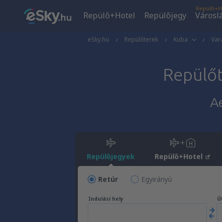
Repülő+H
Repülő+Hotel
Repülőjegy
Városl
eSky.hu
Repülőterek
Kuba
Var
Repülő
A
Repülőjegyek
Repülő+Hotel
Retúr
Egyirányú
Indulási hely
Út