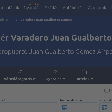
otel
Repülő+Hotel
átogatások
Nyaralás
Szállás
Autóbérlés
Ajánlatok
adero
Varadero Juan Gualberto Gomez
tér
Varadero Juan Gualbert
eropuerto Juan Gualberto Gómez Airpo
Városlátogatás
Nyaralás
Hotelek
H
i cél
Indulás dátuma
Visszaú