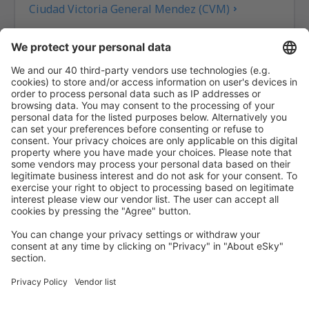
Ciudad Victoria General Mendez (CVM)
Mazatlan General Rafael Buelna (MZT)
Chihuahua General Roberto Fierro Villalobos
(CUU)
Durango Genral Guadelupe Victoria (DGO)
Guerrero Negro Airport (GUB)
Veracruz General Heriberto Jara (VER)
Puebla Hermanos Serdan (PBC)
Huatulco Intl Airport (HUX)
Hermosillo General Ignacio L. Pesqueira (HMO)
Campeche Alberto Acuna Ongay (CPE)