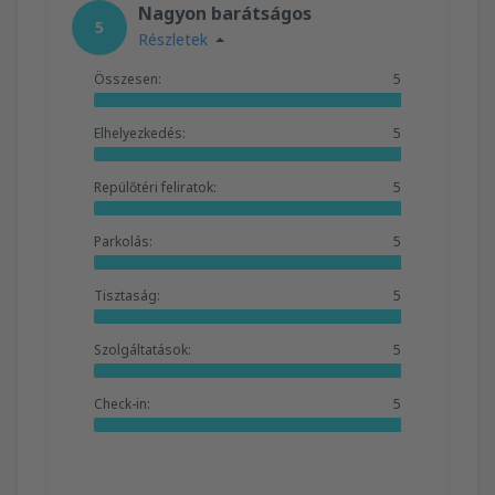
Nagyon barátságos
5
Részletek
Összesen:
5
Elhelyezkedés:
5
Repülőtéri feliratok:
5
Parkolás:
5
Tisztaság:
5
Szolgáltatások:
5
Check-in:
5