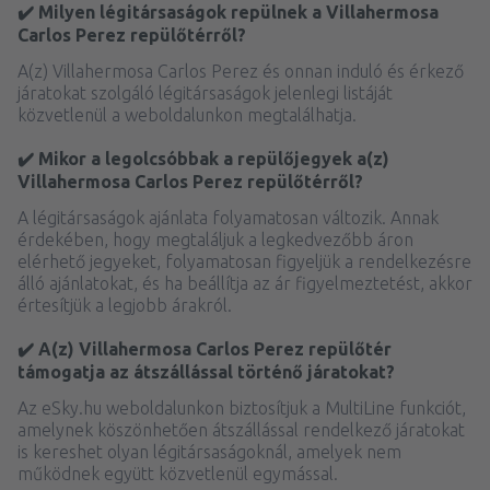
✔️ Milyen légitársaságok repülnek a Villahermosa
Carlos Perez repülőtérről?
A(z) Villahermosa Carlos Perez és onnan induló és érkező
járatokat szolgáló légitársaságok jelenlegi listáját
közvetlenül a weboldalunkon megtalálhatja.
✔️ Mikor a legolcsóbbak a repülőjegyek a(z)
Villahermosa Carlos Perez repülőtérről?
A légitársaságok ajánlata folyamatosan változik. Annak
érdekében, hogy megtaláljuk a legkedvezőbb áron
elérhető jegyeket, folyamatosan figyeljük a rendelkezésre
álló ajánlatokat, és ha beállítja az ár figyelmeztetést, akkor
értesítjük a legjobb árakról.
✔️ A(z) Villahermosa Carlos Perez repülőtér
támogatja az átszállással történő járatokat?
Az eSky.hu weboldalunkon biztosítjuk a MultiLine funkciót,
amelynek köszönhetően átszállással rendelkező járatokat
is kereshet olyan légitársaságoknál, amelyek nem
működnek együtt közvetlenül egymással.