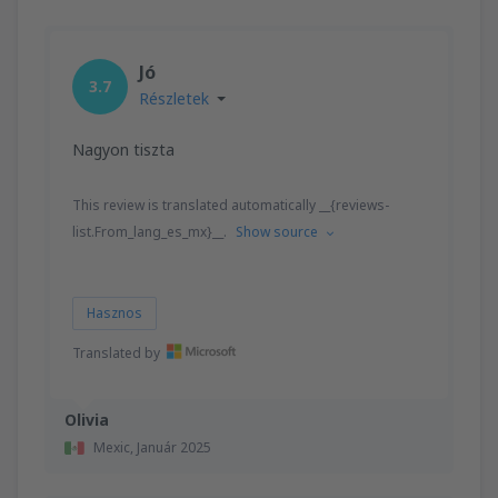
Jó
3.7
Részletek
Nagyon tiszta
This review is translated automatically __{reviews-
list.From_lang_es_mx}__.
Show source
Hasznos
Translated by
Olivia
Mexic,
Január 2025