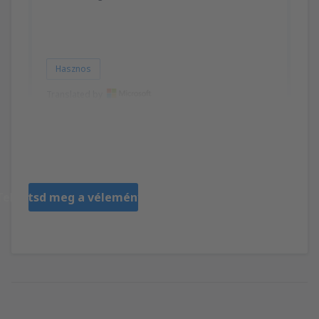
Hasznos
Translated by
IRIS DEL ROCIO
Mexic,
Április 2023
Tekintsd meg a véleményeket