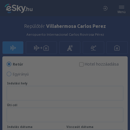
Menü
Repülőtér
Villahermosa Carlos Perez
Aeropuerto Internacional Carlos Rovirosa Pérez
Hotel hozzáadása
Retúr
Egyirányú
Indulási hely
Úti cél
Indulás dátuma
Visszaút dátuma