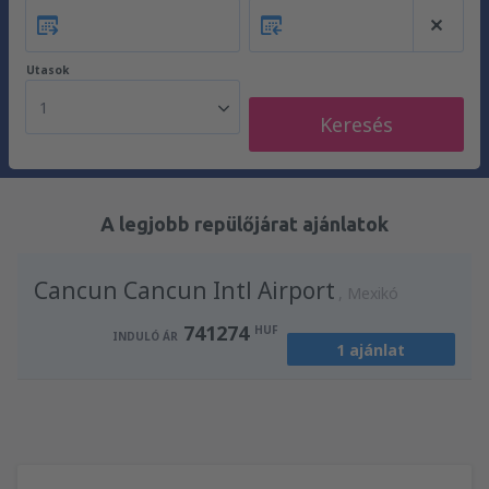
Utasok
1
Keresés
A legjobb repülőjárat ajánlatok
Cancun Cancun Intl Airport
Mexikó
741274
HUF
INDULÓ ÁR
1 ajánlat