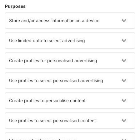
Zihuatanejo Ixtapa (ZIH)
Ixtepec Airport (IZT)
Guaymas Jose Maria Yanez (GYM)
Acapulco Juan N. Álvarez (ACA)
Zacatecas General Leobardo C. Ruiz (ZCL)
Aguascalientes Jesus Teran Peredo (AGU)
Puerto Vallarta Licenciado Gustavo Diaz Ordaz
(PVR)
Loreto Intl Airport (LTO)
San Jose del Cabo Los Cabos (SJD)
Merida Manuel C. Rejon (MID)
La Paz Manuel Marquez de Leon (LAP)