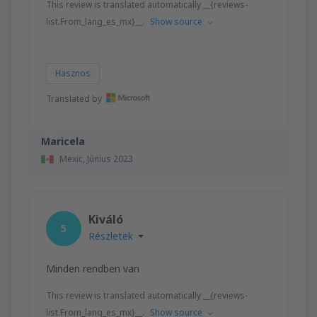
This review is translated automatically __{reviews-
list.From_lang_es_mx}__.
Show source
Hasznos
Translated by
Maricela
Mexic,
Június 2023
Kiváló
5
Részletek
Minden rendben van
This review is translated automatically __{reviews-
list.From_lang_es_mx}__.
Show source