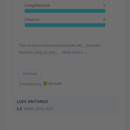
Szolgáltatások:
5
Check-in:
5
This review is translated automatically __{reviews-
list.From_lang_es_mx}__.
Show source
Hasznos
Translated by
LUIS ANTONIO
Mexic,
Július 2023