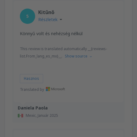
Kitűnő
5
Részletek
Könnyű volt és nehézség nélkül
This review is translated automatically __{reviews-
list.From_lang_es_mx}__.
Show source
Hasznos
Translated by
Daniela Paola
Mexic,
Január 2025