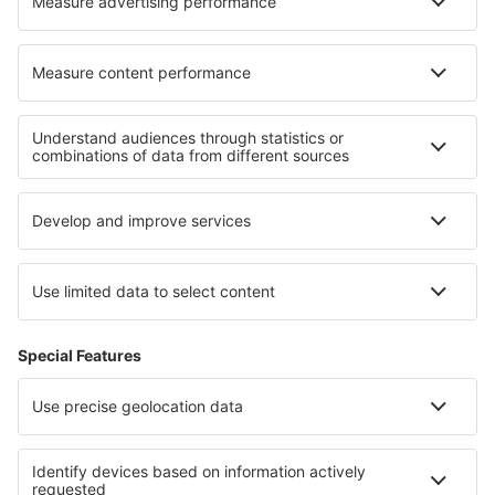
Matamoros Airport (MAM)
Mexicali Rodolfo Sanchez Taboada (MXL)
Guadalajara Don Miguel Hidalgo y Costilla (GDL)
Minatitlan Airport (MTT)
Monclova Venustiano Carranza (LOV)
Morelia Francisco Mujica (MLM)
Nuevo Laredo Quetzalcoatl (NLD)
Palenque International Airport (PQM)
Piedras Negras Intl Airport (PDS)
Saltillo Plan de Guadalupe (SLW)
Manzanillo Playa de Oro (ZLO)