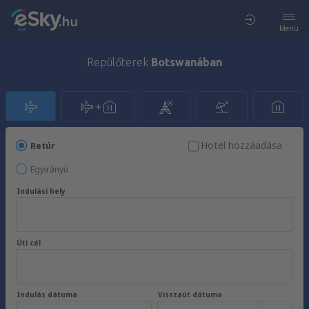
Menü
Repülőterek
Botswanában
Hotel hozzáadása
Retúr
Egyirányú
Indulási hely
Úti cél
Indulás dátuma
Visszaút dátuma