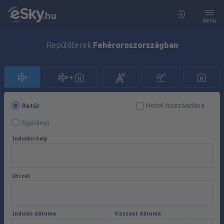
Menü
Repülőterek
Fehéroroszországban
Hotel hozzáadása
Retúr
Egyirányú
Indulási hely
Úti cél
Indulás dátuma
Visszaút dátuma