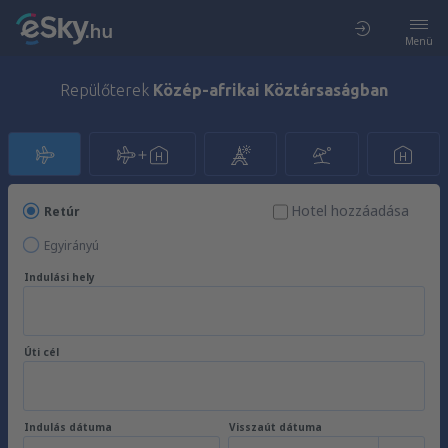
Menü
Repülőterek
Közép-afrikai Köztársaságban
Hotel hozzáadása
Retúr
Egyirányú
Indulási hely
Úti cél
Indulás dátuma
Visszaút dátuma