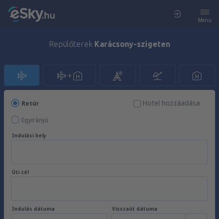
Menü
Repülőterek
Karácsony-szigeten
Hotel hozzáadása
Retúr
Egyirányú
Indulási hely
Úti cél
Indulás dátuma
Visszaút dátuma