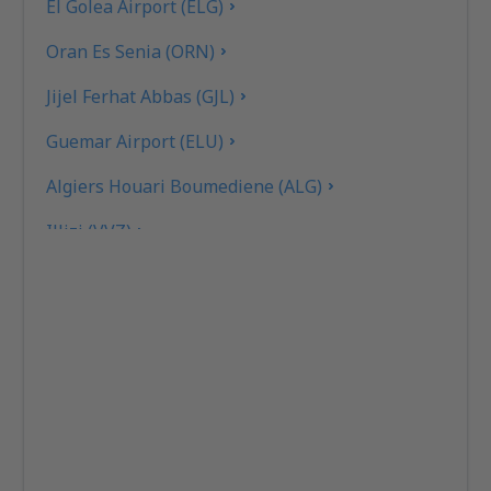
El Golea Airport (ELG)
Oran Es Senia (ORN)
Jijel Ferhat Abbas (GJL)
Guemar Airport (ELU)
Algiers Houari Boumediene (ALG)
Illizi (VVZ)
In Amenas Zarzaitine (IAM)
In Guezzam Airport (INF)
In Salah Airport (INZ)
Laghouat L'Mekrareg (LOO)
Constantine Mohamed Boudiaf (CZL)