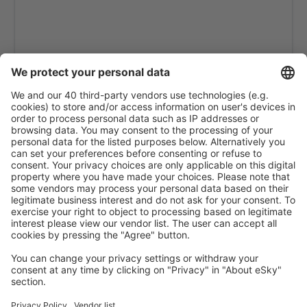
Batna Mostepha Ben Boulaid (BLJ)
Ghardaia Noumerate (GHA)
Hassi Messaoud Oued Irara–Krim Belkacem
(HME)
Annaba Rabah Bitat (AAE)
Bejaia Soummam (BJA)
Tbessa (TEE)
Timimoun (TMX)
Tindouf Airport (TIN)
Tiska Djanet Airport (DJG)
Adrar Touat-Cheikh Sidi Mohamed Belkebir (AZR)