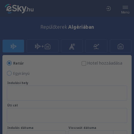
Menü
Repülőterek
Algériában
Hotel hozzáadása
Retúr
Egyirányú
Indulási hely
Úti cél
Indulás dátuma
Visszaút dátuma