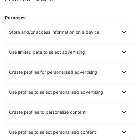
Touggourt (TGR)
Tlemcen Zenata – Messali El Hadj (TLM)