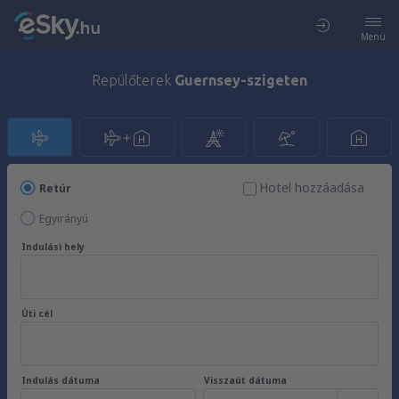
Menü
Repülőterek
Guernsey-szigeten
Hotel hozzáadása
Retúr
Egyirányú
Indulási hely
Úti cél
Indulás dátuma
Visszaút dátuma