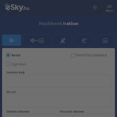
Menü
Repülőterek
Irakban
Hotel hozzáadása
Retúr
Egyirányú
Indulási hely
Úti cél
Indulás dátuma
Visszaút dátuma