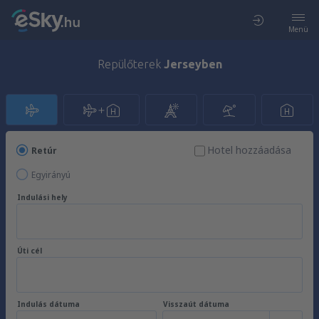
Menü
Repülőterek
Jerseyben
Hotel hozzáadása
Retúr
Egyirányú
Indulási hely
Úti cél
Indulás dátuma
Visszaút dátuma