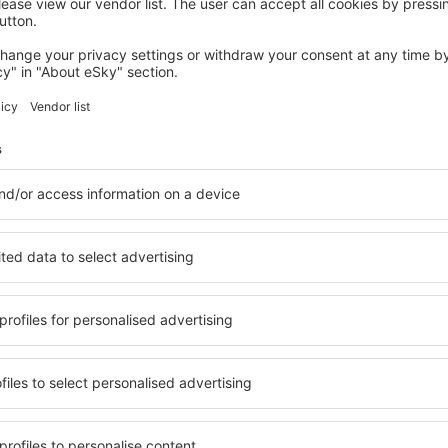
Takarítson meg időt és p
Foglaljon Repülő+Hotel 
az eSky.hu-n!
Nézze meg
evélre feliratkozók többet 
kevesebbért
k, városlátogatás, nyaralás – kapjon egyedi utazás
mindenki más előtt.