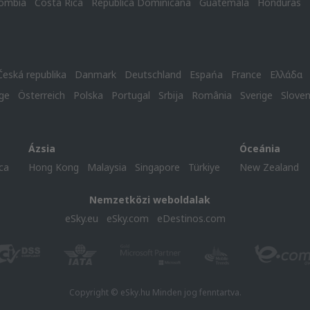
ombia
Costa Rica
República Dominicana
Guatemala
Honduras
Česká republika
Danmark
Deutschland
Espańa
France
Ελλάδα
ge
Österreich
Polska
Portugal
Srbija
România
Sverige
Slove
Ázsia
Óceánia
ca
Hong Kong
Malaysia
Singapore
Türkiye
New Zealand
Nemzetközi weboldalak
eSky.eu
eSky.com
eDestinos.com
Copyright © eSky.hu Minden jog fenntartva.