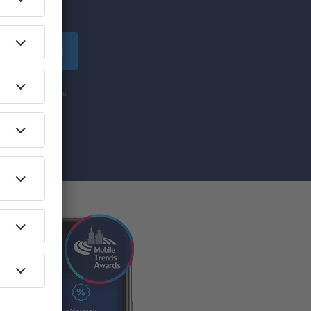
!
tkozzon fel
y az eSky.pl S.A.
sával
 Katowicében​