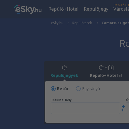
Repülő+H
Repülő+Hotel
Repülőjegy
Városl
eSky.hu
Repülőterek
Comore-szige
R
Repülőjegyek
Repülő+Hotel
Retúr
Egyirányú
Indulási hely
Út