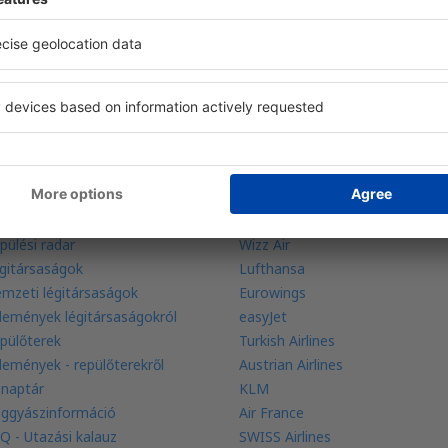
 ajánlatok a kezénél
foglalása egy helyen
udjon meg többet
Légitársaságok
galacsonyabb ár garancia
Ryanair
pülési radar
Wizz Air
gitársaságok
Lufthansa
mzeti légitársaságok
Eurowings
lemények légitársaságokról
easyJet
pülőterek
Turkish Airlines
lemények - repülőterekről
Austrian Airlines
 naptár
KLM
ggyászinformáció
Air France
Q - Utazási kalauz
SWISS Airlines