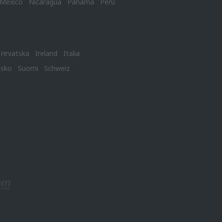
México
Nicaragua
Panamá
Perú
Hrvatska
Ireland
Italia
nsko
Suomi
Schweiz