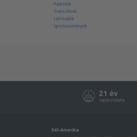
Parkolók
Transzferek
Látnivalók
Sportesemények
21 év
tapasztalata
Dél-Amerika