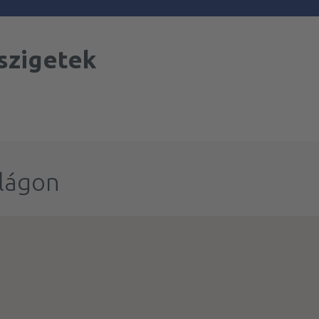
szigetek
ilágon