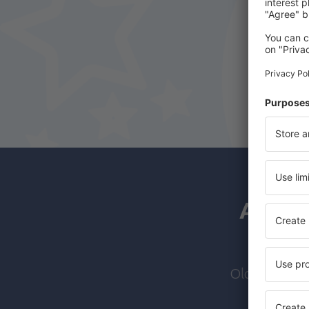
A hírl
Olcsó járato