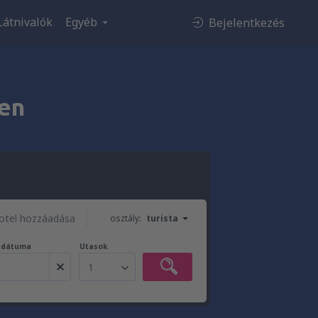
Látnivalók
Egyéb
Bejelentkezés
en
otel hozzáadása
osztály:
turista
t dátuma
Utasok
1