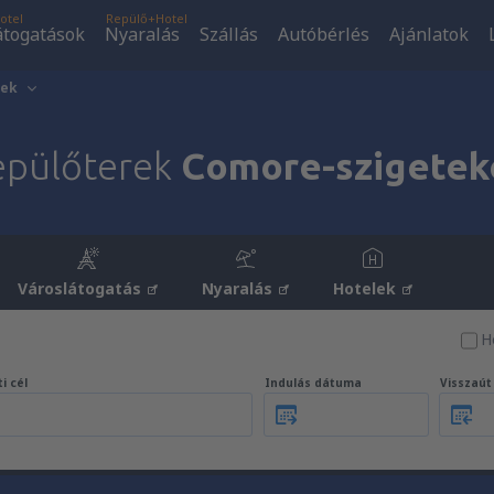
otel
Repülő+Hotel
átogatások
Nyaralás
Szállás
Autóbérlés
Ajánlatok
tek
epülőterek
Comore-szigetek
Városlátogatás
Nyaralás
Hotelek
H
i cél
Indulás dátuma
Visszaú