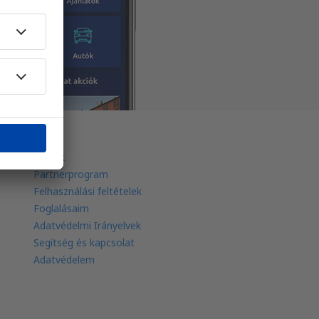
eSky
Rólunk
Partnerprogram
Felhasználási feltételek
Foglalásaim
Adatvédelmi Irányelvek
Segítség és kapcsolat
Adatvédelem