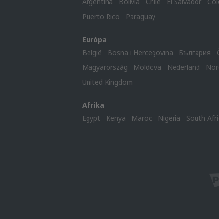
Argentina
Bolivia
Chile
El Salvador
Col
Puerto Rico
Paraguay
Európa
België
Bosna i Hercegovina
България
Magyarország
Moldova
Nederland
Nor
United Kingdom
Afrika
Egypt
Kenya
Maroc
Nigeria
South Afri