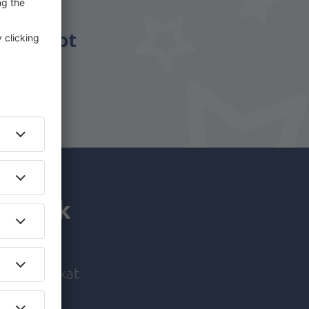
énzt.
csomagot
utaznak
i ajánlatokat