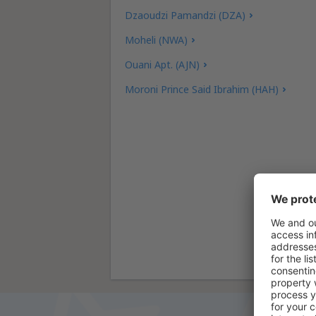
Dzaoudzi Pamandzi (DZA)
Moheli (NWA)
Ouani Apt. (AJN)
Moroni Prince Said Ibrahim (HAH)