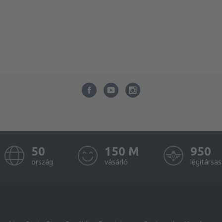
50
150 M
950
ország
vásárló
légitársa