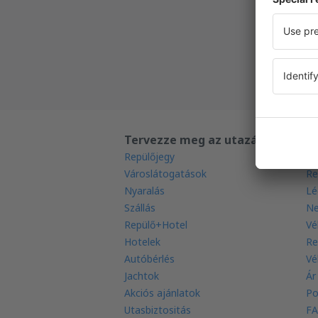
Új napi
Minden 
Tervezze meg az utazást
T
Repülőjegy
Le
Városlátogatások
Re
Nyaralás
Lé
Szállás
Ne
Repülő+Hotel
Vé
Hotelek
Re
Autóbérlés
Vé
Jachtok
Ár
Akciós ajánlatok
Po
Utasbiztositás
FA