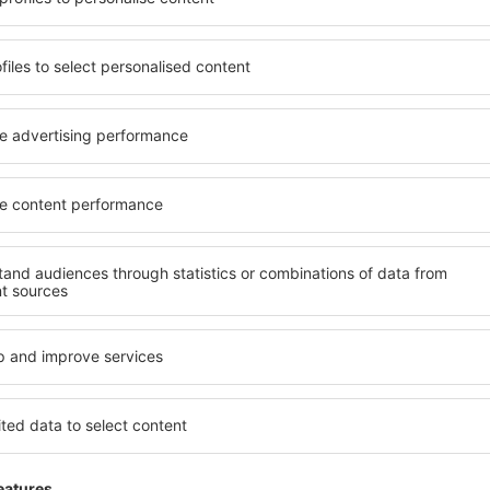
Csak a legjobbakat küldjük, az utazók becsszavára
Ira
kedvezőbb árakat kapni bizonyos utazásokra,
és hozzájárulok ahhoz, hog
formációkat küldjön az általam megadott e-mail-címre.
zet megjelölésével, az email cím megadásával és az „Iratkozzon fel” kiválasztá
 Ön hozzájárulását adja személyes adatainak eSky.pl S.A., regisztrált irodája
e le az alkalmazásunkat
vezze meg az útjait
lmesen
bb értékelésű alkalmazás az utazási kategóriában