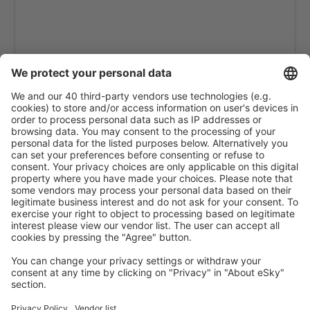
Sittwe Apt. (AKY)
Tachilek Airport (THL)
Thandwe (SNW)
Yangon Airport (RGN)