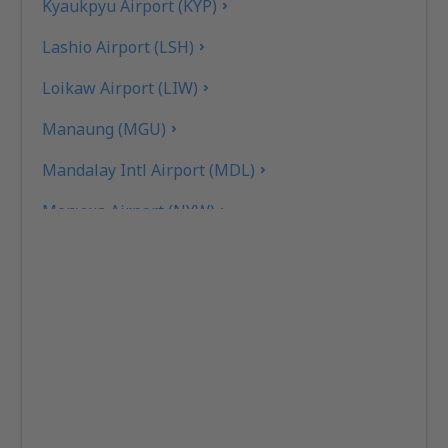
Kyaukpyu Airport (KYP)
Lashio Airport (LSH)
Loikaw Airport (LIW)
Manaung (MGU)
Mandalay Intl Airport (MDL)
Monywa Airport (NYW)
Myeik Airport (MGZ)
Myitkyina (MYT)
Naypyidaw Airport (NYT)
Nyaung U Airport (NYU)
Putao Airport (PBU)