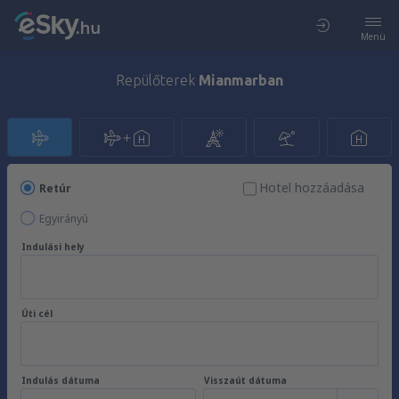
Menü
Repülőterek
Mianmarban
Hotel hozzáadása
Retúr
Egyirányú
Indulási hely
Úti cél
Indulás dátuma
Visszaút dátuma