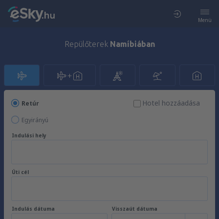
Menü
Repülőterek
Namíbiában
Hotel hozzáadása
Retúr
Egyirányú
Indulási hely
Úti cél
Indulás dátuma
Visszaút dátuma