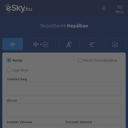
Menü
Repülőterek
Nepálban
Hotel hozzáadása
Retúr
Egyirányú
Indulási hely
Úti cél
Indulás dátuma
Visszaút dátuma