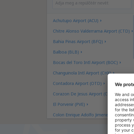
Achutupo Airport (ACU)
Chitre Alonso Valderrama Airport (CTD)
Bahia Pinas Airport (BFQ)
Balboa (BLB)
Bocas del Toro Intl Airport (BOC)
Changuinola Intl Airport (CHX)
Contadora Airport (OTD)
Corazon De Jesus Airport (CZJ)
El Porvenir (PVE)
Colon Enrique Adolfo Jimenez (ONX)
David Enrique Malek (DAV)