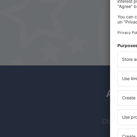
Garachine Airport (GHE)
Jaque Airport (JQE)
Panama város
Mulatupo (MPP)
Pedasí Airport (PDM)
Playon Chico Airport (PYC)
Puerto Obaldia Airport (PUE)
Sambu Airport (SAX)
San José Airport (SIC)
A hírl
Rio Hato Scarlett Martinez Intl (RIH)
Panama város
Ustupu-Ogobsucum (OGM)
Olcsó járato