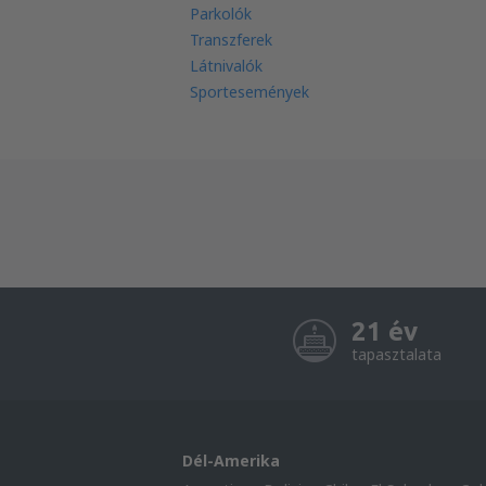
Parkolók
Transzferek
Látnivalók
Sportesemények
21 év
tapasztalata
Dél-Amerika