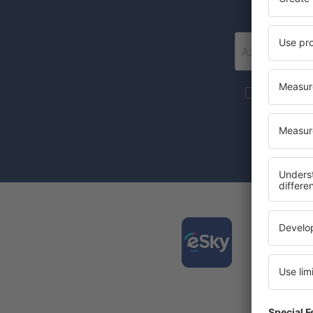
Szeretnék 
marketingin
A jelölőnégy
(egységesen)
Tölts
és ter
kénye
A legjo