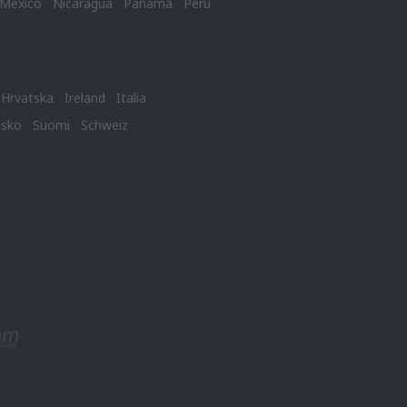
México
Nicaragua
Panamá
Perú
Hrvatska
Ireland
Italia
nsko
Suomi
Schweiz