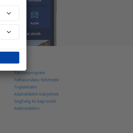
eSky
Rólunk
Partnerprogram
Felhasználási feltételek
Foglalásaim
Adatvédelmi Irányelvek
Segítség és kapcsolat
Adatvédelem