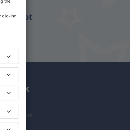
énzt.
csomagot
utaznak
i ajánlatokat