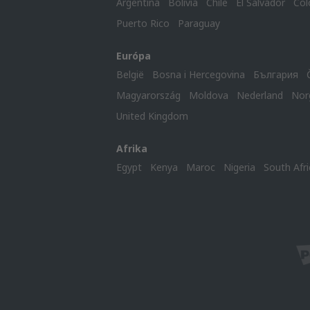
Argentina
Bolivia
Chile
El Salvador
Col
Puerto Rico
Paraguay
Európa
België
Bosna i Hercegovina
България
Magyarország
Moldova
Nederland
Nor
United Kingdom
Afrika
Egypt
Kenya
Maroc
Nigeria
South Afri