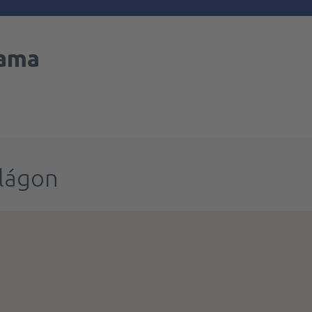
ama
ilágon