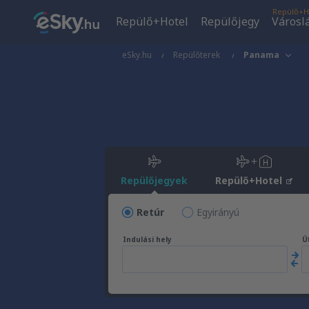
Repülő+H
Repülő+Hotel
Repülőjegy
Városl
eSky.hu
Repülőterek
Panama
Repülőjegyek
Repülő+Hotel
Retúr
Egyirányú
Indulási hely
Út