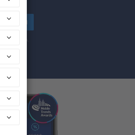
!
tkozzon fel
y az eSky.pl S.A.
sával
 Katowicében​