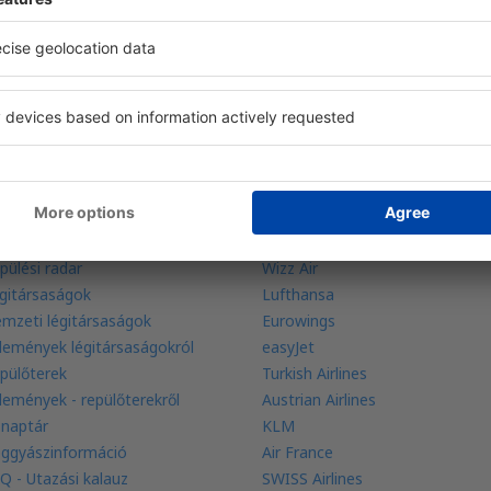
 ajánlatok a kezénél
foglalása egy helyen
udjon meg többet
Légitársaságok
galacsonyabb ár garancia
Ryanair
pülési radar
Wizz Air
gitársaságok
Lufthansa
mzeti légitársaságok
Eurowings
lemények légitársaságokról
easyJet
pülőterek
Turkish Airlines
lemények - repülőterekről
Austrian Airlines
 naptár
KLM
ggyászinformáció
Air France
Q - Utazási kalauz
SWISS Airlines