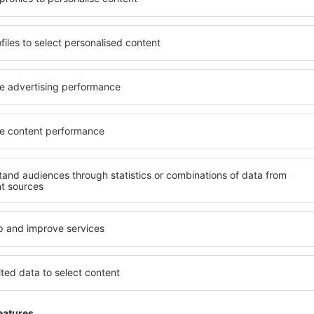
Csak a legjobbakat küldjük, az utazók becsszavára
Ira
kedvezőbb árakat kapni bizonyos utazásokra,
és hozzájárulok ahhoz, hog
formációkat küldjön az általam megadott e-mail-címre.
zet megjelölésével, az email cím megadásával és az „Iratkozzon fel” kiválasztá
 Ön hozzájárulását adja személyes adatainak eSky.pl S.A., regisztrált irodája
e le az alkalmazásunkat
vezze meg az útjait
lmesen
bb értékelésű alkalmazás az utazási kategóriában