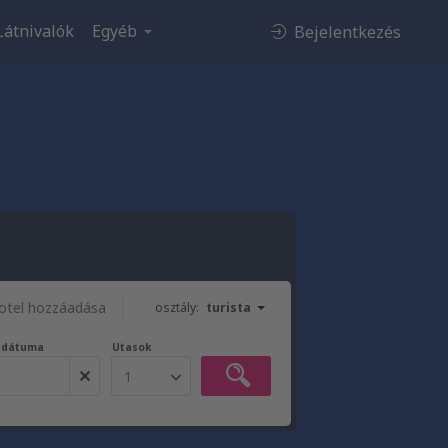
Látnivalók
Egyéb
Bejelentkezés
otel hozzáadása
osztály:
turista
t dátuma
Utasok
1