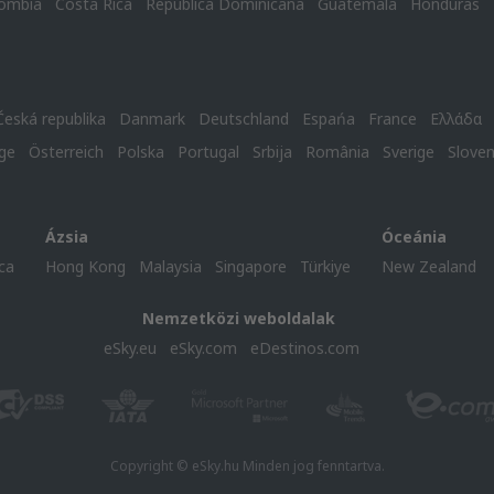
ombia
Costa Rica
República Dominicana
Guatemala
Honduras
Česká republika
Danmark
Deutschland
Espańa
France
Ελλάδα
ge
Österreich
Polska
Portugal
Srbija
România
Sverige
Slove
Ázsia
Óceánia
ca
Hong Kong
Malaysia
Singapore
Türkiye
New Zealand
Nemzetközi weboldalak
eSky.eu
eSky.com
eDestinos.com
Copyright © eSky.hu Minden jog fenntartva.