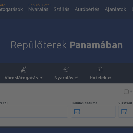
otel
Repülő+Hotel
átogatások
Nyaralás
Szállás
Autóbérlés
Ajánlatok
Repülőterek
Panamában
Városlátogatás
Nyaralás
Hotelek
H
i cél
Indulás dátuma
Visszaú