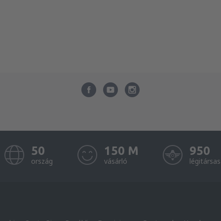
50
150 M
950
ország
vásárló
légitársa