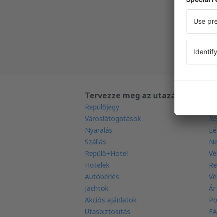
Új napi
Minden 
Tervezze meg az utazást
T
Repülőjegy
Le
Városlátogatások
Re
Nyaralás
Lé
Szállás
Ne
Repülő+Hotel
Vé
Hotelek
Re
Autóbérlés
Vé
Jachtok
Ár
Akciós ajánlatok
Po
Utasbiztositás
FA