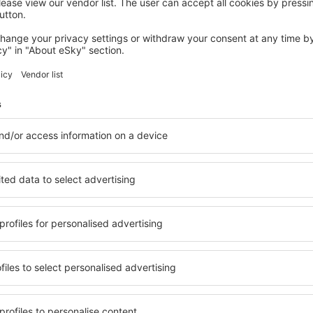
Takarítson meg időt és p
Foglaljon Repülő+Hotel 
az eSky.hu-n!
Nézze meg
evélre feliratkozók többet 
kevesebbért
k, városlátogatás, nyaralás – kapjon egyedi utazás
mindenki más előtt.