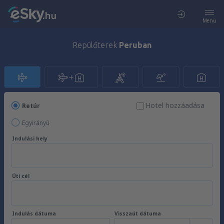
Menü
Repülőterek
Peruban
Hotel hozzáadása
Retúr
Egyirányú
Indulási hely
Úti cél
Indulás dátuma
Visszaút dátuma