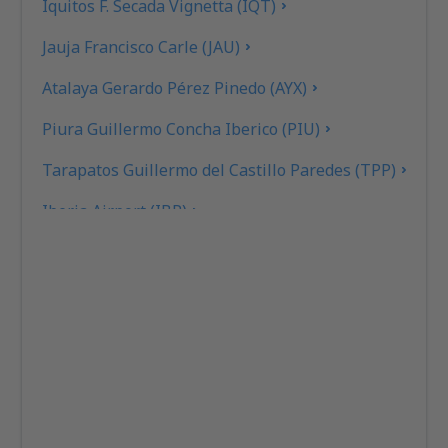
Iquitos F. Secada Vignetta (IQT)
Jauja Francisco Carle (JAU)
Atalaya Gerardo Pérez Pinedo (AYX)
Piura Guillermo Concha Iberico (PIU)
Tarapatos Guillermo del Castillo Paredes (TPP)
Iberia Airport (IBP)
Juliaca Inca Manco Capac (JUL)
Lima Jorge Chavez (LIM)
Chiclayo José A. Quiñones Gonzáles (CIX)
Juanjui Airport (JJI)
Manuel Prado (MZA)