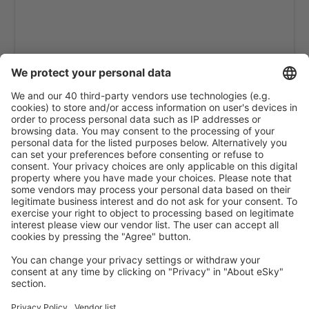
Moyobamba Airport (MBP)
Nazca Maria Reiche Neuman (NZC)
Puerto Maldonado Padre Aldamiz (PEM)
Tumbes Pedro Canga Rodríguez (TBP)
Pisco Renan Elias Olivera (PIO)
Rioja Juan Simons Vela (RIJ)
Arequipa Rodriguez Ballon (AQP)
Santa Maria Airport (Peru) (SMG)
Jaen Shumba (JAE)
Talara Victor Monteas Arias (TYL)
Tingo Maria Airport (TGI)