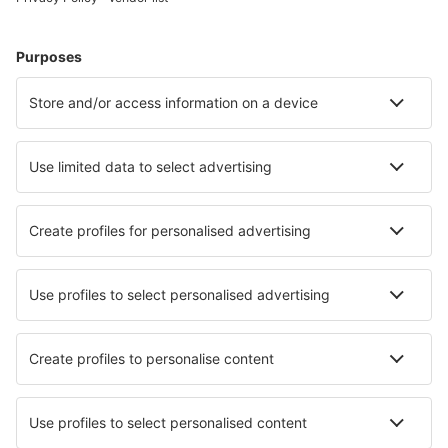
Trujillo Carlos Martinez de Pinillos (TRU)
Yurimaguas M.Benzaquen Rengifo (YMS)