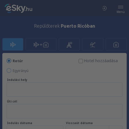
Menü
Repülőterek
Puerto Ricóban
Hotel hozzáadása
Retúr
Egyirányú
Indulási hely
Úti cél
Indulás dátuma
Visszaút dátuma