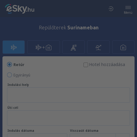
Menü
Repülőterek
Surinameban
Hotel hozzáadása
Retúr
Egyirányú
Indulási hely
Úti cél
Indulás dátuma
Visszaút dátuma