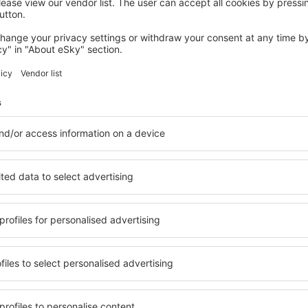
Takarítson meg időt és p
Foglaljon Repülő+Hotel 
az eSky.hu-n!
Nézze meg
evélre feliratkozók többet 
kevesebbért
k, városlátogatás, nyaralás – kapjon egyedi utazás
mindenki más előtt.