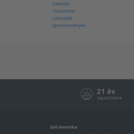
Parkolók
Transzferek
Látnivalók
Sportesemények
21 év
tapasztalata
Dél-Amerika