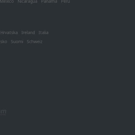
México
Nicaragua
Panamá
Perú
Hrvatska
Ireland
Italia
nsko
Suomi
Schweiz