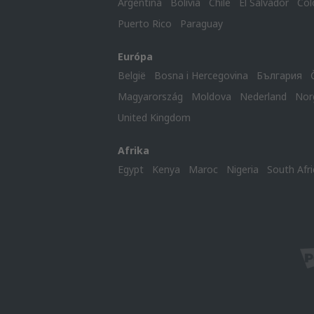
Argentina
Bolivia
Chile
El Salvador
Col
Puerto Rico
Paraguay
Európa
België
Bosna i Hercegovina
България
Magyarország
Moldova
Nederland
Nor
United Kingdom
Afrika
Egypt
Kenya
Maroc
Nigeria
South Afri