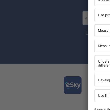
Szeretnék 
marketingin
A jelölőnégy
(egységesen)
Tölts
és ter
kénye
A legjo