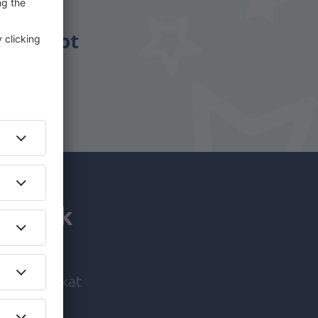
énzt.
csomagot
utaznak
i ajánlatokat