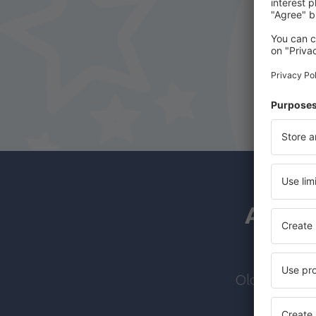
A hírl
Olcsó járato