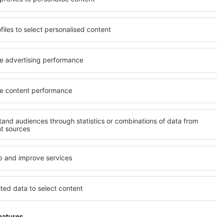
Csak a legjobbakat küldjük, az utazók becsszavára
Ira
kedvezőbb árakat kapni bizonyos utazásokra,
és hozzájárulok ahhoz, hog
formációkat küldjön az általam megadott e-mail-címre.
zet megjelölésével, az email cím megadásával és az „Iratkozzon fel” kiválasztá
 Ön hozzájárulását adja személyes adatainak eSky.pl S.A., regisztrált irodája
e le az alkalmazásunkat
vezze meg az útjait
lmesen
bb értékelésű alkalmazás az utazási kategóriában