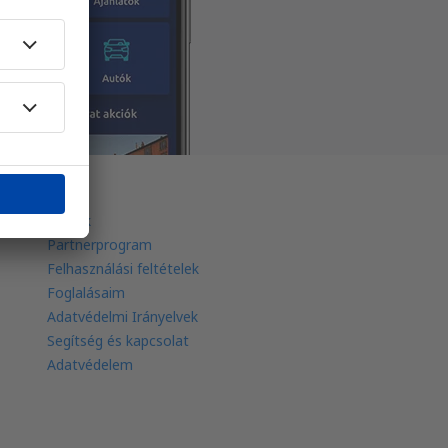
eSky
Rólunk
Partnerprogram
Felhasználási feltételek
Foglalásaim
Adatvédelmi Irányelvek
Segítség és kapcsolat
Adatvédelem