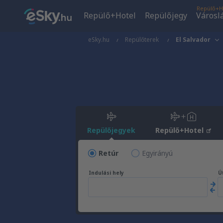
Repülő+H
Repülő+Hotel
Repülőjegy
Városl
eSky.hu
Repülőterek
El Salvador
Repülőjegyek
Repülő+Hotel
Retúr
Egyirányú
Indulási hely
Út