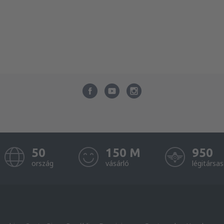
50
150 M
950
ország
vásárló
légitársa