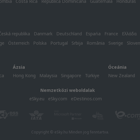
ombia
Costa Rica
República Dominicana
Guatemala
Honduras
Česká republika
Danmark
Deutschland
Espańa
France
Ελλάδα
ge
Österreich
Polska
Portugal
Srbija
România
Sverige
Slove
Ázsia
Óceánia
ca
Hong Kong
Malaysia
Singapore
Türkiye
New Zealand
Nemzetközi weboldalak
eSky.eu
eSky.com
eDestinos.com
Copyright © eSky.hu Minden jog fenntartva.