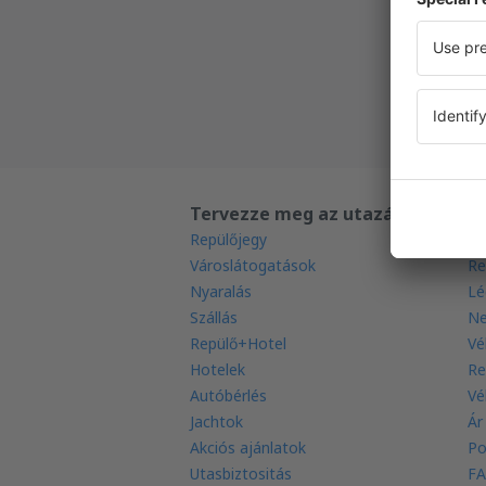
Új napi
Minden 
Tervezze meg az utazást
T
Repülőjegy
Le
Városlátogatások
Re
Nyaralás
Lé
Szállás
Ne
Repülő+Hotel
Vé
Hotelek
Re
Autóbérlés
Vé
Jachtok
Ár
Akciós ajánlatok
Po
Utasbiztositás
FA