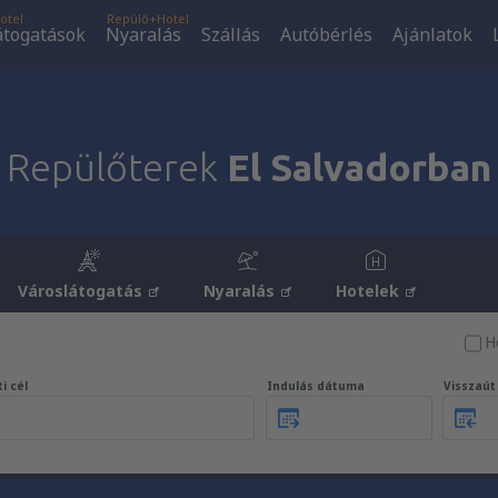
otel
Repülő+Hotel
átogatások
Nyaralás
Szállás
Autóbérlés
Ajánlatok
Repülőterek
El Salvadorban
Városlátogatás
Nyaralás
Hotelek
H
i cél
Indulás dátuma
Visszaú