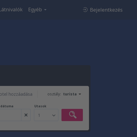
Látnivalók
Egyéb
Bejelentkezés
otel hozzáadása
osztály:
turista
t dátuma
Utasok
1