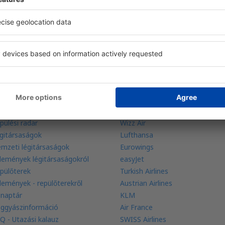
 ajánlatok a kezénél
foglalása egy helyen
udjon meg többet
Légitársaságok
galacsonyabb ár garancia
Ryanair
pülési radar
Wizz Air
gitársaságok
Lufthansa
mzeti légitársaságok
Eurowings
lemények légitársaságokról
easyJet
pülőterek
Turkish Airlines
lemények - repülőterekről
Austrian Airlines
 naptár
KLM
ggyászinformáció
Air France
Q - Utazási kalauz
SWISS Airlines