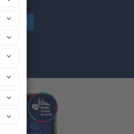
!
tkozzon fel
y az eSky.pl S.A.
sával
 Katowicében​